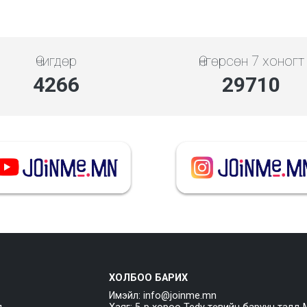
Өчигдөр
Өнгөрсөн 7 хоногт
4948
34464
ХОЛБОО БАРИХ
Имэйл: info@joinme.mn