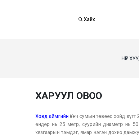
Хайх
НҮҮР ХУ
ХАРУУЛ ОВОО
Ховд аймгийн
Үенч сумын төвөөс хойд зүгт
өндөр нь 25 метр, суурийн диаметр нь 50
хязгаарын тэмдэг, ямар нэгэн дохио дамжу