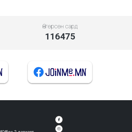
Өнгөрсөн сард
135111