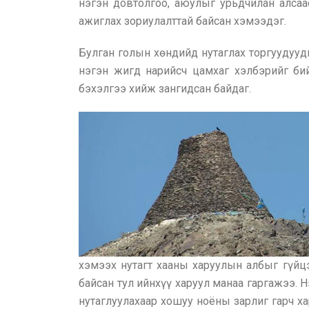
нэгэн довтолгоо, аюулыг урьдчилан алсаас
ажиглах зориулалттай байсан хэмээдэг.
Булган голын хөндийд нутаглах торгуудууд
нэгэн жигд нарийсч цамхаг хэлбэрийг бий
бэхэлгээ хийж зангидсан байдаг.
хэмээх нутагт хааны харуулын албыг гүйцэ
байсан тул ийнхүү харуул манаа гаргажээ. 
нутаглуулахаар хошуу ноёны зарлиг гарч ха