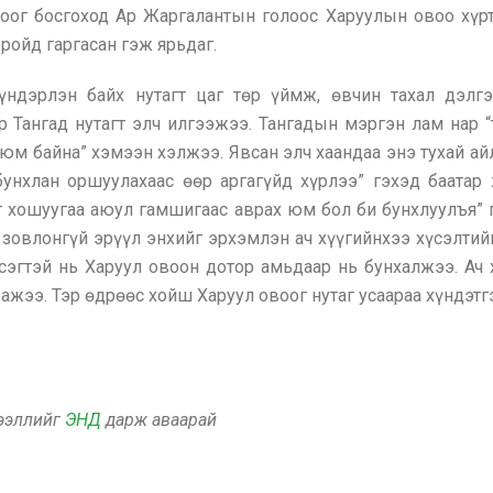
оог босгоход Ар Жаргалантын голоос Харуулын овоо хүрт
ройд гаргасан гэж ярьдаг.
үндэрлэн байх нутагт цаг төр үймж, өвчин тахал дэл
р Тангад нутагт элч илгээжээ. Тангадын мэргэн лам нар “
 юм байна” хэмээн хэлжээ. Явсан элч хаандаа энэ тухай а
бунхлан оршуулахаас өөр аргагүйд хүрлээ” гэхэд баата
таг хошуугаа аюул гамшигаас аврах юм бол би бунхлуулъя”
зовлонгүй эрүүл энхийг эрхэмлэн ач хүүгийнхээ хүсэлтий
всэгтэй нь Харуул овоон дотор амьдаар нь бунхалжээ. Ач
ажээ. Тэр өдрөөс хойш Харуул овоог нутаг усаараа хүндэтгэ
дээллийг
ЭНД
дарж аваарай