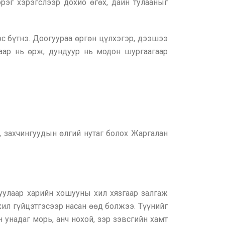
эрэг хэрэгслээр дохио өгөх, дайн тулааныг
с бүтнэ. Доогуураа өргөн цүлхэгэр, дээшээ
гаар нь өрж, дундуур нь модон шургаагаар
, захчингуудын өлгий нутаг болох Жаргалан
 уулаар харийн хошууны хил хязгаар залгаж
жил гүйцэтгэсээр насан өөд болжээ. Түүнийг
 унадаг морь, анч нохой, зэр зэвсгийн хамт