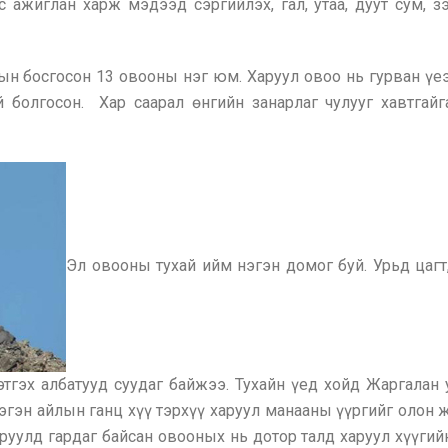
 ажиглан харж мэдээд сэргийлэх, гал, утаа, дуут сум, з
ын босгосон 13 овооны нэг юм. Харуул овоо нь гурван үеэ
 болгосон. Хар саарал өнгийн занарлаг чулууг хавтгай
Эл овооны тухай ийм нэгэн домог буй. Урьд цагт
тгэх албатууд суудаг байжээ. Тухайн үед хойд Жаргалан
Нэгэн айлын ганц хүү тэрхүү харуул манааны үүргийг олон 
руулд гардаг байсан овооных нь дотор талд харуул хүүгийн