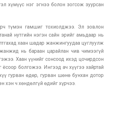
эл хүмүүс нэг эгнээ болон зогсож зуурсан
гэрч түмэн гамшиг тохиолджээ. Эл зовлон
танай нутгийн нэгэн сайн эрийг амьдаар нь
йлтгахад хаан шадар жанжингуудаа цуглуулж
р жанжид нь бараан царайлан чив чимээгүй
 гэжээ. Хаан үүнийг сонсоод ихэд цочирдсон
г ёсоор болгожээ. Ингээд ач хүүгээ хайртай
 хүү гурван өдөр, гурван шөнө бунхан дотор
н хэн ч хөндөлгүй өдийг хүрчээ.