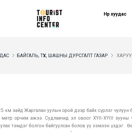
Нүүр хуудас
УДАС
БАЙГАЛЬ, ТҮҮХ, ШАШНЫ ДУРСГАЛТ ГАЗАР
ХАРУУ
 25 км зайд Жаргалан уулын орой дээр байх сүрлэг чулуун
 метр орчим ажээ. Судлаачид эл овоог XYII-XYIII зууны 
улах тэмдэг болгон байгуулсан болов уу хэмээн үздэг. Ө