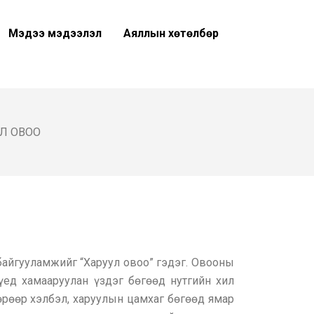
Мэдээ мэдээлэл
Аяллын хөтөлбөр
Л ОВОО
 байгууламжийг “Харуул овоо” гэдэг. Овооны
үед хамааруулан үздэг бөгөөд нутгийн хил
өрөөр хэлбэл, харуулын цамхаг бөгөөд ямар