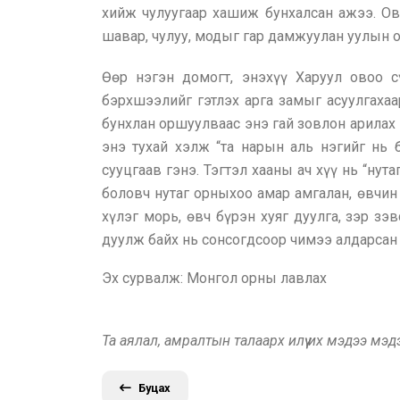
хийж чулуугаар хашиж бунхалсан ажээ. Ов
шавар, чулуу, модыг гар дамжуулан уулын о
Өөр нэгэн домогт, энэхүү Харуул овоо с
бэрхшээлийг гэтлэх арга замыг асуулгахаа
бунхлан оршуулваас энэ гай зовлон арилах
энэ тухай хэлж “та нарын аль нэгийг нь 
сууцгаав гэнэ. Тэгтэл хааны ач хүү нь “ну
боловч нутаг орныхоо амар амгалан, өвчин 
хүлэг морь, өвч бүрэн хуяг дуулга, зэр зэ
дуулж байх нь сонсогдсоор чимээ алдарсан 
Эх сурвалж: Монгол орны лавлах
Та аялал, амралтын талаарх илүү их мэдээ мэ
Буцах