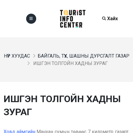
Хайх
НҮҮР ХУУДАС
БАЙГАЛЬ, ТҮҮХ, ШАШНЫ ДУРСГАЛТ ГАЗАР
ИШГЭН ТОЛГОЙН ХАДНЫ ЗУРАГ
ИШГЭН ТОЛГОЙН ХАДНЫ
ЗУРАГ
Ховд аймгийн
Манхан сумын төвөөс 7 километр газарт,