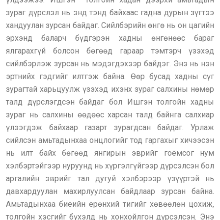
зураг дүрслэл нь энд тэнд байхаас гадна дурын зүгтээ
хандуулан зурсан байдаг. Сийлбэрийн өнгө нь он цагийн
эрхэнд баларч бүдгэрэн хадны өнгөнөөс бараг
ялгарахгүй болсон бөгөөд гараар тэмтэрч үзэхэд
сийлбэрлэж зурсан нь мэдэгдэхээр байдэг. Энэ нь нэн
эртнийх гэдгийг илтгэж байна. Өөр бусад хадны сүг
зурагтай харьцуулж үзэхэд ихэнх зураг салхины нөмөр
талд дүрслэгдсэн байдаг бол Ишгэн толгойн хадны
зураг нь салхины өөдөөс харсан талд байнга салхиар
үлээгдэж байхаар газарт зурагдсан байдаг. Урлаж
сийлсэн амьтадынхаа онцлогийг тод гаргахыг хичээсэн
нь илт байх бөгөөд янгирын эврийг гоёмсог нум
хэлбэртэйгээр нуруунд нь хүргэлгүйгээр дүрсэлсэн бол
аргалийн эврийг тал дугуй хэлбэрээр үзүүртэй нь
давхардуулан махирлуулсан байдлаар зурсан байна.
Амьтадынхаа биеийн ерөнхий тигийг хөвөөлөн цохиж,
толгойн хэсгийг бүхэлд нь хонхойлгон дүрсэлсэн. Энэ