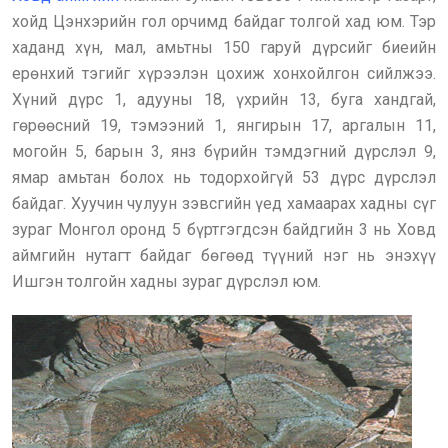
хойд Цэнхэрийн гол орчимд байдаг толгой хад юм. Тэр
хаданд хүн, мал, амьтны 150 гаруй дүрсийг биеийн
ерөнхий тэгийг хүрээлэн цохиж хонхойлгон сийлжээ.
Хүний дүрс 1, адууны 18, үхрийн 13, буга хандгай,
гөрөөсний 19, тэмээний 1, янгирын 17, аргалын 11,
могойн 5, барын 3, янз бүрийн тэмдэгний дүрслэл 9,
ямар амьтан болох нь тодорхойгүй 53 дүрс дүрслэл
байдаг. Хуучин чулуун зэвсгийн үед хамаарах хадны сүг
зураг Монгол оронд 5 бүртгэгдсэн байдгийн 3 нь Ховд
аймгийн нутагт байдаг бөгөөд түүний нэг нь энэхүү
Ишгэн толгойн хадны зураг дүрслэл юм.