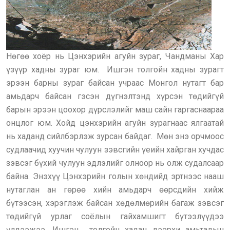
Нөгөө хоёр нь Цэнхэрийн агуйн зураг, Чандманы Хар
үзүүр хадны зураг юм. Ишгэн толгойн хадны зурагт
эрээн барны зураг байсан учраас Монгол нутагт бар
амьдарч байсан гэсэн дүгнэлтэнд хүрсэн төдийгүй
барын эрээн цоохор дүрслэлийг маш сайн гаргаснаараа
онцлог юм. Хойд цэнхэрийн агуйн зурагнаас ялгаатай
нь хаданд сийлбэрлэж зурсан байдаг. Мөн энэ орчмоос
судлаачид хуучин чулуун зэвсгийн үеийн хайрган хучдас
зэвсэг бүхий чулуун эдлэлийг олноор нь олж судалсаар
байна. Энэхүү Цэнхэрийн голын хөндийд эртнээс нааш
нутаглан ан гөрөө хийн амьдарч өөрсдийн хийж
бүтээсэн, хэрэглэж байсан хөдөлмөрийн багаж зэвсэг
төдийгүй урлаг соёлын гайхамшигт бүтээлүүдээ
үлдээжээ. Ишгэн толгойн хадан дээрхи амьтадын