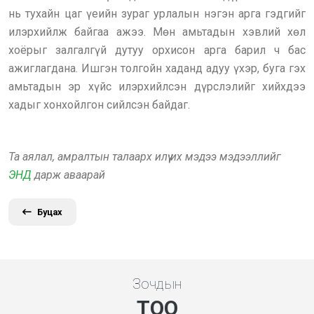
нь тухайн цаг үеийн зураг урлалын нэгэн арга гэдгийг
илэрхийлж байгаа ажээ. Мөн амьтадын хэвлий хөл
хоёрыг залгалгүй дутуу орхисон арга барил ч бас
ажиглагдана. Ишгэн толгойн хаданд адуу үхэр, буга гэх
амьтадын эр хүйс илэрхийлсэн дүрслэлийг хийхдээ
хадыг хонхойлгон сийлсэн байдаг.
Та аялал, амралтын талаарх илүү их мэдээ мэдээллийг
ЭНД
дарж аваарай
Буцах
Зочдын
ТОО