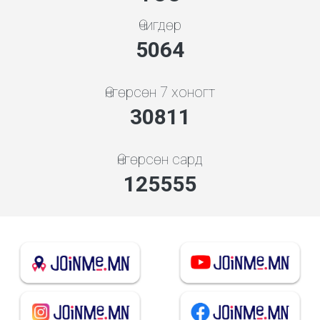
Өчигдөр
5648
Өнгөрсөн 7 хоногт
34366
Өнгөрсөн сард
140042