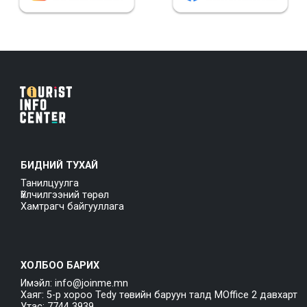
БИДНИЙ ТУХАЙ
Танилцуулга
Үйлчилгээний төрөл
Хамтрагч байгууллага
ХОЛБОО БАРИХ
Имэйл: info@joinme.mn
Хаяг: 5-р хороо Tedy төвийн баруун талд MOffice 2 давхарт
Утас: 7744 3939