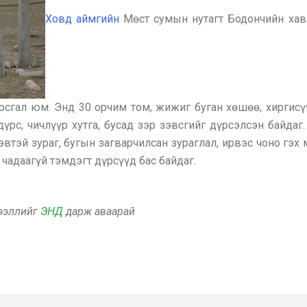
Ховд аймгийн
Мөст сумын нутагт Бодончийн хав
рсгал юм. Энд 30 орчим том, жижиг буган хөшөө, хиргисү
үрс, чичлүүр хутга, бусад зэр зэвсгийг дүрсэлсэн байда
тэй зураг, бугын загварчилсан зураглал, ирвэс чоно гэх
чадаагүй тэмдэгт дүрсүүд бас байдаг.
дээллийг
ЭНД
дарж аваарай