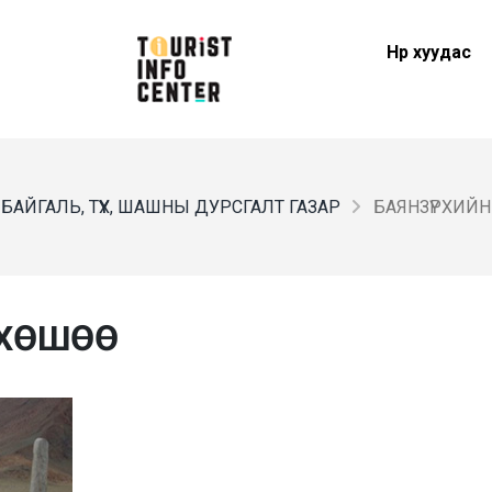
Нүүр хуудас
БАЙГАЛЬ, ТҮҮХ, ШАШНЫ ДУРСГАЛТ ГАЗАР
БАЯНЗҮРХИЙН
 ХӨШӨӨ