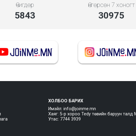
Өчигдөр
Өнгөрсөн 7 хоногт
5843
30975
ХОЛБОО БАРИХ
Имэйл: info@joinme.mn
л
Хаяг: 5-р хороо Tedy төвийн баруун талд 
лага
Утас: 7744 3939