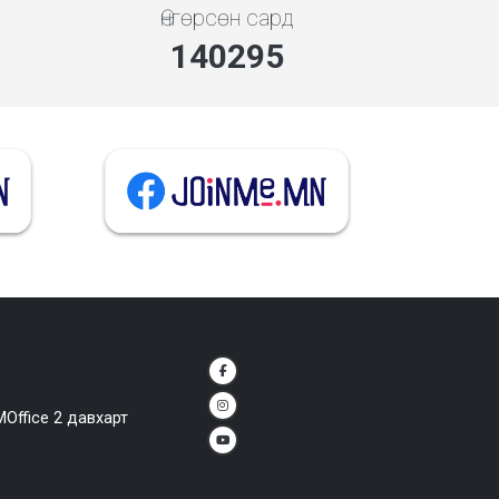
Өнгөрсөн сард
140295
MOffice 2 давхарт