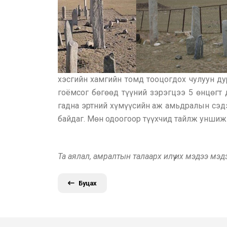
хэсгийн хамгийн томд тооцогдох чулуун ду
гоёмсог бөгөөд түүний зэрэгцээ 5 өнцөгт д
гадна эртний хүмүүсийн аж амьдралын сэдэв
байдаг. Мөн одоогоор түүхчид тайлж уншиж 
Та аялал, амралтын талаарх илүү их мэдээ мэ
Буцах