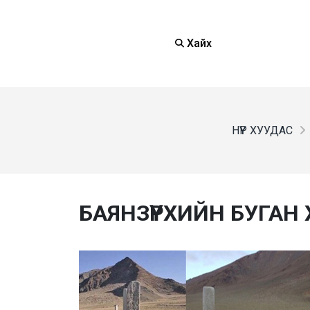
Хайх
НҮҮР ХУУДАС
БАЯНЗҮРХИЙН БУГАН