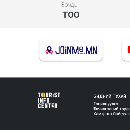
Зочдын
ТОО
БИДНИЙ ТУХАЙ
Танилцуулга
Үйлчилгээний төрө
Хамтрагч байгуул