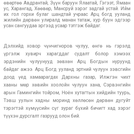
өвөртөө Авдрантай, Зүүн баруун Ялаатай, Гэгээт, Ямаан
ус, Харангад, Хөөвөр, Мансруй зэрэг задгай устай. Ийм
их гол горхи булаг шандтай учраас Арц богд ууланд
жилийн дөрвөн улиралд манан татаж, хур буун эдгээр
усан сангуудаа эргээд усаар тэтгэж байдаг.
Дэлхийд ховор чүнчигноров чулуу, өнгө нь гэрэлд
үргэлж хувирч харагддаг судалт болор хэмээх
эрдэнийн чулуунууд зөвхөн Арц Богдын нуруунд
байдаг ажээ. Арц Богд ууланд эртний чулуун зэвсгийн
доод үед хамаарагдах Дархны газар, Илжгэн чихт
хааны мөр хөвийн хоолойн чулуун хана, Сэрвэнгийн
арын Гамингийн тойром, Ноён хутагтын хийдийн туурь,
Тэвш уулын хадны моринд хөллөсөн дөрвөн дугуйт
тэрэгтэй хүмүүсийн сүг зураг бүхий бичигт хад зэрэг
түүхэн дурсгалт газрууд олон бий.