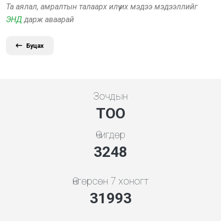
Та аялал, амралтын талаарх илүү их мэдээ мэдээллийг
ЭНД
дарж аваарай
Буцах
Зочдын
ТОО
Өчигдөр
3480
Өнгөрсөн 7 хоногт
34278