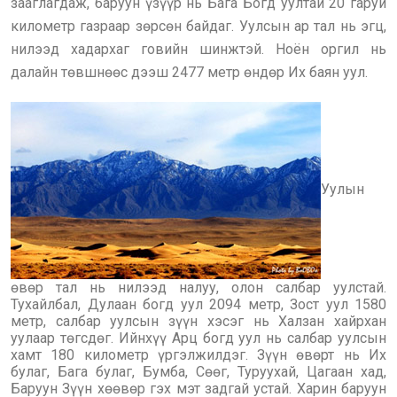
зааглагдаж, баруун үзүүр нь Бага Богд уултай 20 гаруй
километр газраар зөрсөн байдаг. Уулсын ар тал нь эгц,
нилээд хадархаг говийн шинжтэй. Ноён оргил нь
далайн төвшнөөс дээш 2477 метр өндөр Их баян уул.
Уулын
өвөр тал нь нилээд налуу, олон салбар уулстай.
Тухайлбал, Дулаан богд уул 2094 метр, Зост уул 1580
метр, салбар уулсын зүүн хэсэг нь Халзан хайрхан
уулаар төгсдөг. Ийнхүү Арц богд уул нь салбар уулсын
хамт 180 километр үргэлжилдэг. Зүүн өвөрт нь Их
булаг, Бага булаг, Бумба, Сөөг, Туруухай, Цагаан хад,
Баруун Зүүн хөөвөр гэх мэт задгай устай. Харин баруун