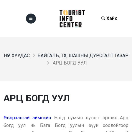
Хайх
НҮҮР ХУУДАС
БАЙГАЛЬ, ТҮҮХ, ШАШНЫ ДУРСГАЛТ ГАЗАР
АРЦ БОГД УУЛ
АРЦ БОГД УУЛ
Өвөрхангай аймгийн
Богд сумын нутагт орших Арц
богд уул нь Бага Богд уулын зүүн хоолойгоор