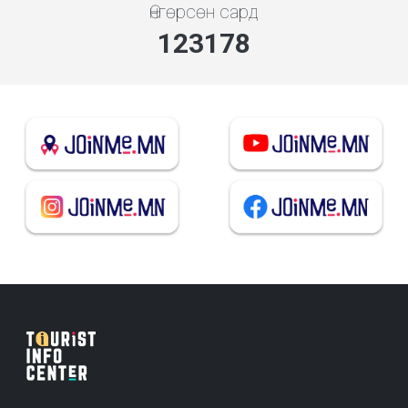
Өнгөрсөн сард
131976