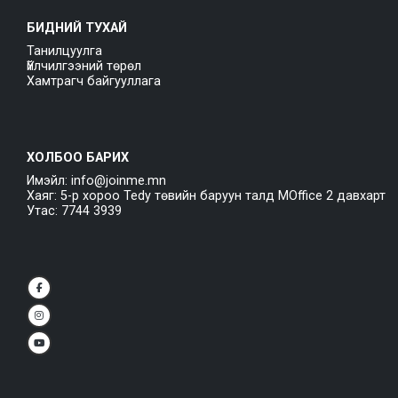
БИДНИЙ ТУХАЙ
Танилцуулга
Үйлчилгээний төрөл
Хамтрагч байгууллага
ХОЛБОО БАРИХ
Имэйл: info@joinme.mn
Хаяг: 5-р хороо Tedy төвийн баруун талд MOffice 2 давхарт
Утас: 7744 3939