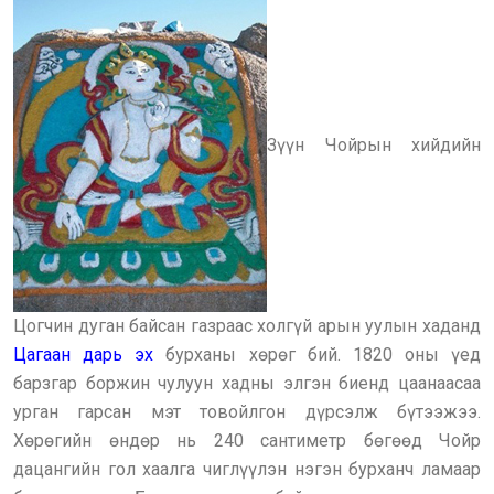
Зүүн Чойрын хийдийн
Цогчин дуган байсан газраас холгүй арын уулын хаданд
Цагаан дарь эх
бурханы хөрөг бий. 1820 оны үед
барзгар боржин чулуун хадны элгэн биенд цаанаасаа
урган гарсан мэт товойлгон дүрсэлж бүтээжээ.
Хөрөгийн өндөр нь 240 сантиметр бөгөөд Чойр
дацангийн гол хаалга чиглүүлэн нэгэн бурханч ламаар