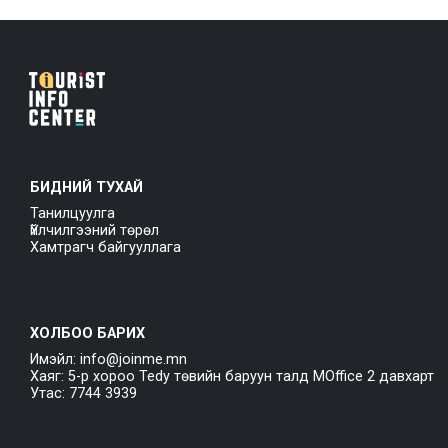
БИДНИЙ ТУХАЙ
Танилцуулга
Үйлчилгээний төрөл
Хамтрагч байгууллага
ХОЛБОО БАРИХ
Имэйл: info@joinme.mn
Хаяг: 5-р хороо Tedy төвийн баруун талд MOffice 2 давхарт
Утас: 7744 3939