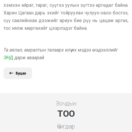
хэмээн айраг, тараг, сүүгээ уулын зүгтээ өргөдөг байна.
Харин Цагаан дарь эхийг тойруулан чулуун овоо босгох,
сүү саалийнхаа дээжийг ариун бие рүү нь цацаж өргөх,
тос нялж мөргөхийг цээрлэдэг байна.
Та аялал, амралтын талаарх илүү их мэдээ мэдээллийг
ЭНД
дарж аваарай
Буцах
Зочдын
ТОО
Өчигдөр