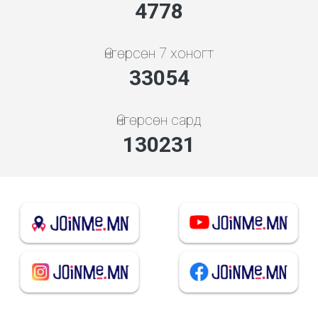
5119
Өнгөрсөн 7 хоногт
35415
Өнгөрсөн сард
139533