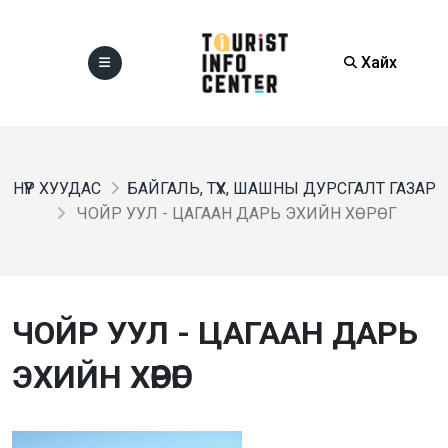
Хайх
НҮҮР ХУУДАС
БАЙГАЛЬ, ТҮҮХ, ШАШНЫ ДУРСГАЛТ ГАЗАР
ЧОЙР УУЛ - ЦАГААН ДАРЬ ЭХИЙН ХӨРӨГ
ЧОЙР УУЛ - ЦАГААН ДАРЬ
ЭХИЙН ХӨРӨГ