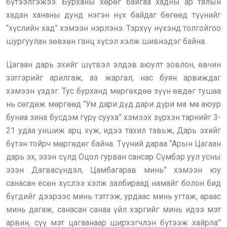
бүтээлгэжээ. Бурханы хөрөг байгаа хадны ар талын
хадан хананы дунд нэгэн нүх байдаг бөгөөд түүнийг
“хүслийн хад” хэмээн нэрлэнэ. Тэрхүү нүхэнд толгойгоо
шургуулан зөвхөн ганц хүсэл хэлж шивнэдэг байна.
Цагаан дарь эхийг шүтвэл элдэв аюулт зовлон, өвчин
зэтгэрийг арилгаж, аз жаргал, нас буян арвиждаг
хэмээн үздэг. Тус бурханд мөргөхдөө зүүн өвдөг тушаа
нь сөгдөж мөргөөд “Ум дари дүд дари дүри ма ма аюур
буниа зина бусдэм гүрү сууха” хэмээх зүрхэн тарнийг 3-
21 удаа уншиж арц хүж, идээ тахил тавьж, Дарь эхийг
бүтэн тойрч мөргөдөг байна. Түүний дараа “Арын Цагаан
дарь эх, эзэн сүлд Оцол гурван сансар Сүмбэр уул усны
эзэн Дагвасүндэл, Цамбагарав минь” хэмээн юу
санасан есөн хүслээ хэлж залбираад намайг болон бид
бүгдийг дээрээс минь тэтгэж, урдаас минь угтаж, араас
минь дагаж, санасан санаа үйл хэргийг минь идээ мэт
арвин, сүү мэт цагаанаар ширхэгчлэн бүтээж хайрла”