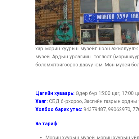
хар морин хуурын музейг нээн ажиллуулж 
музей, Ардын урлагийн тоглолт (моринхуур,
боломжтойгоороо давуу юм. Мөн музей болон
Цагийн хуваарь:
Өдөр бүр 15:00 цаг, 17:00 ц
Хаяг:
СБД 6-рхороо, Засгийн газрын ордны х
Холбоо барих утас:
94379487, 99062970, 7
Үнэ тариф:
Морин хуурын музей, морин хуурын үйлд