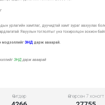
г
рдын урлагийн хамтлаг, дуучидтай хамт зураг авхуулах бо
аардлагатай. Явуулын тоглолтыг үнэ тохиролцон зохион ба
ээ мэдээллийг
ЭНД
дарж аваарай.
дээллийг
ЭНД
дарж аваарай
Өчигдөр
Өнгөрсөн 7 хоногт
4778
31086