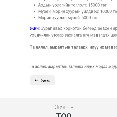
Ардын урлагийн тоглолт: 15000 төг
Музей, морин хуурын үйлдвэр: 10000 тө
Морин хуурын музей: 5000 төг
Жич:
Зураг авах хориотой бөгөөд зөвхөн а
урьдчилан утсаар захиалга өгч мэдэгдэх ш
Та аялал, амралтын талаарх илүү их мэд
Та аялал, амралтын талаарх илүү их мэдээ мэ
Буцах
Зочдын
ТОО