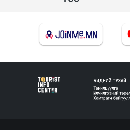
БИДНИЙ ТУХАЙ
Танилцуулга
Үйлчилгээний төрө
Хамтрагч байгуул