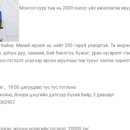
Монгол хуур төв нь 2009 оноос үйл ажиллагаа яв
байна. Манай музей нь нийт 200 гаруй үзмэртэй. Та мор
 уртын дуу, хөөмий, бий биелгээ, бүжиг, уран нугаралт гэх
 тоглолт үзэхээр ирсэн жуулчны тав тухыг хангах зорилго
аг , 19:00 цагуудаас тус тус тоглоно.
ойно, Флора цэцгийн дэлгүүр бүхий байр, 3 давхарт
7062907
вэр, ардын урлагийн тоглолт: 20000 төг