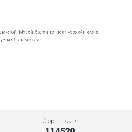
ломжтой. Музей болон тоглолт үзэхийн өмнө
йгуулах боломжтой.
Өнгөрсөн сард
128262