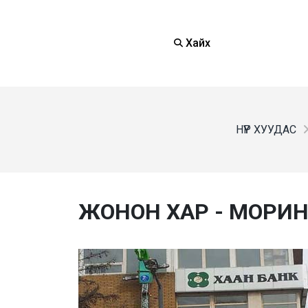
Хайх
НҮҮР ХУУДАС
ЖОНОН ХАР - МОРИ