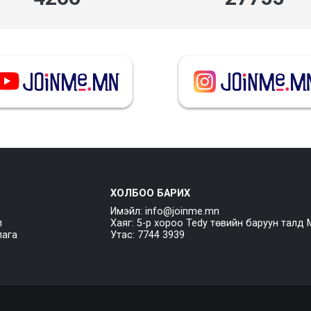
ХОЛБОО БАРИХ
Имэйл: info@joinme.mn
л
Хаяг: 5-р хороо Tedy төвийн баруун талд 
лага
Утас: 7744 3939