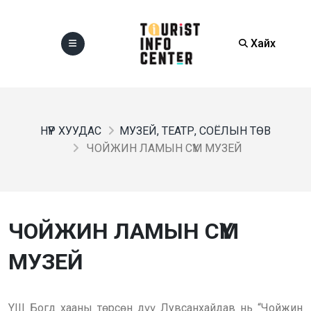
Хайх
НҮҮР ХУУДАС
МУЗЕЙ, ТЕАТР, СОЁЛЫН ТӨВ
ЧОЙЖИН ЛАМЫН СҮМ МУЗЕЙ
ЧОЙЖИН ЛАМЫН СҮМ
МУЗЕЙ
YIII Богд хааны төрсөн дүү Лувсанхайдав нь “Чойжин