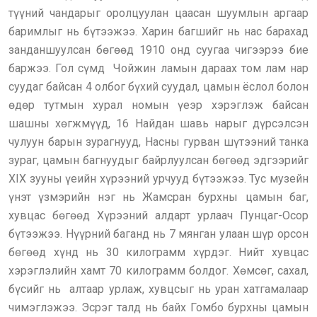
түүний чандарыг оролцуулан цаасан шуумлын аргаар
баримлыг нь бүтээжээ. Харин багшийг нь нас барахад
занданшуулсан бөгөөд 1910 онд суугаа чигээрээ бие
баржээ. Гол сүмд Чойжин ламын дараах том лам нар
суудаг байсан 4 олбог бүхий суудал, цамын ёслол болон
өдөр тутмын хурал номын үеэр хэрэглэж байсан
шашны хөгжмүүд, 16 Найдан шавь нарыг дүрсэлсэн
чулуун барын зурагнууд, Насны гурван шүтээний танка
зураг, цамын багнуудыг байрлуулсан бөгөөд эдгээрийг
XIX зууны үеийн хүрээний урчууд бүтээжээ. Тус музейн
үнэт үзмэрийн нэг нь Жамсран бурхны цамын баг,
хувцас бөгөөд Xүрээний алдарт урлаач Пунцаг-Осор
бүтээжээ. Нүүрний баганд нь 7 мянган улаан шүр орсон
бөгөөд хүнд нь 30 килограмм хүрдэг. Нийт хувцас
хэрэглэлийн хамт 70 килограмм болдог. Хөмсөг, сахал,
бүсийг нь алтаар урлаж, хувцсыг нь уран хатгамалаар
чимэглэжээ. Эсрэг талд нь байх Гомбо бурхны цамын