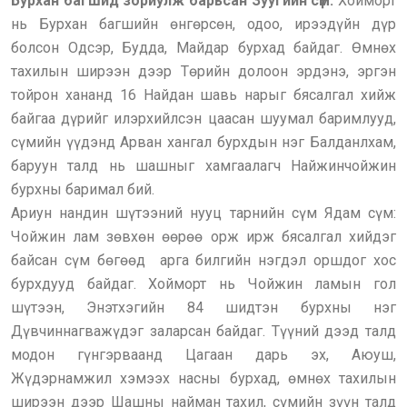
Бурхан багшид зориулж барьсан Зуугийн сүм:
Хойморт
нь Бурхан багшийн өнгөрсөн, одоо, ирээдүйн дүр
болсон Одсэр, Будда, Майдар бурхад байдаг. Өмнөх
тахилын ширээн дээр Төрийн долоон эрдэнэ, эргэн
тойрон хананд 16 Найдан шавь нарыг бясалгал хийж
байгаа дүрийг илэрхийлсэн цаасан шуумал баримлууд,
сүмийн үүдэнд Арван хангал бурхдын нэг Балданлхам,
баруун талд нь шашныг хамгаалагч Найжинчойжин
бурхны баримал бий.
Ариун нандин шүтээний нууц тарнийн сүм Ядам сүм:
Чойжин лам зөвхөн өөрөө орж ирж бясалгал хийдэг
байсан сүм бөгөөд арга билгийн нэгдэл оршдог хос
бурхдууд байдаг. Хойморт нь Чойжин ламын гол
шүтээн, Энэтхэгийн 84 шидтэн бурхны нэг
Дүвчиннагважүдэг заларсан байдаг. Түүний дээд талд
модон гүнгэрваанд Цагаан дарь эх, Аюуш,
Жүдэрнамжил хэмээх насны бурхад, өмнөх тахилын
ширээн дээр Шашны найман тахил, сүмийн зүүн талд