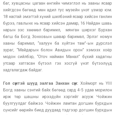
баг, хувцасны цагаан өнгийн чимэглэл нь зааны ясаар
хийгдсэн бөгөөд мөн адил тус музейн үнэт үзмэр юм.
18 настай эмэгтэй хүний шилбэний ясаар хийсэн ганлин
бүрээ, гавлынх нь ясаар хийсэн дамар, 16 Найдан шавь
нарын зэс хөөмөл баримил, мянган ширхэг Бурхан
багш ба Богд Зонховын шавар баримал, Эрлэг номун
хааны баримал, “халуун ба хүйтэн там”-ын дүрслэл
зураг, “Майдарын болон Авидын орон” хэмээх хоёр
модон сийлбэр, “Оточ найман Манал” бүхий хадагны
утсаар хатгасан бүтээл гэх хосгүй үнэт бүтээлүүд
хадгалагдаж байдаг.
Гол сүмтэй шууд залгаа Занхан сүм:
Хойморт нь YIII
Богд хааны сэнтий байх бөгөөд сард 4-5 удаа морилон
ирж төр шашны ирээдүйн хэргийг асууж Чойжин
буулгуулдаг байжээ. Чойжин ламтан догшин бурхдын
сүнсийг өөрийн биед дуудаад тэдгээр догшин бурхдын