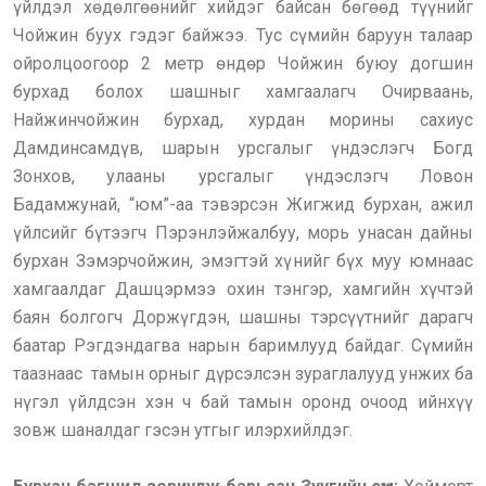
үйлдэл хөдөлгөөнийг хийдэг байсан бөгөөд түүнийг
Чойжин буух гэдэг байжээ. Тус сүмийн баруун талаар
ойролцоогоор 2 метр өндөр Чойжин буюу догшин
бурхад болох шашныг хамгаалагч Очирваань,
Найжинчойжин бурхад, хурдан морины сахиус
Дамдинсамдүв, шарын урсгалыг үндэслэгч Богд
Зонхов, улааны урсгалыг үндэслэгч Ловон
Бадамжунай, “юм”-аа тэвэрсэн Жигжид бурхан, ажил
үйлсийг бүтээгч Пэрэнлэйжалбуу, морь унасан дайны
бурхан Зэмэрчойжин, эмэгтэй хүнийг бүх муу юмнаас
хамгаалдаг Дашцэрмээ охин тэнгэр, хамгийн хүчтэй
баян болгогч Доржүгдэн, шашны тэрсүүтнийг дарагч
баатар Рэгдэндагва нарын баримлууд байдаг. Сүмийн
таазнаас тамын орныг дүрсэлсэн зураглалууд унжих ба
нүгэл үйлдсэн хэн ч бай тамын оронд очоод ийнхүү
зовж шаналдаг гэсэн утгыг илэрхийлдэг.