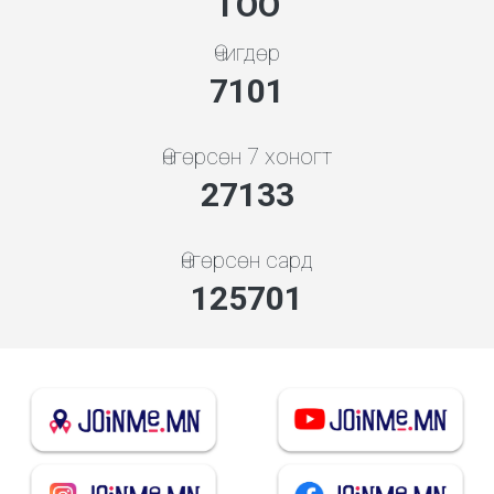
ТОО
Өчигдөр
7608
Өнгөрсөн 7 хоногт
29071
Өнгөрсөн сард
145040