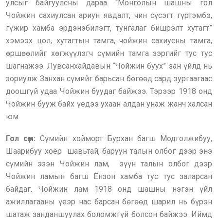
улсыг байгуулсны дараа “Монголын шашны гол
Чойжин сахиулсан ариун явдалт, чин сүсэгт гүртэмбэ,
гүжир хамба эрдэнэбилэгт, тунгалаг бишрэлт хутагт”
хэмээх цол, хутагтын тамга, чойжин сахиусны тамга,
өршөөлийг хөгжүүлэгч сүмийн тамга зэргийг тус тус
шагнажээ. Лувсанхайдавын “Чойжин буух” зан үйлд нь
зориулж Занхан сүмийг барьсан бөгөөд сард зургаагаас
доошгүй удаа Чойжин буудаг байжээ. Тэрээр 1918 онд
Чойжин бууж байх үедээ ухаан алдан унаж жанч халсан
юм.
Гол сүм:
Сүмийн хойморт Бурхан багш Модголжибуу,
Шаарибуу хоёр шавьтай, баруун талын олбог дээр энэ
сүмийн эзэн Чойжин лам, зүүн талын олбог дээр
Чойжин ламын багш Ёнзон хамба тус тус заларсан
байдаг. Чойжин лам 1918 онд шашны нэгэн үйл
ажиллагааны үеэр нас барсан бөгөөд шарил нь бүрэн
шатаж занданшуулах боломжгүй болсон байжээ. Иймд