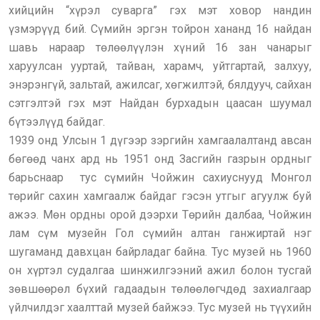
хийцийн “хүрэл суварга” гэх мэт ховор нандин
үзмэрүүд бий. Сүмийн эргэн тойрон хананд 16 найдан
шавь нараар төлөөлүүлэн хүний 16 зан чанарыг
харуулсан ууртай, тайван, харамч, уйтгартай, залхуу,
энэрэнгүй, зальтай, ажилсаг, хөгжилтэй, бялдууч, сайхан
сэтгэлтэй гэх мэт Найдан бурхадын цаасан шуумал
бүтээлүүд байдаг.
1939 онд Улсын 1 дүгээр зэргийн хамгаалалтанд авсан
бөгөөд чанх ард нь 1951 онд Засгийн газрын ордныг
барьснаар тус сүмийн Чойжин сахиуснууд Монгол
төрийг сахин хамгаалж байдаг гэсэн утгыг агуулж буй
ажээ. Мөн ордны орой дээрхи Төрийн далбаа, Чойжин
лам сүм музейн Гол сүмийн алтан ганжиртай нэг
шугаманд давхцан байрладаг байна. Тус музей нь 1960
он хүртэл судалгаа шинжилгээний ажил болон тусгай
зөвшөөрөл бүхий гадаадын төлөөлөгчдөд захиалгаар
үйлчилдэг хаалттай музей байжээ. Тус музей нь түүхийн