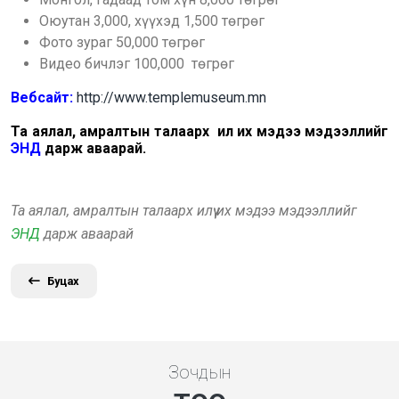
Оюутан 3,000, хүүхэд 1,500 төгрөг
Фото зураг 50,000 төгрөг
Видео бичлэг 100,000 төгрөг
Вебсайт:
http://www.templemuseum.mn
Та аялал, амралтын талаарх илүү их мэдээ мэдээллийг
ЭНД
дарж аваарай.
Та аялал, амралтын талаарх илүү их мэдээ мэдээллийг
ЭНД
дарж аваарай
Буцах
Зочдын