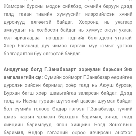
Жамсран бурхны модон сийлбэр, сүмийн баруун дээд
талд таван тивийн хүмүүсийг илэрхийлсэн хүний
дүрснүүд өлгөөтэй байдаг. Хооронд нь уяагаар
амнуудыг нь холбосон байдаг нь хүмүүс оюун ухаан,
хэл яриагаараа нэгддэг гэдгийг бэлгэдсэн утгатай.
Хоёр багананд дуу чимээ гаргаж муу юмыг үргээх
бэлгэдэлтэй буу өлгөөтэй байдаг.
Анхдугаар богд Г.Занабазарт зориулан барьсан Энх
амгалангийн сүм:
Сүмийн хойморт Г.Занабазар өөрийгөө
дүрслэн хийсэн баримал, хоёр талд нь Аюуш бурхан,
Бурхан багш хоёр шавьтайгаа заларсан байдаг. Дээд
талд нь Насны гурван шүтээний цаасан шуумал байдаг
бол сүмийн голоор Өндөр гэгээн Г.Занабазар, түүний
шавь нарын урласан бурхдын баримал, хятад, түвд
хийцийн баримлууд, япон хийцийн Богд Зонховын
баримал, Өндөр гэгээний өөрөө авчирсан энэтхэг