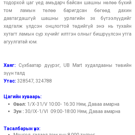
тодорхой цаг үед амьдарч байсан шашны нөлөө бүхий
том ламын төлөө баригдсан бөгөөд дахин
давтагдашгүй шашны урлагийн эх бүтээлүүдийг
хадгалж үлдсэн онцлогтой төдийгүй энэ нь тухайн
хутагт ламын сүр хүчийг илтгэн олныг бишрүүлсэн утга
агуулгатай юм.
Хаяг:
Сүхбаатар дүүрэг, UB Mart худалдааны төвийн
зүүн талд
Утас:
328547, 324788
Цагийн хуваарь:
Өвөл:
1/X-31/V 10:00- 16:30 Ням, Даваа амарна
Зун :
30/IX-1/VI 09:00-18:00 Ням, Даваа амарна
Тасалбарын үнэ:
Монгол, гадаад том хүн 8,000 төгрөг