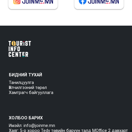
БИДНИЙ ТУХАЙ
Танилцуулга
Үйлчилгээний төрөл
Хамтрагч байгууллага
ХОЛБОО БАРИХ
Имэйл: info@joinme.mn
Хаяг: 5-р хороо Tedy төвийн баруун талд MOffice 2 давхарт