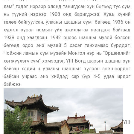
лам” гэдэг нэрээр олонд танигдсан хүн бөгөөд тус сүм
нь түүний нэрээр 1908 онд баригджээ. Хувь хүний
төлөө байгуулсан, улааны шашны сүм бөгөөд 1936 он
хүртэл хурал номын үйл ажиллагаа явагдаж байгаад
1938 онд хаагдсан. 1942 оноос шашны музей болсон
бөгөөд одоо энэ музей 5 хэсэг танхимаас бүрддэг.
Чойжин ламын сүм музейн Монгол нэр нь “Өршөөлийг
хөгжүүлэгч сүм” хэмээдэг. YIII Богд шарын шашны хүн
байсан хэдий ч улааны шашныг хүлээн зөвшөөрдөг
байсан учраас энэ хийдэд сар бүр 4-5 удаа ирдэг
байжээ.
YIII