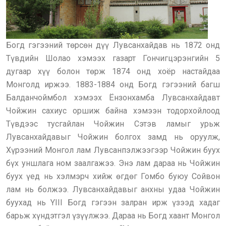
Богд гэгээний төрсөн дүү Лувсанхайдав нь 1872 онд
Түвдийн Шолао хэмээх газарт Гончигцэрэнгийн 5
дугаар хүү болон төрж 1874 онд хоёр настайдаа
Монголд иржээ. 1883-1884 онд Богд гэгээний багш
Балданчоймбол хэмээх Ёнзонхамба Лувсанхайдавт
Чойжин сахиус оршиж байна хэмээн тодорхойлоод
Түвдээс тусгайлан Чойжин Сэтэв ламыг урьж
Лувсанхайдавыг Чойжин болгох замд нь оруулж,
Хүрээний Монгол лам Лувсанпэлжээгээр Чойжин буух
бүх уншлага ном заалгажээ. Энэ лам дараа нь Чойжин
буух үед нь хэлмэрч хийж өгдөг Гомбо буюу Сойвон
лам нь болжээ. Лувсанхайдавыг анхны удаа Чойжин
буухад нь YIII Богд гэгээн залран ирж үзээд хадаг
барьж хүндэтгэл үзүүлжээ. Дараа нь Богд хаант Монгол