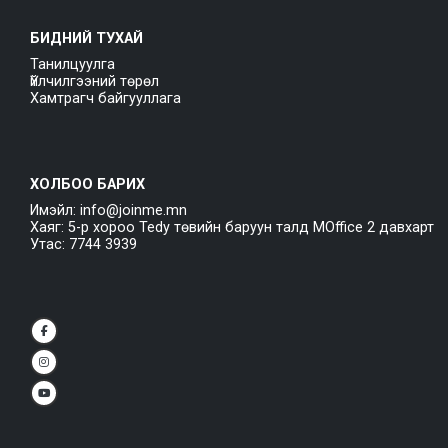
БИДНИЙ ТУХАЙ
Танилцуулга
Үйлчилгээний төрөл
Хамтрагч байгууллага
ХОЛБОО БАРИХ
Имэйл: info@joinme.mn
Хаяг: 5-р хороо Tedy төвийн баруун талд MOffice 2 давхарт
Утас: 7744 3939