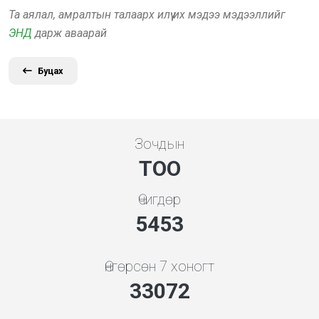
Та аялал, амралтын талаарх илүү их мэдээ мэдээллийг
ЭНД
дарж аваарай
Буцах
Зочдын
ТОО
Өчигдөр
5843
Өнгөрсөн 7 хоногт
35434