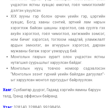
үндэстэн ястны хувцас өмсгөл, гоёл чимэглэлийг
дэлгэн үзүүлсэн.
XIX зууны гэр болон орчин үеийн гэр, цэргийн
хувцас, Богд хааны сэнтий, эртний лам нарын
хэрэглэж байсан шашны хэрэглэл, сав суулга гэх
ахуйн хэрэглэл, гоёл чимэглэл, хөгжмийн зэмсэг,
ном бичиг хэрэгсэл, тоглоом наадгай, уламжлалт
ардын эмнэлэг, ан агнуурын хэрэгсэл, дархан
мужааны багаж зэрэг үзмэрүүд бий.
Монголын газрын зурагт олон үндэстэн ястны
нутагшил суурьшлыг харуулсан байдаг.
Монголын нууц товчоо номоор сэдэвлэсэн
“Монголын эзэнт гүрний үеийн байлдан дагуулал”-
ыг харуулсан монгол зургуудыг байрлуулсан.
Хаяг:
Сүхбаатар дүүрэг, Гадаад хэргийн яамны баруун
талд, Гранд оффисын байранд
Утас:
328140, 328840, 99198456