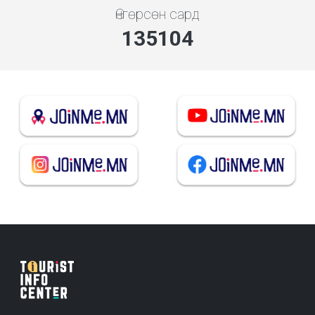
Өнгөрсөн сард
144754