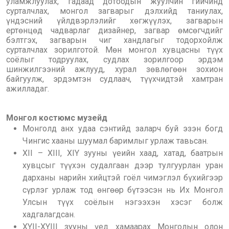
уламжлуулах, гадаад дотоодын жуулчин гийчинд
сурталчлах, монгол загварыг дэлхийд таниулах,
үндэсний үйлдвэрлэлийг хөгжүүлэх, загварын
ертөнцөд чадварлаг дизайнер, загвар өмсөгчдийг
бэлтгэх, загварын чиг хандлагыг тодорхойлж
сурталчлах зорилготой. Мөн монгол хувцасны түүх
соёлыг тодруулах, судлах зорилгоор эрдэм
шинжилгээний ажлууд, хурал зөвлөгөөн зохион
байгуулж, эрдэмтэн судлаач, түүхчидтэй хамтран
ажилладаг.
Монгол костюмс музейд
Монголд анх удаа сэнтийд заларч буй эзэн богд
Чингис хааны шуумал баримлыг урлаж тавьсан.
XII – XIII, XIY зууны үеийн хаад, хатад, баатрын
хувцсыг түүхэн судалгаан дээр тулгуурлан уран
дарханы нарийн хийцтэй гоёл чимэглэл бүхийгээр
сүрлэг урлаж тод өнгөөр бүтээсэн нь Их Монгол
Улсын түүх соёлын нэгээхэн хэсэг болж
хадгалагдсан.
XYII-XYIII зууны үед хамаарах Монголын олон