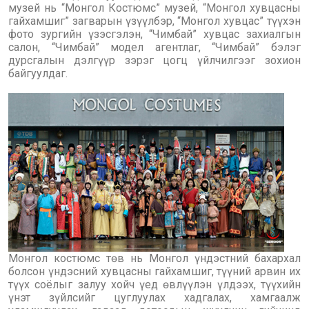
музей нь “Монгол Костюмс” музей, “Монгол хувцасны
гайхамшиг” загварын үзүүлбэр, “Монгол хувцас” түүхэн
фото зургийн үзэсгэлэн, “Чимбай” хувцас захиалгын
салон, “Чимбай” модел агентлаг, “Чимбай” бэлэг
дурсгалын дэлгүүр зэрэг цогц үйлчилгээг зохион
байгуулдаг.
Монгол костюмс төв нь Монгол үндэстний бахархал
болсон үндэсний хувцасны гайхамшиг, түүний арвин их
түүх соёлыг залуу хойч үед өвлүүлэн үлдээх, түүхийн
үнэт зүйлсийг цуглуулах хадгалах, хамгаалж