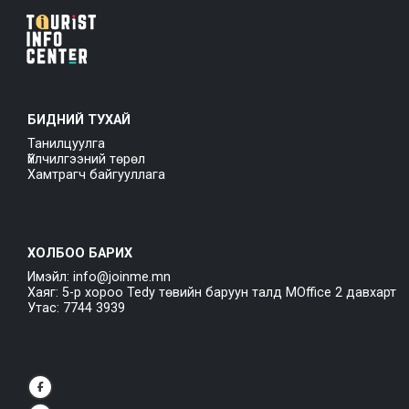
БИДНИЙ ТУХАЙ
Танилцуулга
Үйлчилгээний төрөл
Хамтрагч байгууллага
ХОЛБОО БАРИХ
Имэйл: info@joinme.mn
Хаяг: 5-р хороо Tedy төвийн баруун талд MOffice 2 давхарт
Утас: 7744 3939