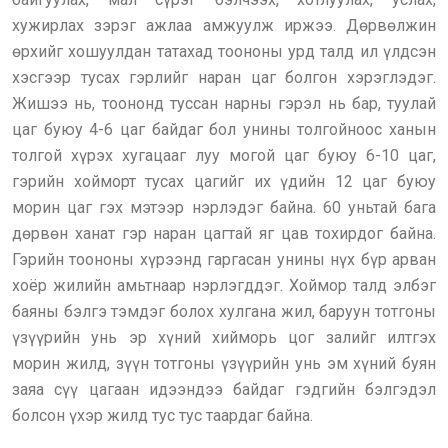
хужирлах зэрэг ажлаа амжуулж иржээ. Дөрвөлжин
өрхийг хошуулдан татахад тоононы урд талд ил үлдсэн
хэсгээр тусах гэрлийг наран цаг болгон хэрэглэдэг.
Жишээ нь, тоононд туссан нарны гэрэл нь бар, туулай
цаг буюу 4-6 цаг байдаг бол унины толгойноос ханын
толгой хүрэх хугацааг луу могой цаг буюу 6-10 цаг,
гэрийн хойморт тусах цагийг их үдийн 12 цаг буюу
морин цаг гэх мэтээр нэрлэдэг байна. 60 уньтай бага
дөрвөн ханат гэр наран цагтай яг цав тохирдог байна.
Гэрийн тоононы хүрээнд гаргасан унины нүх бүр арван
хоёр жилийн амьтнаар нэрлэгддэг. Хоймор талд элбэг
баяны бэлгэ тэмдэг болох хулгана жил, баруун тотгоны
үзүүрийн унь эр хүний хийморь цог залийг илтгэх
морин жилд, зүүн тотгоны үзүүрийн унь эм хүний буян
заяа сүү цагаан идээндээ байдаг гэдгийн бэлгэдэл
болсон үхэр жилд тус тус таардаг байна.