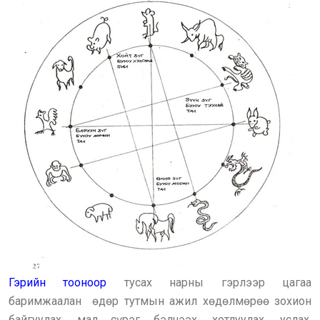
Гэрийн тооноор
тусах нарны гэрлээр цагаа
баримжаалан өдөр тутмын ажил хөдөлмөрөө зохион
байгуулах, мал сүрэг бэлчээх, хотлуулах, услах,