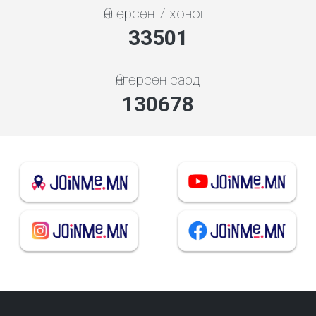
Өнгөрсөн 7 хоногт
35894
Өнгөрсөн сард
140012