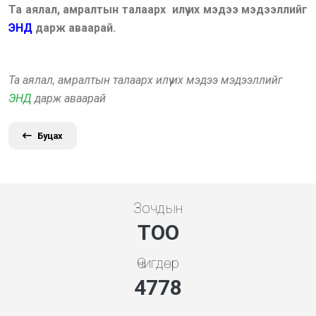
Та аялал, амралтын талаарх илүү их мэдээ мэдээллийг
ЭНД
дарж аваарай.
Та аялал, амралтын талаарх илүү их мэдээ мэдээллийг
ЭНД
дарж аваарай
Буцах
Зочдын
ТОО
Өчигдөр
5119