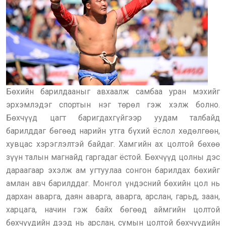
Бөхийн барилдааныг авхаалж самбаа уран мэхийг
эрхэмлэдэг спортын нэг төрөл гэж хэлж болно.
Бөхчүүд цагт баригдахгүйгээр уудам талбайд
барилддаг бөгөөд нарийн утга бүхий ёслол хөдөлгөөн,
хувцас хэрэглэлтэй байдаг. Хамгийн ах цолтой бөхөө
зүүн талын магнайд гаргадаг ёстой. Бөхчүүд цолны дэс
дараагаар эхэлж ам угтуулаа сонгон барилдах бөхийг
амлан авч барилддаг. Монгол үндэсний бөхийн цол нь
дархан аварга, даян аварга, аварга, арслан, гарьд, заан,
харцага, начин гэж байх бөгөөд аймгийн цолтой
бөхчүүдийн дээд нь арслан, сумын цолтой бөхчүүдийн