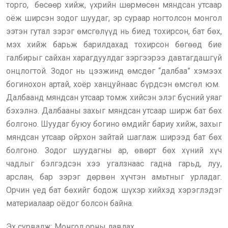
торго, бөсөөр хийж, үхрийн шөрмөсөн мяндсан утсаар
оёж ширсэн зодог шуудаг, эр сураар ногтолсон монгол
ээтэн гутал зэрэг өмсгөлүүд нь биед тохирсон, бат бөх,
мэх хийж барьж барилдахад тохирсон бөгөөд бие
галбирыг сайхан харагдуулдаг зэргээрээ давтагдашгүй
онцлогтой. Зодог нь цээжинд өмсдөг “далбаа” хэмээх
богинохон артай, хоёр ханцуйнаас бүрдсэн өмсгөл юм.
Далбаанд мяндсан утсаар томж хийсэн элэг бүсний уяаг
бэхэлнэ. Далбааны захыг мяндсан утсаар ширж бат бөх
болгоно. Шуудаг буюу богино өмдийг бариу хийж, захыг
мяндсан утсаар ойрхон зайтай шаглаж ширээд бат бөх
болгоно. Зодог шуудагны ар, өвөрт бөх хүний хүч
чадлыг бэлгэдсэн хээ угалзнаас гадна гарьд, луу,
арслан, бар зэрэг дөрвөн хүчтэн амьтныг урладаг.
Орчин үед бат бөхийг бодож шүхэр хийхэд хэрэглэдэг
материалаар оёдог болсон байна.
Эх сурвалж: Монгол орны лавлах