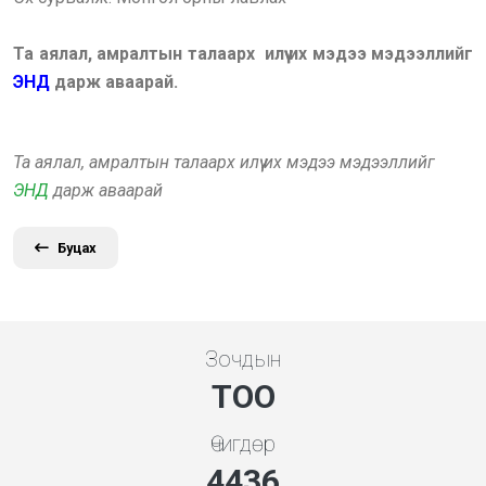
Та аялал, амралтын талаарх илүү их мэдээ мэдээллийг
ЭНД
дарж аваарай.
Та аялал, амралтын талаарх илүү их мэдээ мэдээллийг
ЭНД
дарж аваарай
Буцах
Зочдын
ТОО
Өчигдөр
5119