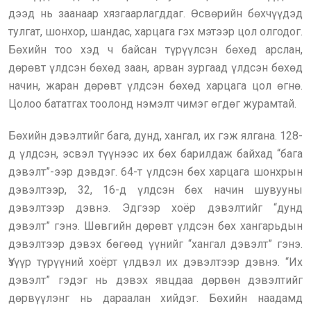
дээд нь заанаар хязгаарлагддаг. Өсвөрийн бөхчүүдэд
тулгат, шонхор, шандас, харцага гэх мэтээр цол олгодог.
Бөхийн тоо хэд ч байсан түрүүлсэн бөхөд арслан,
дөрөвт үлдсэн бөхөд заан, арван зургаад үлдсэн бөхөд
начин, жаран дөрөвт үлдсэн бөхөд харцага цол өгнө.
Цолоо бататгах тоолонд нэмэлт чимэг өгдөг журамтай.
Бөхийн дэвэлтийг бага, дунд, хангал, их гэж ялгана. 128-
д үлдсэн, эсвэл түүнээс их бөх барилдаж байхад “бага
дэвэлт”-ээр дэвдэг. 64-т үлдсэн бөх харцага шонхрын
дэвэлтээр, 32, 16-д үлдсэн бөх начин шувууны
дэвэлтээр дэвнэ. Эдгээр хоёр дэвэлтийг “дунд
дэвэлт” гэнэ. Шөвгийн дөрөвт үлдсэн бөх хангарьдын
дэвэлтээр дэвэх бөгөөд үүнийг “хангал дэвэлт” гэнэ.
Үзүүр түрүүний хоёрт үлдвэл их дэвэлтээр дэвнэ. “Их
дэвэлт” гэдэг нь дэвэх явцдаа дөрвөн дэвэлтийг
дөрвүүлэнг нь дараалан хийдэг. Бөхийн наадамд