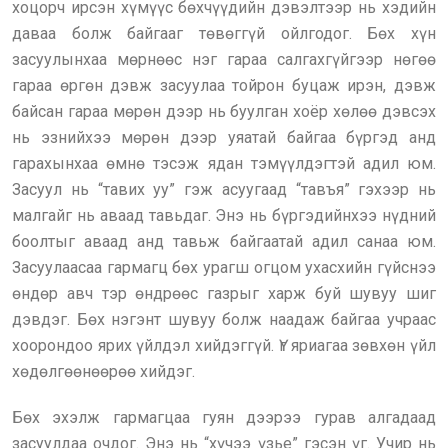
хоцорч ирсэн хүмүүс бөхчүүдийн дэвэлтээр нь хэдийн
даваа болж байгааг төвөггүй ойлгодог. Бөх хүн
засуулынхаа мөрнөөс нэг гараа салгахгүйгээр нөгөө
гараа өргөн дэвж засуулаа тойрон буцаж ирэн, дэвж
байсан гараа мөрөн дээр нь буулган хоёр хөлөө дэвсэх
нь эзнийхээ мөрөн дээр уяатай байгаа бүргэд анд
гарахынхаа өмнө тэсэж ядан тэмүүлдэгтэй адил юм.
Засуул нь “тавих уу” гэж асуугаад “тавъя” гэхээр нь
малгайг нь аваад тавьдаг. Энэ нь бүргэдийнхээ нүдний
боолтыг аваад анд тавьж байгаатай адил санаа юм.
Засуулаасаа гармагц бөх урагш огцом ухасхийн гүйснээ
өндөр авч тэр өндрөөс газрыг харж буй шувуу шиг
дэвдэг. Бөх нэгэнт шувуу болж наадаж байгаа учраас
хоорондоо ярих үйлдэл хийдэггүй. Үг яриагаа зөвхөн үйл
хөдөлгөөнөөрөө хийдэг.
Бөх эхэлж гармагцаа гуян дээрээ гурав алгадаад
засуулдаа очдог. Энэ нь “хүчээ үзье” гэсэн үг. Учир нь