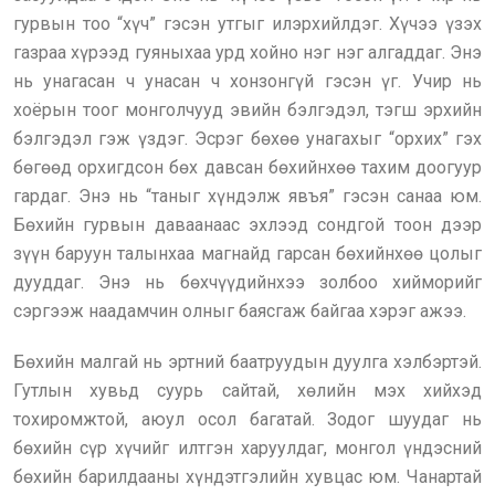
гурвын тоо “хүч” гэсэн утгыг илэрхийлдэг. Хүчээ үзэх
газраа хүрээд гуяныхаа урд хойно нэг нэг алгаддаг. Энэ
нь унагасан ч унасан ч хонзонгүй гэсэн үг. Учир нь
хоёрын тоог монголчууд эвийн бэлгэдэл, тэгш эрхийн
бэлгэдэл гэж үздэг. Эсрэг бөхөө унагахыг “орхих” гэх
бөгөөд орхигдсон бөх давсан бөхийнхөө тахим доогуур
гардаг. Энэ нь “таныг хүндэлж явъя” гэсэн санаа юм.
Бөхийн гурвын даваанаас эхлээд сондгой тоон дээр
зүүн баруун талынхаа магнайд гарсан бөхийнхөө цолыг
дууддаг. Энэ нь бөхчүүдийнхээ золбоо хийморийг
сэргээж наадамчин олныг баясгаж байгаа хэрэг ажээ.
Бөхийн малгай нь эртний баатруудын дуулга хэлбэртэй.
Гутлын хувьд суурь сайтай, хөлийн мэх хийхэд
тохиромжтой, аюул осол багатай. Зодог шуудаг нь
бөхийн сүр хүчийг илтгэн харуулдаг, монгол үндэсний
бөхийн барилдааны хүндэтгэлийн хувцас юм. Чанартай