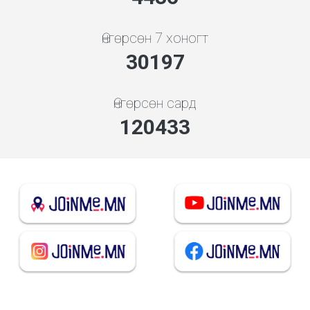
Өнгөрсөн 7 хоногт
34843
Өнгөрсөн сард
138961