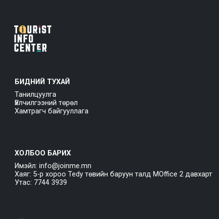
БИДНИЙ ТУХАЙ
Танилцуулга
Үйлчилгээний төрөл
Хамтрагч байгууллага
ХОЛБОО БАРИХ
Имэйл: info@joinme.mn
Хаяг: 5-р хороо Tedy төвийн баруун талд MOffice 2 давхарт
Утас: 7744 3939