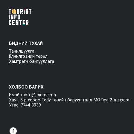
БИДНИЙ ТУХАЙ
Танилцуулга
Үйлчилгээний төрөл
Хамтрагч байгууллага
ХОЛБОО БАРИХ
Имэйл: info@joinme.mn
Хаяг: 5-р хороо Tedy төвийн баруун талд MOffice 2 давхарт
Утас: 7744 3939