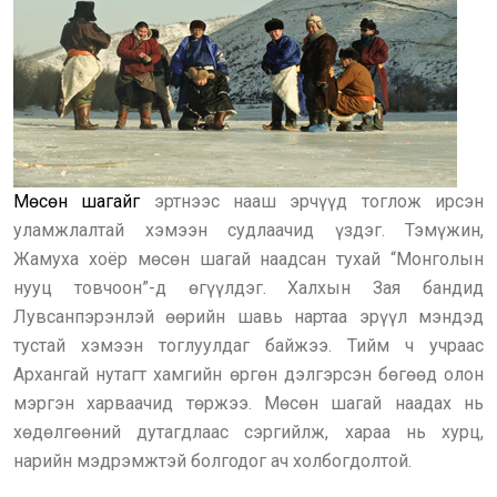
Мөсөн шагайг
эртнээс нааш эрчүүд тоглож ирсэн
уламжлалтай хэмээн судлаачид үздэг. Тэмүжин,
Жамуха хоёр мөсөн шагай наадсан тухай “Монголын
нууц товчоон”-д өгүүлдэг. Халхын Зая бандид
Лувсанпэрэнлэй өөрийн шавь нартаа эрүүл мэндэд
тустай хэмээн тоглуулдаг байжээ. Тийм ч учраас
Архангай нутагт хамгийн өргөн дэлгэрсэн бөгөөд олон
мэргэн харваачид төржээ. Мөсөн шагай наадах нь
хөдөлгөөний дутагдлаас сэргийлж, хараа нь хурц,
нарийн мэдрэмжтэй болгодог ач холбогдолтой.