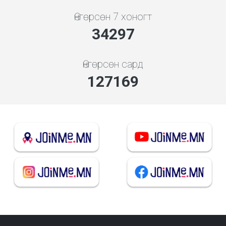
Өнгөрсөн 7 хоногт
36747
Өнгөрсөн сард
136253