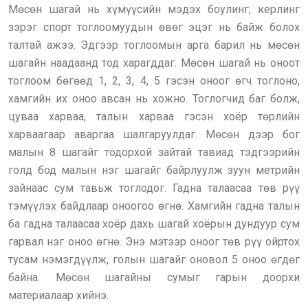
Мөсөн шагай нь хүмүүсийн мэдэх боулинг, керлинг
зэрэг спорт тоглоомуудын өвөг эцэг нь байж болох
талтай ажээ. Эдгээр тоглоомын арга барил нь мөсөн
шагайн наадаанд тод харагддаг. Мөсөн шагай нь оноот
тоглоом бөгөөд 1, 2, 3, 4, 5 гэсэн оноог өгч тоглоно,
хамгийн их оноо авсан нь хожно. Тоглогчид баг болж,
цуваа харваа, талын харваа гэсэн хоёр төрлийн
харваагаар аваргаа шалгаруулдаг. Мөсөн дээр бог
малын 8 шагайг тодорхой зайтай тавиад тэдгээрийн
голд бод малын нэг шагайг байрлуулж зуун метрийн
зайнаас сум тавьж тоглодог. Гадна талаасаа төв рүү
тэмүүлэх байдлаар оноогоо өгнө. Хамгийн гадна талын
ба гадна талаасаа хоёр дахь шагай хоёрын дундуур сум
гарвал нэг оноо өгнө. Энэ мэтээр оноог төв рүү ойртох
тусам нэмэгдүүлж, голын шагайг оновол 5 оноо өгдөг
байна. Мөсөн шагайны сумыг гарын доорхи
материалаар хийнэ.