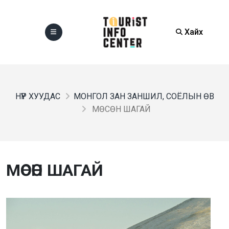
Хайх
НҮҮР ХУУДАС
МОНГОЛ ЗАН ЗАНШИЛ, СОЁЛЫН ӨВ
МӨСӨН ШАГАЙ
МӨСӨН ШАГАЙ