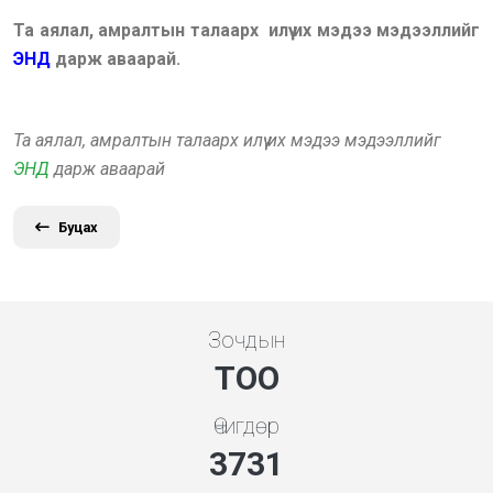
Та аялал, амралтын талаарх илүү их мэдээ мэдээллийг
ЭНД
дарж аваарай.
Та аялал, амралтын талаарх илүү их мэдээ мэдээллийг
ЭНД
дарж аваарай
Буцах
Зочдын
ТОО
Өчигдөр
3998