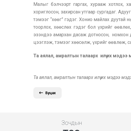
Малыг бэлчээрт гаргах, хурааж хотлох, ха
хориглосон, захирсан утгаар сургадаг. Адууг 
тэмээг “хөөг” гэдэг. Хонио майлах дуутай н
тоорлох, хөөслөх гэдэг бол үхрийг өөвлөх,
эзэндээ амархан дасаж дотносон, номхон д
цээглэж, тэмээг хөөсөлж, үхрийг өөвлөж, са
Та аялал, амралтын талаарх илүү их мэдээ
Та аялал, амралтын талаарх илүү их мэдээ мэ
Буцах
Зочдын