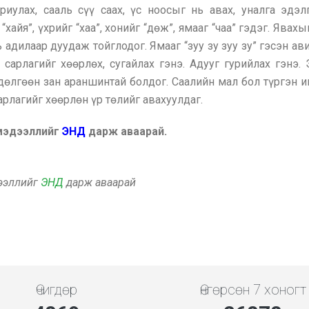
риулах, сааль сүү саах, үс ноосыг нь авах, уналга эдэл
“хайя”, үхрийг “хаа”, хонийг “дөж”, ямааг “чаа” гэдэг. Явахы
ь адилаар дуудаж тойглодог. Ямааг “зуу зу зуу зу” гэсэн а
 сарлагийг хөөрлөх, сугайлах гэнэ. Адууг гурийлах гэнэ
өлгөөн зан араншинтай болдог. Саалийн мал бол түргэн ив
рлагийг хөөрлөн үр төлийг авахуулдаг.
 мэдээллийг
ЭНД
дарж аваарай.
дээллийг
ЭНД
дарж аваарай
Өчигдөр
Өнгөрсөн 7 хоногт