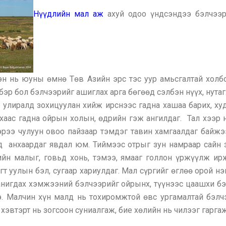
Нүүдлийн мал аж
ахуй одоо үндсэндээ бэлчээр
н нь юуны өмнө Төв Азийн эрс тэс уур амьсгалтай холбоо
эр бол бэлчээрийг ашиглах арга бөгөөд сэлбэн нүүх, нутагл
г улиралд зохицуулан хийж ирснээс гадна хашаа барих, х
хаас гадна ойрын холын, өдрийн гэж ангилдаг. Тал хээр
эрээ чулуун овоо пайзаар тэмдэг тавин хамгаалдаг байж
од анхаардаг явдал юм. Тиймээс отрыг зун намраар сайн 
рлийн малыг, говьд хонь, тэмээ, ямааг голлон үржүүлж и
т уулын бэл, сугаар хариулдаг. Мал сүргийг өглөө орой н
анигдах хэмжээний бэлчээрийг ойрынх, түүнээс цаашхи б
э. Малчин хүн малд нь тохиромжтой өвс ургамалтай бэл
 хэвтэрт нь зогсоон суниалгаж, бие хөлийн нь чилээг гарга