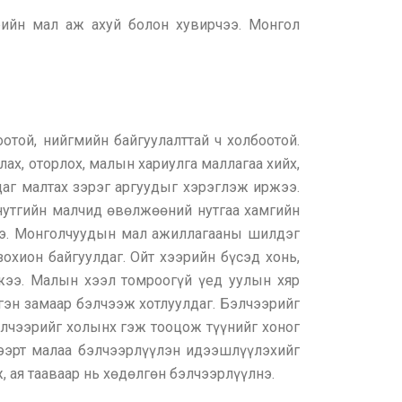
ийн мал аж ахуй болон хувирчээ. Монгол
той, нийгмийн байгуулалттай ч холбоотой.
ах, оторлох, малын хариулга маллагаа хийх,
удаг малтах зэрэг аргуудыг хэрэглэж иржээ.
 нутгийн малчид өвөлжөөний нутгаа хамгийн
ээ. Монголчуудын мал ажиллагааны шилдэг
зохион байгуулдаг. Ойт хээрийн бүсэд хонь,
ржээ. Малын хээл томроогүй үед уулын хяр
эгэн замаар бэлчээж хотлуулдаг. Бэлчээрийг
элчээрийг холынх гэж тооцож түүнийг хоног
чээрт малаа бэлчээрлүүлэн идээшлүүлэхийг
ж, ая тааваар нь хөдөлгөн бэлчээрлүүлнэ.