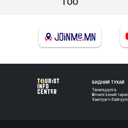
ТОО
БИДНИЙ ТУХАЙ
Танилцуулга
Үйлчилгээний төрө
Хамтрагч байгуул