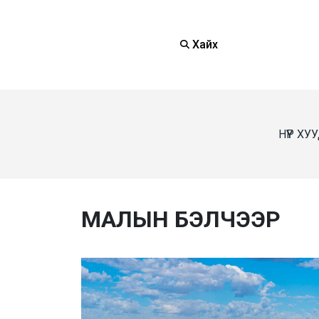
Хайх
НҮҮР ХУ
МАЛЫН БЭЛЧЭЭР