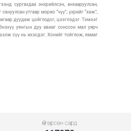
гээнд сургахдаа энхрийлсэн, анхааруулсан,
г сануулсан утгаар морио “чүү”, үхрийг “хөж”,
виагаар дуудаж цойглодог, цээглэдэг. Тэмээг
. Энэхүү уянгын дуу авиаг сонссон мал уярч
элж сүү нь ихэсдэг. Хонийг тойглож, ямааг
Өнгөрсөн сард