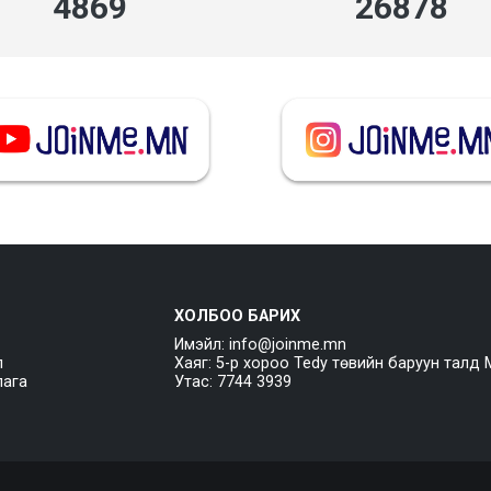
5453
30104
ХОЛБОО БАРИХ
Имэйл: info@joinme.mn
л
Хаяг: 5-р хороо Tedy төвийн баруун талд 
лага
Утас: 7744 3939