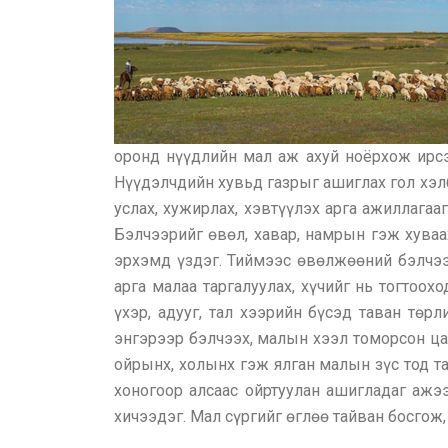
оронд нүүдлийн мал аж ахуй ноёрхож ирсэ
Нүүдэлчдийн хувьд газрыг ашиглах гол хэлб
услах, хужирлах, хэвтүүлэх арга ажиллагаа
Бэлчээрийг өвөл, хавар, намрын гэж хуваа
эрхэмд үздэг. Тиймээс өвөлжөөний бэлчэ
арга малаа таргалуулах, хүчийг нь тогтоох
үхэр, адууг, тал хээрийн бүсэд таван тө
энгэрээр бэлчээх, малын хээл томорсон цаг
ойрынх, холынх гэж ялган малын зүс тод т
хоногоор алсаас ойртуулан ашигладаг ажэ
хичээдэг. Мал сүргийг өглөө тайван босгож,