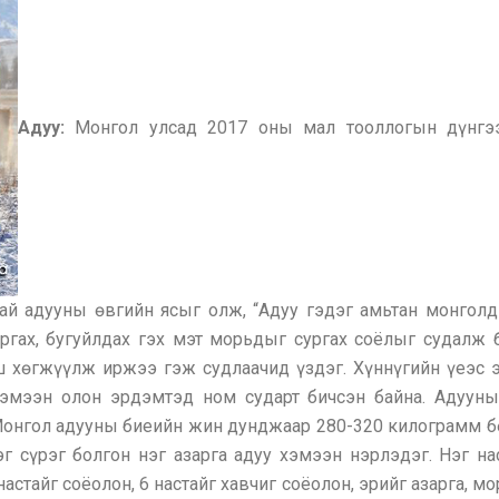
Адуу:
Монгол улсад 2017 оны мал тооллогын дүнгээ
ай адууны өвгийн ясыг олж, “Адуу гэдэг амьтан монголд
сургах, бугуйлдах гэх мэт морьдыг сургах соёлыг судалж
 хөгжүүлж иржээ гэж судлаачид үздэг. Хүннүгийн үеэс эх
хэмээн олон эрдэмтэд ном сударт бичсэн байна. Адууны 
онгол адууны биеийн жин дунджаар 280-320 килограмм бөг
г сүрэг болгон нэг азарга адуу хэмээн нэрлэдэг. Нэг наст
настайг соёолон, 6 настайг хавчиг соёолон, эрийг азарга, мо