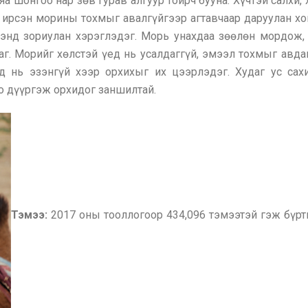
яа шонгоо нар зөв гурав алгуур тойрч бууна. Хүчтэй салхи,
 ирсэн морины тохмыг авалгүйгээр агтавчаар даруулан хон
энд зориулан хэрэглэдэг. Морь унахдаа зөөлөн мордож, 
г. Морийг хөлстэй үед нь усалдаггүй, эмээл тохмыг авда
д нь эзэнгүй хээр орхихыг их цээрлэдэг. Худаг ус сах
оо дүүргэж орхидог заншилтай.
Тэмээ:
2017 оны тооллогоор 434,096 тэмээтэй гэж бүрт