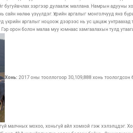
гийг бугуйвчлах зэргээр дулаалж маллана. Намрын адууны х
ь сайн нөлөө үзүүлдэг. Үхрийн аргалыг монголчууд янз бүр
д үхрийн аргалыг ноцоож дээрээс нь ус цацаж унтраахад т
 Гэр орон болон малаа муу юмнаас хамгаалахын тулд утаага
Хонь:
2017 оны тооллогоор 30,109,888 хонь тоологдсон 
гүй малчных мохоо, хоньгүй айл хомхой гэж хэлэлцдэг. Хо