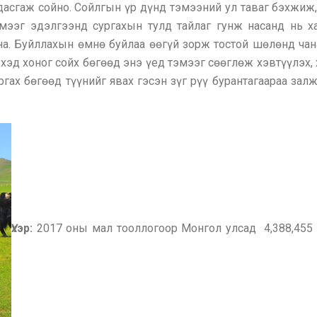
дасгаж сойно. Сойлгын үр дүнд тэмээний ул таваг бэхжиж,
эмээг эдэлгээнд сургахын тулд тайлаг гунж насанд нь х
а. Буйллахын өмнө буйлаа өөгүй зорж тостой шөлөнд чан
хэд хоног сойх бөгөөд энэ үед тэмээг сөөглөж хэвтүүлэх, 
ргах бөгөөд түүнийг явах гэсэн зүг рүү бурантагаараа зал
Үхэр:
2017 оны мал тооллогоор Монгол улсад 4,388,455 ү