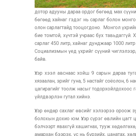
дотор адууны дараа ордог бөгөөд мах сүүни
бөгөөд хайнаг гэдэг нь сарлаг болон монг
олон сарлагтайд тооцогдоно. Монгол үхрийн
бие томтой, хүчтэй учраас бух тавьдаггүй
сарлаг 450 литр, хайнаг дунджаар 1000 литр 
Социализмын үед үхрийг сүүний чиглэлээр,
байв.
Үхэр хээл авснаас хойш 9 сарын дараа туга
хязаалан, эрийг гуна, 5 настайг соёолон, 6 
цагирагийг тоолж насыг тодорхойлдохоос га
үйлдвэрлэн гутал хийнэ.
Үхэр өндөр сахлаг өвсийг хэлээрээ ороож з
болохын дохио юм. Үхэр сүрэг өвлийн цагт 
бэлчээрт явахгүй хашигнах, тууж хөдөлгөх
амархан бээрэх, үс нь бүрзийх, цанатах, хө