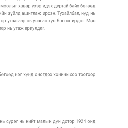
омоолыг хавар үхэр идэх дуртай байх бөгөөд
ийн зүйлд ашиглаж ирсэн. Тухайлбал, нүд нь
эр утаагаар нь унасан хүн босож ирдэг. Мөн
ар нь утаж ариулдаг.
бөгөөд нэг хүнд оногдох хониныхоо тоогоор
нь сүрэг нь нийт малын дүн дотор 1924 онд