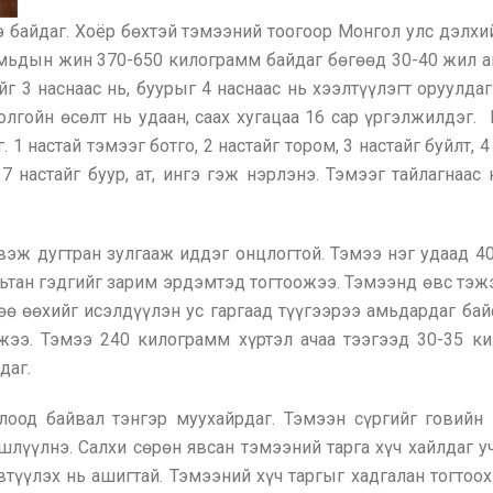
э байдаг. Хоёр бөхтэй тэмээний тоогоор Монгол улс дэлх
 амьдын жин 370-650 килограмм байдаг бөгөөд 30-40 жил а
йг 3 наснаас нь, буурыг 4 наснаас нь хээлтүүлэгт оруулда
олгойн өсөлт нь удаан, саах хугацаа 16 сар үргэлжилдэг.
 настай тэмээг ботго, 2 настайг тором, 3 настайг буйлт, 4 н
, 7 настайг буур, ат, ингэ гэж нэрлэнэ. Тэмээг тайлагнаа
эж дугтран зулгааж иддэг онцлогтой. Тэмээ нэг удаад 40-
мьтан гэдгийг зарим эрдэмтэд тогтоожээ. Тэмээнд өвс тэжэ
өө өөхийг исэлдүүлэн ус гаргаад түүгээрээ амьдардаг ба
жээ. Тэмээ 240 килограмм хүртэл ачаа тээгээд 30-35 ки
даг.
глоод байвал тэнгэр муухайрдаг. Тэмээн сүргийг говийн 
лүүлнэ. Салхи сөрөн явсан тэмээний тарга хүч хайлдаг уч
эвтүүлэх нь ашигтай. Тэмээний хүч таргыг хадгалан тогтоо