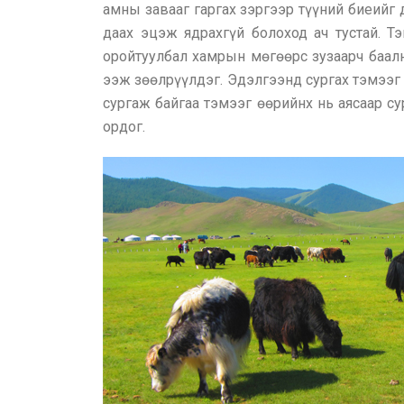
амны завааг гаргах зэргээр түүний биеийг 
даах эцэж ядрахгүй болоход ач тустай. Т
оройтуулбал хамрын мөгөөрс зузаарч баалн
ээж зөөлрүүлдэг. Эдэлгээнд сургах тэмээг 
сургаж байгаа тэмээг өөрийнх нь аясаар су
ордог.