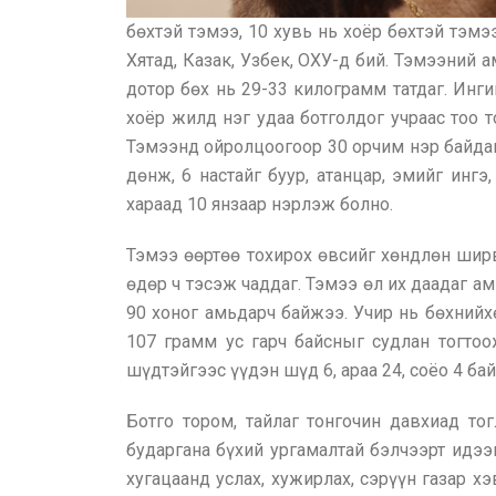
бөхтэй тэмээ, 10 хувь нь хоёр бөхтэй тэмэ
Хятад, Казак, Узбек, ОХУ-д бий. Тэмээний
дотор бөх нь 29-33 килограмм татдаг. Инги
хоёр жилд нэг удаа ботголдог учраас тоо т
Тэмээнд ойролцоогоор 30 орчим нэр байдаг. 1
дөнж, 6 настайг буур, атанцар, эмийг ингэ
хараад 10 янзаар нэрлэж болно.
Тэмээ өөртөө тохирох өвсийг хөндлөн ширв
өдөр ч тэсэж чаддаг. Тэмээ өл их даадаг а
90 хоног амьдарч байжээ. Учир нь бөхнийх
107 грамм ус гарч байсныг судлан тогтоо
шүдтэйгээс үүдэн шүд 6, араа 24, соёо 4 бай
Ботго тором, тайлаг тонгочин давхиад то
бударгана бүхий ургамалтай бэлчээрт идээш
хугацаанд услах, хужирлах, сэрүүн газар х