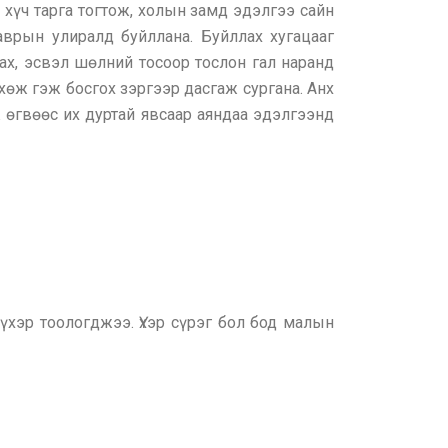
 хүч тарга тогтож, холын замд эдэлгээ сайн
аврын улиралд буйллана. Буйллах хугацааг
ах, эсвэл шөлний тосоор тослон гал наранд
хөж гэж босгох зэргээр дасгаж сургана. Анх
ж өгвөөс их дуртай явсаар аяндаа эдэлгээнд
хэр тоологджээ. Үхэр сүрэг бол бод малын