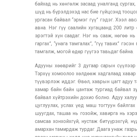
байхад нь хөнгөлж засаад уналганд сургах,
шүд нь бүрэлдэхэд нас бие гүйцсэнд тооцох 
ургасан байвал “эрмэг гүү” гэдэг. Хээл ав
авна. Нэг гүү саалийн хугацаанд 200 литр
эрэгтэй хүн саадаг. Нэг нь сааж, нөгөө нь
гаргах”, “унага тамгалах”, “гүү тавих” гэс
тамгалж, могой өдөр гүүгээ тавьдаг байна.
Адууны хөөврийг 3 дугаар сарын сүүлээр 
Тэрхүү хомоолоо хөлдөөж хадгалаад хавар 
түүвэрлэж иддэг. Өвөл, хаврын цагт адуу
хамар байн байн цантаж тургиад байвал з
байвал хүйтрэхийн дохио болно. Адуу халуун
цуглуулах, услах үед маш тогтуун байлгах
шуугдах, ташаа нь гозойж, хавирга нь хэрз
самсаа хонхойхгүй, нустаж битүүрэхгүй, н
амархан тамирдаж турдаг. Даага унаж газры