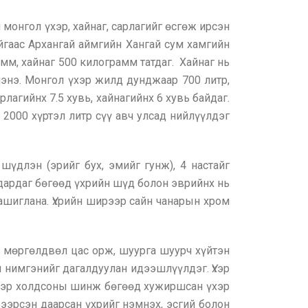
монгол үхэр, хайнаг, сарлагийг өсгөж ирсэн
йгаас Архангай аймгийн Хангай сум хамгийн
мм, хайнаг 500 килограмм татдаг. Хайнаг нь
лэнэ. Монгол үхэр жилд дунджаар 700 литр,
рлагийнх 7.5 хувь, хайнагийнх 6 хувь байдаг.
2000 хүртэл литр сүү авч улсад нийлүүлдэг
 шүдлэн (эрийг бух, эмийг гунж), 4 настайг
амьдардаг бөгөөд үхрийн шүд болон эврийнх нь
 ашиглана. Үхрийн ширээр сайн чанарын хром
их мөргөлдвөл цас орж, шуурга шуурч хүйтэн
ы нимгэнийг дагалдуулан идээшлүүлдэг. Үхэр
лчээр холдсоны шинж бөгөөд хужиршсан үхэр
 Бээрсэн даарсан үхрийг нэмнэх, эсгий болон