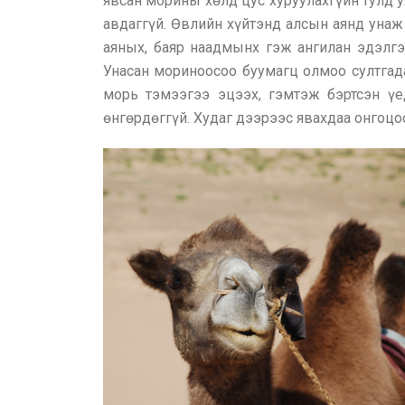
явсан морины хөлд цус хуруулахгүйн тулд у
авдаггүй. Өвлийн хүйтэнд алсын аянд унаж
аяных, баяр наадмынх гэж ангилан эдэлгэ
Унасан мориноосоо буумагц олмоо султгада
морь тэмээгээ эцээх, гэмтэж бэртсэн үе
өнгөрдөггүй. Худаг дээрээс явахдаа онгоц