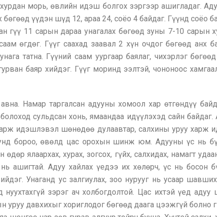
 хурдан морь, өвлийн идэш болгох зэргээр ашигладаг. Адуу
бөгөөд үүдэн шүд 12, араа 24, соёо 4 байдаг. Гүүнд соёо 
сан гүү 11 сарын дараа унагалах бөгөөд зуны 7-10 сарын
 саам өгдөг. Гүүг саахад заавал 2 хүн очдог бөгөөд анх 
 унага татна. Гүүний саам уургаар баялаг, чихэрлэг бөгөөд
эн гурван баяр хийдэг. Гүүг моринд ээлтэй, чононоос хамг
авна. Намар таргалсан адууны хомоол хар өтгөндүү бай
болоход сульдсан хонь, ямаандаа идүүлэхэд сайн байдаг.
 тарж идэшлэвэл шөнөдөө дулаавтар, салхины уруу харж
унд бороо, өвөлд цас орохын шинж юм. Адууны үс нь бү
 өдөр ялаархах, хурах, зогсох, гүйх, салхидах, намагт удаа
 нь ашигтай. Адуу хайлах үедээ их хөлөрч, үс нь босон б
ийдэг. Унаганд ус залгиулах, зоо нурууг нь усаар шавши
үд нуухтахгүй зэрэг ач холбогдолтой. Цас ихтэй үед аду
н уруу давхихыг хориглодог бөгөөд даага цээжгүй болно 