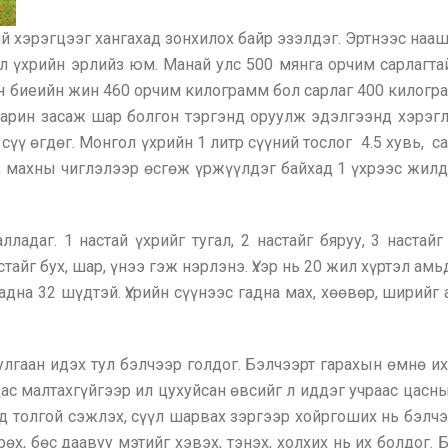
й хэрэгцээг хангахад зонхилох байр эзэлдэг. Эртнээс нааш 
ол үхрийн эрлийз юм. Манай улс 500 мянга орчим сарлагта
 биеийн жин 460 орчим килограмм бол сарлаг 400 килогра
. Харин засаж шар болгон тэргэнд оруулж эдэлгээнд хэрэг
сүү өгдөг. Монгол үхрийн 1 литр сүүний тослог 4.5 хувь, са
 махны чиглэлээр өсгөж үржүүлдэг байхад 1 үхрээс жилд 
лладаг. 1 настай үхрийг тугал, 2 настайг бяруу, 3 настайг
настайг бух, шар, үнээ гэж нэрлэнэ. Үхэр нь 20 жил хүртэл 
дна 32 шүдтэй. Үхрийн сүүнээс гадна мах, хөөвөр, ширийг
улгаан идэх тул бэлчээр голдог. Бэлчээрт гарахын өмнө 
цас малтахгүйгээр ил цухуйсан өвсийг л иддэг учраас цасн
өд толгой сэжлэх, сүүл шарвах зэргээр хойргоших нь бэ
лрөх, бөс даавуу мэтийг хэвэх, тэнэх, холхих нь их болдог.