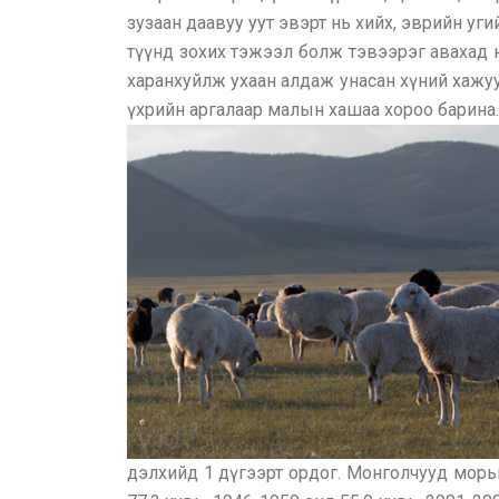
зузаан даавуу уут эвэрт нь хийх, эврийн у
түүнд зохих тэжээл болж тэвээрэг авахад н
харанхуйлж ухаан алдаж унасан хүний хажуу
үхрийн аргалаар малын хашаа хороо барина.
дэлхийд 1 дүгээрт ордог. Монголчууд морь