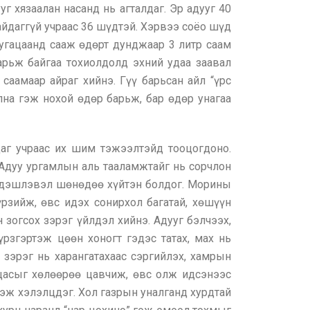
г хязаалан насанд нь агталдаг. Эр адууг 40
байдаггүй учраас 36 шүдтэй. Хэрвээ соёо шүд
 хугацаанд сааж өдөрт дунджаар 3 литр саам
барьж байгаа тохиолдолд эхний удаа заавал
 саамаар айраг хийнэ. Гүү барьсан айл “үрс
аална гэж нохой өдөр барьж, бар өдөр унагаа
даг учраас их шим тэжээлтэйд тооцогдоно.
 Адуу ургамлын аль тааламжтайг нь сорчлон
 идэшлэвэл шөнөдөө хүйтэн болдог. Морины
рзийж, өвс идэх сонирхол багатай, хөшүүн
н зогсох зэрэг үйлдэл хийнэ. Адууг бэлчээх,
үрзгэртэж цөөн хоногт гэдэс татах, мах нь
х зэрэг нь харангатахаас сэргийлэх, хамрын
у цасыг хөлөөрөө цавчиж, өвс олж идсэнээс
гэж хэлэлцдэг. Хол газрын уналганд хурдтай