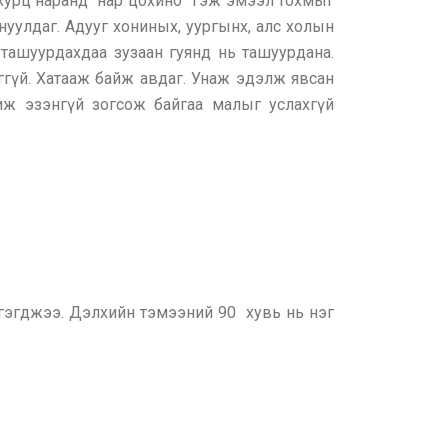
 хурц наранд “нар цохино” гэж эмээл тохмыг
уулдаг. Адууг хониных, уургынх, алс холын
ташуурдахдаа зузаан гуянд нь ташуурдана.
ггүй. Хатааж байж авдаг. Унаж эдэлж явсан
иж эзэнгүй зогсож байгаа малыг услахгүй
гэгджээ. Дэлхийн тэмээний 90 хувь нь нэг