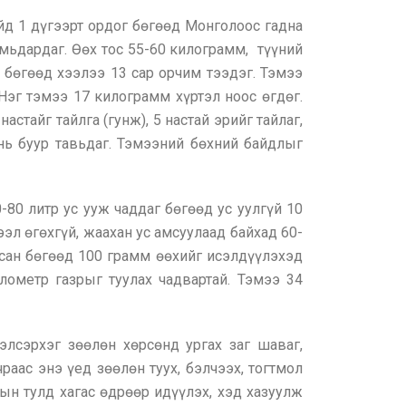
ийд 1 дүгээрт ордог бөгөөд Монголоос гадна
мьдардаг. Өөх тос 55-60 килограмм, түүний
г бөгөөд хээлээ 13 сар орчим тээдэг. Тэмээ
 Нэг тэмээ 17 килограмм хүртэл ноос өгдөг.
астайг тайлга (гунж), 5 настай эрийг тайлаг,
с нь буур тавьдаг. Тэмээний бөхний байдлыг
80 литр ус ууж чаддаг бөгөөд ус уулгүй 10
эл өгөхгүй, жаахан ус амсуулаад байхад 60-
йсан бөгөөд 100 грамм өөхийг исэлдүүлэхэд
лометр газрыг туулах чадвартай. Тэмээ 34
элсэрхэг зөөлөн хөрсөнд ургах заг шаваг,
раас энэ үед зөөлөн туух, бэлчээх, тогтмол
хын тулд хагас өдрөөр идүүлэх, хэд хазуулж