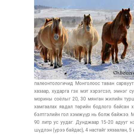
палеонтологичид Монголоос таван сарвуут
хазаар, хударга гэх мэт хэрэгсэл, эмнэг 
морины соёлыг 20, 30 мянган жилийн турш
хамгаалах явдал төрийн бодлого байсан 
бэлтгэлийн гол хэмжүүр нь болж байжээ. М
90 литр ус уудаг. Дунджаар 15-20 адууг нэ
шүдлэн (үрээ байдас), 4 настайг хязаалан, 5 