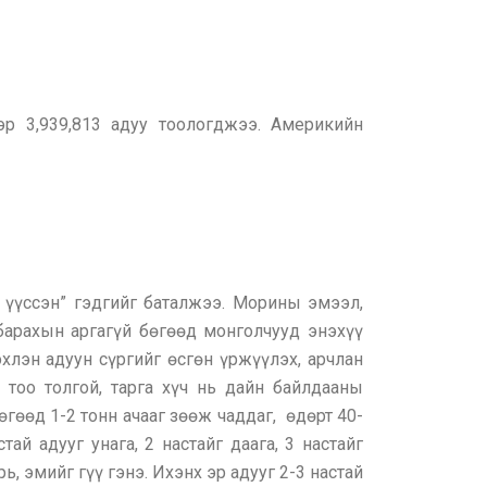
р 3,939,813 адуу тоологджээ. Америкийн
 үүссэн” гэдгийг баталжээ. Морины эмээл,
 барахын аргагүй бөгөөд монголчууд энэхүү
лэн адуун сүргийг өсгөн үржүүлэх, арчлан
тоо толгой, тарга хүч нь дайн байлдааны
өөд 1-2 тонн ачааг зөөж чаддаг, өдөрт 40-
ай адууг унага, 2 настайг даага, 3 настайг
рь, эмийг гүү гэнэ. Ихэнх эр адууг 2-3 настай