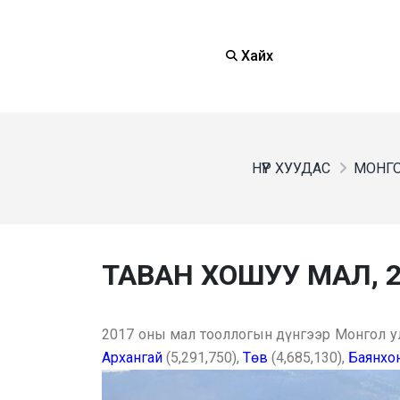
Хайх
НҮҮР ХУУДАС
МОНГО
ТАВАН ХОШУУ МАЛ, 
2017 оны мал тооллогын дүнгээр Монгол ул
Архангай
(5,291,750),
Төв
(4,685,130),
Баянхо