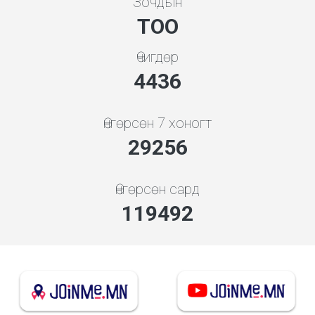
Зочдын
ТОО
Өчигдөр
4948
Өнгөрсөн 7 хоногт
32632
Өнгөрсөн сард
133279