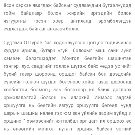
ёсон хэрхэн явагдаж байсныг судлаачдын бүтээлүүдэд
тойм байдлаар болон жирийн иргэдийн болон
язгууртны гэсэн хоёр ангилалд эрэмбэлэгдэн
судлагдаж байгааг анхаарч болно.
Судлаач О.Пүрэв ”ил хөдөөлүүлсэн цогцос төдийчинээ
хурдан арилж, бутарч үгүй болохыг маш сайн зүйл
хэмээн бэлэгшээдэг. Монгол бөөгийн шашинтан
тэнгэр, лус, савдгийг голлон шүтэж байх үедээ ус чийг
бүхий газар шороонд оршдог байсан бол дээдсийн
сүнсийг голлон шүтдэг болсноос хойш газар шороонд
холбоотой болмогц аль болохоор ил байж дэгдээх
эрмэлзлэлтэй болсон нь илэрхий. Иймээс задгай
оршуулга нь бөөгийн язгуур оршуулга бөгөөд үүнд
шарын шашны нөлөө гэх юм зан үйлийн зарим зүйлд л
оршино ” хэмээснийг нягталбал эрт цагт ил оршоох ёс
нь өнөөгийн монгол нутагт оршиж байсан эртний