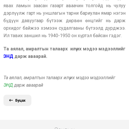
явах ламын заасан газарт аваачин толгойд нь чулуу
дэрлүүлж гарт нь уншлагын тарни бариулан ямар нэгэн
бүдүүн давуугаар бүтээж дөрвөн өнцгийг нь дарж
орхидог байжээ хэмээн судалгааны бүтээлд дурджээ.
Ил тавих заншил нь 1940-1950 он хүртэл байсан гэдэг.
Та аялал, амралтын талаарх илүү их мэдээ мэдээллийг
ЭНД
дарж аваарай.
Та аялал, амралтын талаарх илүү их мэдээ мэдээллийг
ЭНД
дарж аваарай
Буцах