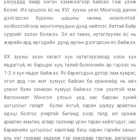
улсуудад ямар нэгэн хэмжээгээр байсан гэж үзэж
болно. Ил оршоох ёс нь XVI зууны үеэс Монголд дахин
дэлгэрсэн бурхны шашны нөлөө, номлолтой
холбоотойгоор монголчуудын дунд нийтлэг, баттай байр
суурийг эзлэх болжээ. Эл ил тавих, нутаглуулах ёс нь
жирийн ард иргэдийн дунд өргөн дэлгэрсэн ёс байжээ.
XX зууны эхэн хагаст хүн нутаглуулахад олон хүн
явдаггүй, яс барьдаг хүн, талий болоочийн ар гэрээс нь
1-2 л хүн явдаг байжээ. Яс баригсдын дотор лам хувраг,
эгэл ард гэх мэт хүмүүс байсан ба ерөнхийд нь авч
үзвэл буян санасан хүмүүс байжээ гэж үзэлтэй юм.
Автономит Монгол улсын үед нас барсан хүний
цогцосыг газарт булах ёсгүй, харин шувуу араатны
идэш болгох учиртай бөгөөд хээр талд ил орхиж
араатан амьтан, агаар салхиар үрэн таран хийлгэдэг, нас
бараачийн цогцосыг хаалгаар биш харин гэрийн ханыг
аль нэг газраар задалж тэр завсраар гаргаж, дагалдан