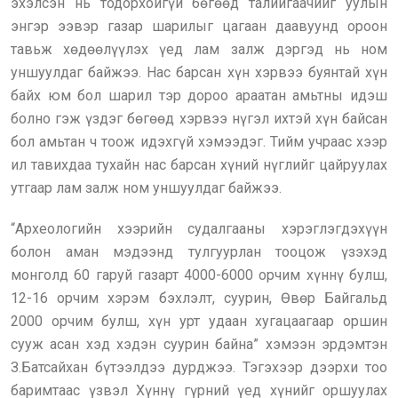
эхэлсэн нь тодорхойгүй бөгөөд талийгаачийг уулын
энгэр ээвэр газар шарилыг цагаан даавуунд ороон
тавьж хөдөөлүүлэх үед лам залж дэргэд нь ном
уншуулдаг байжээ. Нас барсан хүн хэрвээ буянтай хүн
байх юм бол шарил тэр дороо араатан амьтны идэш
болно гэж үздэг бөгөөд хэрвээ нүгэл ихтэй хүн байсан
бол амьтан ч тоож идэхгүй хэмээдэг. Тийм учраас хээр
ил тавихдаа тухайн нас барсан хүний нүглийг цайруулах
утгаар лам залж ном уншуулдаг байжээ.
“Археологийн хээрийн судалгааны хэрэглэгдэхүүн
болон аман мэдээнд тулгуурлан тооцож үзэхэд
монголд 60 гаруй газарт 4000-6000 орчим хүннү булш,
12-16 орчим хэрэм бэхлэлт, суурин, Өвөр Байгальд
2000 орчим булш, хүн урт удаан хугацаагаар оршин
сууж асан хэд хэдэн суурин байна” хэмээн эрдэмтэн
З.Батсайхан бүтээлдээ дурджээ. Тэгэхээр дээрхи тоо
баримтаас үзвэл Хүннү гүрний үед хүнийг оршуулах