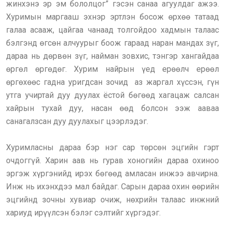
жинхэнэ эр эм бололцог” гэсэн санаа агуулдаг ажээ.
Хуримын маргааш эхнэр эртлэн босож өрхөө татаад
галаа асааж, цайгаа чанаад толгойдоо хадмын талаас
бэлгэнд өгсөн алчуурыг боож гараад наран мандах зүг,
дараа нь дөрвөн зүг, найман зовхис, тэнгэр хангайдаа
өргөл өргөдөг. Хурим найрын үед ерөөлч ерөөл
өргөхөөс гадна уригдсан зочид аз жаргал хүссэн, гүн
утга учиртай дуу дуулах ёстой бөгөөд хагацаж салсан
хайрын тухай дуу, насан өөд болсон ээж ааваа
санагалзсан дуу дуулахыг цээрлэдэг.
Хуримласны дараа бэр нэг сар төрсөн эцгийн гэрт
очдоггүй. Харин аав нь гурав хоногийн дараа охиноо
эргэж хүргэнийд ирэх бөгөөд амласан инжээ авчирна.
Инж нь ихэнхдээ мал байдаг. Сарын дараа охин өөрийн
эцгийнд зочны хувиар очиж, нөхрийн талаас инжний
хариуд ирүүлсэн бэлэг сэлтийг хүргэдэг.