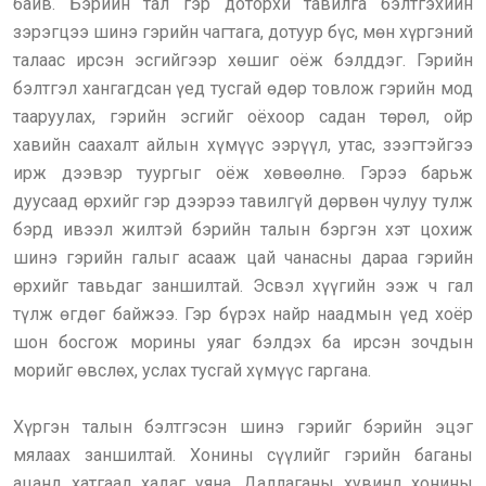
байв. Бэрийн тал гэр доторхи тавилга бэлтгэхийн
зэрэгцээ шинэ гэрийн чагтага, дотуур бүс, мөн хүргэний
талаас ирсэн эсгийгээр хөшиг оёж бэлддэг. Гэрийн
бэлтгэл хангагдсан үед тусгай өдөр товлож гэрийн мод
тааруулах, гэрийн эсгийг оёхоор садан төрөл, ойр
хавийн саахалт айлын хүмүүс ээрүүл, утас, зээгтэйгээ
ирж дээвэр туургыг оёж хөвөөлнө. Гэрээ барьж
дуусаад өрхийг гэр дээрээ тавилгүй дөрвөн чулуу тулж
бэрд ивээл жилтэй бэрийн талын бэргэн хэт цохиж
шинэ гэрийн галыг асааж цай чанасны дараа гэрийн
өрхийг тавьдаг заншилтай. Эсвэл хүүгийн ээж ч гал
түлж өгдөг байжээ. Гэр бүрэх найр наадмын үед хоёр
шон босгож морины уяаг бэлдэх ба ирсэн зочдын
морийг өвслөх, услах тусгай хүмүүс гаргана.
Хүргэн талын бэлтгэсэн шинэ гэрийг бэрийн эцэг
мялаах заншилтай. Хонины сүүлийг гэрийн баганы
ацанд хатгаад хадаг уяна. Даллаганы хувинд хонины