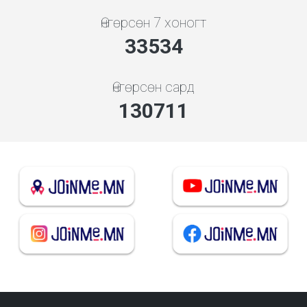
Өнгөрсөн 7 хоногт
35929
Өнгөрсөн сард
140047