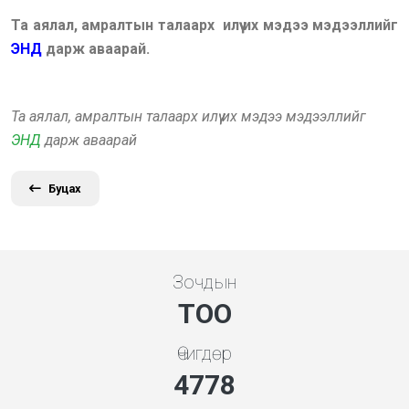
Та аялал, амралтын талаарх илүү их мэдээ мэдээллийг
ЭНД
дарж аваарай.
Та аялал, амралтын талаарх илүү их мэдээ мэдээллийг
ЭНД
дарж аваарай
Буцах
Зочдын
ТОО
Өчигдөр
5119