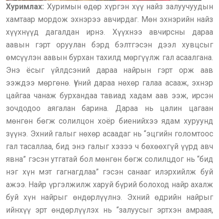
Хуримлах:
Хуримын өдөр хүргэн хүү найз залуучуудын
хамтаар мордож эхнэрээ авчирдаг. Мөн эхнэрийн найз
хүүхнүүд дагалдан ирнэ. Хүүхнээ авчирсны дараа
аавын гэрт оруулан бэрд бэлтгэсэн дээл хувцсыг
өмсүүлэн аавын бурхан тахилд мөргүүлж гал асаалгана.
Энэ ёсыг үйлдсэний дараа найрын гэрт орж аав
ээждээ мөргөнө. Үүний дараа нөхөр галаа асааж, эхнэр
цайгаа чанаж бурхандаа тавиад хадам аав ээж, ирсэн
зочдодоо аягалан барина. Дараа нь цалин цагаан
мөнгөн бөгж солилцон хоёр биенийхээ ядам хуруунд
зүүнэ. Эхний галыг нөхөр асаадаг нь “эцгийн голомтоос
гал тасаллаа, бид энэ галыг хэзээ ч бөхөөхгүй үүрд авч
явна” гэсэн утгатай бол мөнгөн бөгж солилцдог нь “бид
нэг хүн мэт гагнагдлаа” гэсэн санааг илэрхийлж буй
ажээ. Найр үргэлжилж харуй бүрий болоход найр ахалж
буй хүн найрыг өндөрлүүлнэ. Эхний өдрийн найрыг
ийнхүү эрт өндөрлүүлэх нь “залуусыг эртхэн амраая,