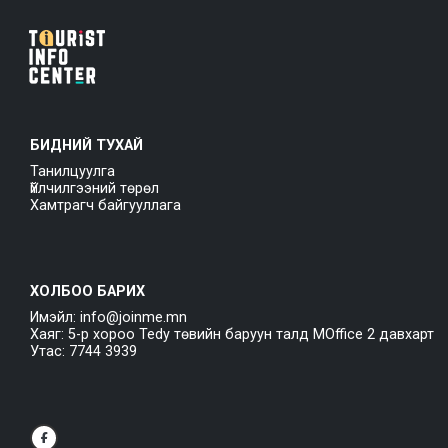
БИДНИЙ ТУХАЙ
Танилцуулга
Үйлчилгээний төрөл
Хамтрагч байгууллага
ХОЛБОО БАРИХ
Имэйл: info@joinme.mn
Хаяг: 5-р хороо Tedy төвийн баруун талд MOffice 2 давхарт
Утас: 7744 3939