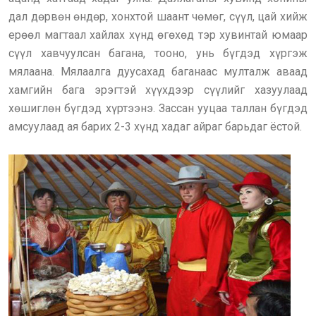
дал дөрвөн өндөр, хонхтой шаант чөмөг, сүүл, цай хийж
ерөөл магтаал хайлах хүнд өгөхөд тэр хувинтай юмаар
сүүл хавчуулсан багана, тооно, унь бүгдэд хүргэж
мялаана. Мялаалга дуусахад баганаас мулталж аваад
хамгийн бага эрэгтэй хүүхдээр сүүлийг хазуулаад
хөшиглөн бүгдэд хүртээнэ. Зассан ууцаа таллан бүгдэд
амсуулаад ая барих 2-3 хүнд хадаг айраг барьдаг ёстой.