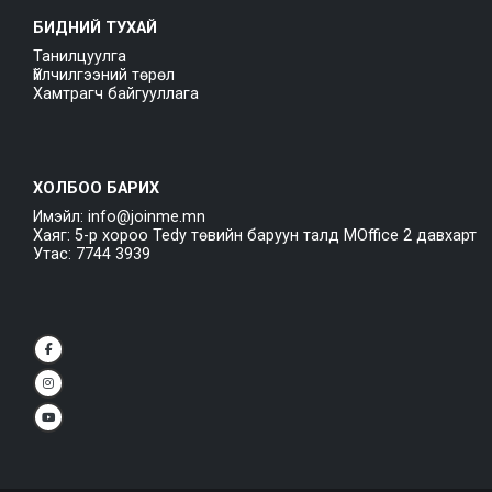
БИДНИЙ ТУХАЙ
Танилцуулга
Үйлчилгээний төрөл
Хамтрагч байгууллага
ХОЛБОО БАРИХ
Имэйл: info@joinme.mn
Хаяг: 5-р хороо Tedy төвийн баруун талд MOffice 2 давхарт
Утас: 7744 3939