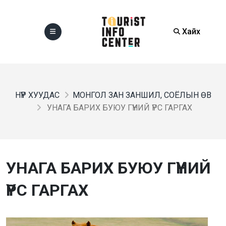
Хайх
НҮҮР ХУУДАС
МОНГОЛ ЗАН ЗАНШИЛ, СОЁЛЫН ӨВ
УНАГА БАРИХ БУЮУ ГҮҮНИЙ ҮРС ГАРГАХ
УНАГА БАРИХ БУЮУ ГҮҮНИЙ
ҮРС ГАРГАХ