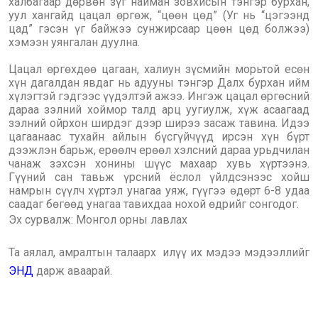
халбагаар дөрвөн зүг найман зовхисын тэнгэр бурхан,
уул хангайд цацал өргөж, “цөөн цөд” (Уг нь “цэгээнд
цад” гэсэн үг байжээ сунжирсаар цөөн цөд болжээ)
хэмээн уянгалан дуулна.
Цацал өргөхдөө цагаан, халиун зүсмийн морьтой есөн
хүн дагалдан явдаг нь адууны тэнгэр Далх бурхан ийм
хүлэгтэй гэдгээс үүдэлтэй ажээ. Ингэж цацал өргөсний
дараа зэлний хоймор талд арц уугиулж, хүж асаагаад
зэлний ойрхон ширдэг дээр ширээ засаж тавина. Идээ
цагаанаас тухайн айлын бүсгүйчүүд ирсэн хүн бүрт
дээжлэн барьж, ерөөлч ерөөл хэлсний дараа урьдчилан
чанаж зэхсэн хонины шүүс махаар хувь хүртээнэ.
Гүүний сан тавьж үрсний ёслол үйлдсэнээс хойш
намрын сүүлч хүртэл унагаа уяж, гүүгээ өдөрт 6-8 удаа
саадаг бөгөөд унагаа тавихдаа нохой өдрийг сонгодог.
Эх сурвалж: Монгол орны лавлах
Та аялал, амралтын талаарх илүү их мэдээ мэдээллийг
ЭНД
дарж аваарай.