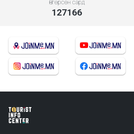
Өнгөрсөн сард
136249