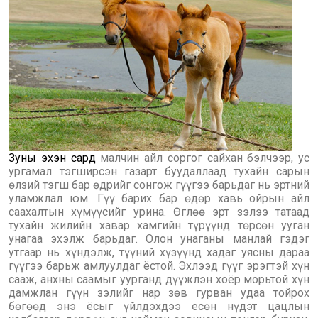
Зуны эхэн сард
малчин айл соргог сайхан бэлчээр, ус
ургамал тэгширсэн газарт буудаллаад тухайн сарын
өлзий тэгш бар өдрийг сонгож гүүгээ барьдаг нь эртний
уламжлал юм. Гүү барих бар өдөр хавь ойрын айл
саахалтын хүмүүсийг урина. Өглөө эрт зэлээ татаад
тухайн жилийн хавар хамгийн түрүүнд төрсөн ууган
унагаа эхэлж барьдаг. Олон унаганы манлай гэдэг
утгаар нь хүндэлж, түүний хүзүүнд хадаг уясны дараа
гүүгээ барьж амлуулдаг ёстой. Эхлээд гүүг эрэгтэй хүн
сааж, анхны саамыг уурганд дүүжлэн хоёр морьтой хүн
дамжлан гүүн зэлийг нар зөв гурван удаа тойрох
бөгөөд энэ ёсыг үйлдэхдээ есөн нүдэт цацлын