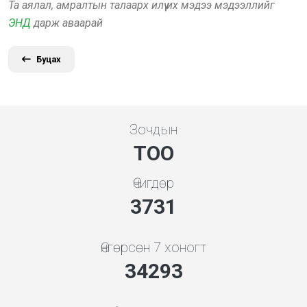
Та аялал, амралтын талаарх илүү их мэдээ мэдээллийг
ЭНД
дарж аваарай
Буцах
Зочдын
ТОО
Өчигдөр
3998
Өнгөрсөн 7 хоногт
36743