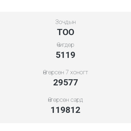
Зочдын
ТОО
Өчигдөр
5119
Өнгөрсөн 7 хоногт
31852
Өнгөрсөн сард
129029