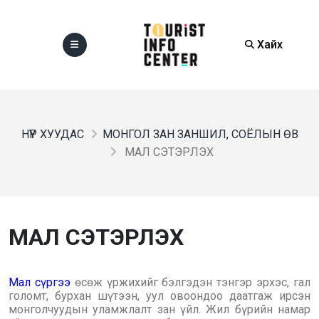
Хайх
НҮҮР ХУУДАС
МОНГОЛ ЗАН ЗАНШИЛ, СОЁЛЫН ӨВ
МАЛ СЭТЭРЛЭХ
МАЛ СЭТЭРЛЭХ
Мал сүргээ
өсөж үржихийг бэлгэдэн тэнгэр эрхэс, гал
голомт, бурхан шүтээн, уул овоондоо даатгаж ирсэн
монголчуудын уламжлалт зан үйл. Жил бүрийн намар