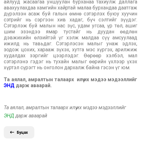
айлууд жасаагаа уншуулан бурханаа тахиулж даллага
авахуулахдаа хамгийн хайртай малаа бурхандаа даатгаж
дүрэлзэн асаж буй галын өмнө сэтэрлэх буюу хуучин
сэтрийг нь сэргээн хив хадаг, бүч сэлтийг зүүдэг.
Сэтэрлэж буй малын нас зүс, удам угсаа, үр төл, ашиг
шим эзэндээ ямар тустайг нь дуудан өөдлөн
дэвжихийн өлзийтэй үг хэлж малдаа сүү амсуулаад
ижилд нь тавьдаг. Сэтэрлэсэн малыг унаж эдлэх,
зодож цохих, харааж зүхэх, хутга мэс хүргэх, арилжиж
худалдах зэргийг цээрлэдэг. Өөрөөр хэлбэл, мал
сэтэрлэнэ гэдэг нь тухайн малыг өөрийн үхлээр үхэх
хүртэл сүрэгт нь онголон дархалж байна гэсэн үг юм.
Та аялал, амралтын талаарх илүү их мэдээ мэдээллийг
ЭНД
дарж аваарай.
Та аялал, амралтын талаарх илүү их мэдээ мэдээллийг
ЭНД
дарж аваарай
Буцах