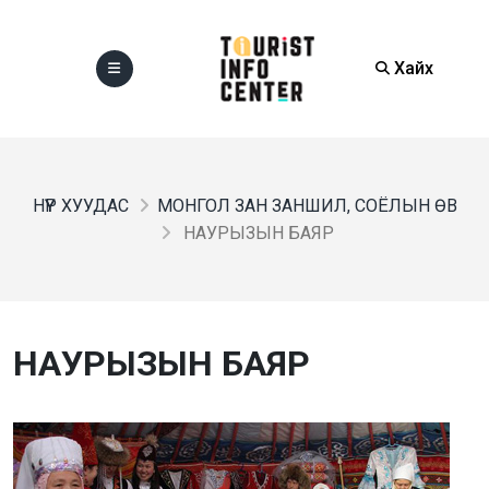
Хайх
НҮҮР ХУУДАС
МОНГОЛ ЗАН ЗАНШИЛ, СОЁЛЫН ӨВ
НАУРЫЗЫН БАЯР
НАУРЫЗЫН БАЯР