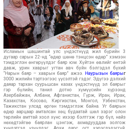
Исламын шашинтай улс үндэстнүүд жил бүрийн 3
дугаар сарын 22-нд “өдөр шөнө тэнцсэн өдөр” хэмээн
тэмдэглэн өнгөрүүлдэг баяр юм. Хүйтэн өвлийг өнтэй
давж, урин хаврыг угтан авч буйн бэлгэдэл бүхий
“Нарын баяр – хаврын баяр” ажээ.
Наурызын баяры
г
3000 жилийн тэртээгээс үүсэлтэй гэдэг. Эдүгээ дэлхий
даяар тархан суурьшсан казах үндэстнүүд эл баярыг
гэр бүлийн, танил дотно хүмүүсийн хүрээнд
Азербайжан, Албани, Афганистан, Гүрж, Иран, Ирак,
Казахстан, Косово, Киргизстан, Монгол, Узбекстан,
Тажикстан улсад өргөн тэмдэглэж байна. Уг баярын
өдөр аарцаар амталсан хөц будаатай шөл зэрэг олон
төрлийн амттай хоол хүнс ихээр бэлтгэж гэр бүл, найз
нөхөдтэйгөө баярлан цэнгэж, ахмадууддаа золгож
хүндэтгэл үзүүлдэг. Архи дарс огт хэрэглэдэггүй.