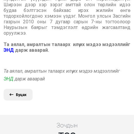
Ширээн дээр хэр зэрэг амттай олон төрлийн идээ
будаа бэлтгэсэн байхаас ирэх жилийн өнгө
тодорхойлогдоно хэмээн үздэг. Монгол улсын Засгийн
газрын 2010 оны 7 дугаар сарын 7-ны тогтоолоор
Наурызын баярыг тэмдэглэлт өдрийн жагсаалтанд
оруулжээ.
Та аялал, амралтын талаарх илүү их мэдээ мэдээллийг
ЭНД
дарж аваарай.
Та аялал, амралтын талаарх илүү их мэдээ мэдээллийг
ЭНД
дарж аваарай
Буцах
Зочдын