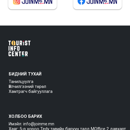
БИДНИЙ ТУХАЙ
Танилцуулга
Үйлчилгээний төрөл
Хамтрагч байгууллага
ХОЛБОО БАРИХ
Имэйл: info@joinme.mn
Хаяг: 5-р хороо Tedy төвийн баруун талд MOffice 2 давхарт