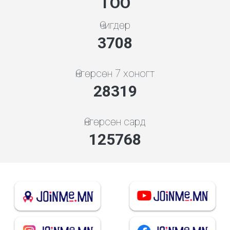
ТОО
Өчигдөр
3994
Өнгөрсөн 7 хоногт
30498
Өнгөрсөн сард
135443