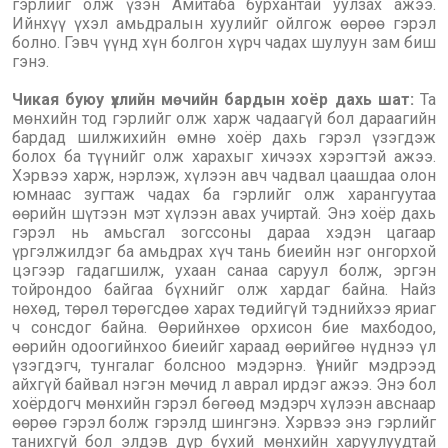
гэрлийг олж үзэн Амитаба бурхантай уулзах ажээ.
Ийнхүү үхэл амьдралын хуулийг ойлгож өөрөө гэрэл
болно. Гэвч үүнд хүн болгон хүрч чадах шулуун зам биш
гэнэ.
Чикая буюу үхлийн мөчийн бардын хоёр дахь шат:
Та
мөнхийн тод гэрлийг олж харж чадаагүй бол дараагийн
бардад шилжихийн өмнө хоёр дахь гэрэл үзэгдэж
болох ба түүнийг олж харахыг хичээх хэрэгтэй ажээ.
Хэрвээ харж, нэрлэж, хүлээн авч чадвал цаашдаа олон
юмнаас зугтаж чадах ба гэрлийг олж харангуутаа
өөрийн шүтээн мэт хүлээн авах учиртай. Энэ хоёр дахь
гэрэл нь амьсгал зогссоны дараа хэдэн цагаар
үргэлжилдэг ба амьдрах хүч тань биеийн нэг онгорхой
цэгээр гадагшилж, ухаан санаа саруул болж, эргэн
тойрондоо байгаа бүхнийг олж хардаг байна. Найз
нөхөд, төрөл төрөгсдөө харах төдийгүй тэднийхээ яриаг
ч сонсдог байна. Өөрийнхөө орхисон бие махбодоо,
өөрийн одоогийнхоо биеийг хараад өөрийгөө нүднээ үл
үзэгдэгч, тунгалаг болсноо мэдэрнэ. Үүнийг мэдрээд
айхгүй байвал нэгэн мөчид л аврал ирдэг ажээ. Энэ бол
хоёрдогч мөнхийн гэрэл бөгөөд мэдэрч хүлээн авснаар
өөрөө гэрэл болж гэрэлд шингэнэ. Хэрвээ энэ гэрлийг
танихгүй бол элдэв дүр бүхий мөнхийн харуулуудтай