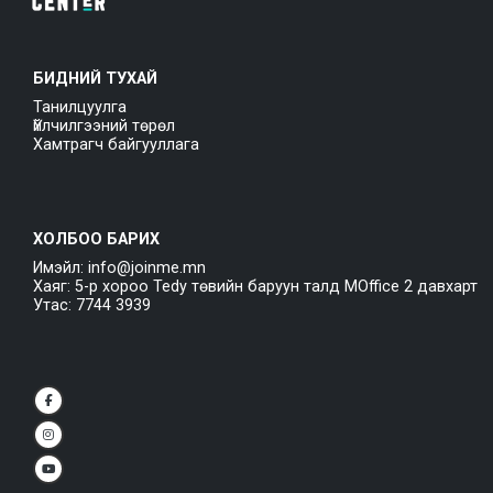
БИДНИЙ ТУХАЙ
Танилцуулга
Үйлчилгээний төрөл
Хамтрагч байгууллага
ХОЛБОО БАРИХ
Имэйл: info@joinme.mn
Хаяг: 5-р хороо Tedy төвийн баруун талд MOffice 2 давхарт
Утас: 7744 3939