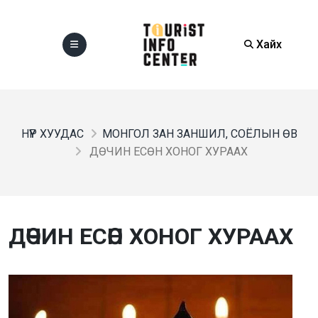
Хайх
НҮҮР ХУУДАС
МОНГОЛ ЗАН ЗАНШИЛ, СОЁЛЫН ӨВ
ДӨЧИН ЕСӨН ХОНОГ ХУРААХ
ДӨЧИН ЕСӨН ХОНОГ ХУРААХ