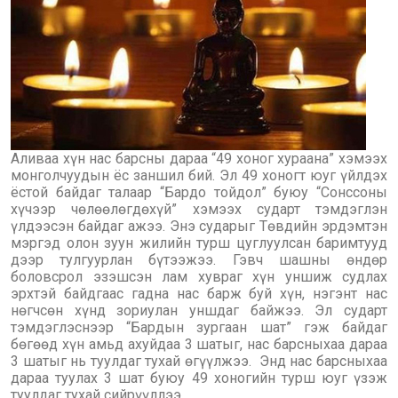
Аливаа хүн нас барсны дараа “49 хоног хураана” хэмээх
монголчуудын ёс заншил бий. Эл 49 хоногт юуг үйлдэх
ёстой байдаг талаар “Бардо тойдол” буюу “Сонссоны
хүчээр чөлөөлөгдөхүй” хэмээх сударт тэмдэглэн
үлдээсэн байдаг ажээ. Энэ сударыг Төвдийн эрдэмтэн
мэргэд олон зуун жилийн турш цуглуулсан баримтууд
дээр тулгуурлан бүтээжээ. Гэвч шашны өндөр
боловсрол эзэшсэн лам хувраг хүн уншиж судлах
эрхтэй байдгаас гадна нас барж буй хүн, нэгэнт нас
нөгчсөн хүнд зориулан уншдаг байжээ. Эл сударт
тэмдэглэснээр “Бардын зургаан шат” гэж байдаг
бөгөөд хүн амьд ахуйдаа 3 шатыг, нас барсныхаа дараа
3 шатыг нь туулдаг тухай өгүүлжээ. Энд нас барсныхаа
дараа туулах 3 шат буюу 49 хоногийн турш юуг үзэж
туулдаг тухай сийрүүллээ.