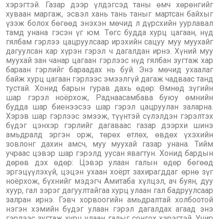
хэрэгтэй. Газар дээр үлдэгсэд таны өмч хөрөнгийг
хуваан маргаж, эсвэл хань тань таныг мартсан байхыг
үзэж болох бөгөөд энэхэн мөчид л дүрсхийн уурлавал
тамд унана гэсэн үг юм. Төгс будда хурц цагаан, нүд
гялбам гэрлээ цацруулсаар ирэхийн сацуу муу муухайг
дагуулсан хар хүрэн гэрэл ч дагалдан ирнэ. Хүний муу
муухай зан чанар цагаан гэрлээс нүд гялбан зугтаж хар
бараан гэрлийг бараадах нь буй. Энэ мөчид ухаалаг
байж хурц цагаан гэрлээс эмээлгүй дагаж чадваас танд
тустай. Хонид барын гурав дахь өдөр: Өмнөд зүгийн
шар гэрэл ноёрхож, Раднаасамбава буюу өмнийн
будда шар биенээсээ шар гэрэл цацруулан заларна.
Хэрэв шар гэрлээс эмээж, түүнтэй сүлэлдэн гэрэлтэх
бүдэг цэнхэр гэрлийг дагаваас газар дээрхи шинэ
амьдралд эргэн орж, төрөх өтлөх, өвдөх үхэхийн
зовлонг дахин амсч, муу муухай газар унана. Тийм
учраас цэвэр шар гэрэлд уусан явагтун. Хонид бардын
дөрөв дэх өдөр: Цэвэр улаан галын өдөр бөгөөд
эргэцүүлэхүй, цэцэн ухаан хоёрт захирагддаг өрнө зүг
ноёрхож, бүхнийг мэдэгч Амитаба хүлцэл, ач буян, дуу
хуур, гал зэрэг дагуултайгаа хурц улаан гал бадруулсаар
залран ирнэ. Гэвч хорвоогийн амьдралтай холбоотой
нэгэн хэмийн бүдэг улаан гэрэл дагалдах агаад энэ
гэрлээс зугтаж хурц улаан галыг сонгох хэрэгтэй. Учир