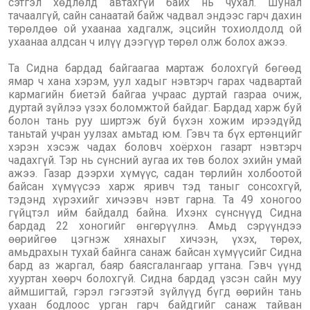
сэтгэл хөдлөлд автахгүй байх нь чухал. Шунал
тачаалгүй, сайн санаатай байж чадвал эндээс гарч дахин
төрөлдөө ой ухаанаа хадгалж, эцсийн тохиолдолд ой
ухаанаа алдсан ч илүү дээгүүр төрөл олж болох ажээ.
Та Сидна бардад байгаагаа мартаж болохгүй бөгөөд
ямар ч хана хэрэм, уул хадыг нэвтэрч гарах чадвартай
кармагийн биетэй байгаа учраас дуртай газраа очиж,
дуртай зүйлээ үзэх боломжтой байдаг. Бардад харж буй
болон тань руу ширтэж буй бүхэн хожим ирээдүйд
таньтай учран уулзах амьтад юм. Гэвч та бүх ертөнцийг
хэрэн хэсэж чадах боловч хоёрхон газарт нэвтэрч
чадахгүй. Тэр нь сүнсний аугаа их төв болох эхийн умай
ажээ. Газар дээрхи хүмүүс, садан төрлийн холбоотой
байсан хүмүүсээ харж яривч тэд таныг сонсохгүй,
тэдэнд хүрэхийг хичээвч нэвт гарна. Та 49 хоногоо
гүйцтэл ийм байдалд байна. Ихэнх сүнснүүд Сидна
бардад 22 хоногийг өнгөрүүлнэ. Амьд сэрүүндээ
өөрийгөө цэгнэж хянахыг хичээн, үхэх, төрөх,
амьдрахын тухай байнга санаж байсан хүмүүсийг Сидна
бард аз жаргал, баяр баясгалангаар угтана. Гэвч үүнд
хууртан хөөрч болохгүй. Сидна бардад үзсэн сайн муу
аймшигтай, гэрэл гэгээтэй зүйлүүд бүгд өөрийн тань
ухаан бодлоос урган гарч байдгийг санаж тайван