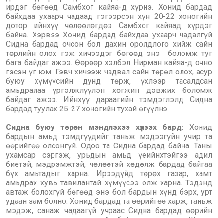
ирдэг бөгөөд Самбхог кайяа-д хүрнэ. Хонид бардад
байхдаа ухаарч чадаад гэгээрсэн хүн 20-22 хоногийн
дотор ийнхүү чөлөөлөгдөэ Самбхог кайяад хүрдэг
байна. Хэрвээ Хонид бардад байхдаа ухаарч чадалгүй
Сидна бардад очсон бол дахин оролдлого хийж сайн
төрлийн олох гэж хичээдэг бөгөөд энэ боломж туг
бага байдаг ажээ. Өөрөөр хэлбэл Нирман кайяа-д очно
гэсэн үг юм. Гэвч хичээж чадвал сайн төрөл олох, асур
буюу хүмүүсийн дунд төрж, үхлээр тасалдсан
амьдралаа үргэлжлүүлэн хөгжин дэвжих боломж
байдаг ажээ. Ийнхүү дараагийн тэмдэглэлд Сидна
бардад туулах 25-27 хоногийн тухай өгүүлнэ.
Сидна буюу төрөн мэндлэхээ хүлээх бард:
Хонид
бардын амьд тэмдгүүдийг таньж мэдээгүйн учир та
өөрийгөө олсонгүй. Одоо та Сидна бардад байна. Таны
ухамсар сэргэж, урьдын амьд үеийнхтэйгээ адил
биетэй, мэдрэмжтэй, чөлөөтэй хөдөлж бардад байгаа
бүх амьтадыг харна. Ирээдүйд төрөх газар, хамт
амьдрах хувь тавилантай хүмүүсээ олж харна. Тэдэнд
автаж болохгүй бөгөөд энэ бол бардын хүнд бэрх, урт
удаан зам болно. Хонид бардад та өөрийгөө харж, таньж
мэдэж, санаж чадаагүй учраас Сидна бардад өөрийн