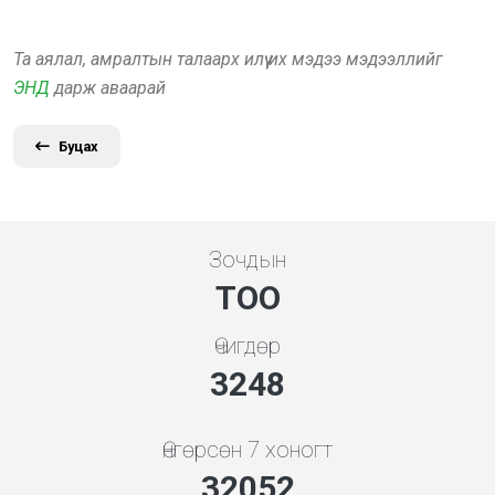
Та аялал, амралтын талаарх илүү их мэдээ мэдээллийг
ЭНД
дарж аваарай
Буцах
Зочдын
ТОО
Өчигдөр
3480
Өнгөрсөн 7 хоногт
34341