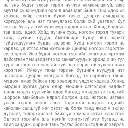
нь энэ бүдэг улаан гэрэл нүглээ наманчлаагүй, заяа
муутай сүнснүүдийн оронд аваачдаг байна. Энэ өдөр өс
хонзон, хайр сэтгэл буюу газар дээрхи амьдралд
хоргодсон аль нэг тэмүүллээс болж хий үзэгдэл, буг
чөтгөр буюу азгүй сүнснүүд төрдөг ажээ. Хонид бардын
тав дахь өдөр: Хойд зүгийн хурц ногоон гэрэл туяарч,
хойд зүгийн будда Амогасиди буюу чин зоригт
гүйцэлдүүлэгч будда заларна. Хурц ногоон гэрэл нь
хардах, үл итгэх атаа жөтөөний цайвар ногоон гэрэлтэй
сүлэлдэнэ. Энэ бүдэг ногоон гэрлийг сонговол үргэлж
дайсагнан тэмцэлдэгч хар санаатнуудын оронд очих тул
хурц ногоон гэрлээс айлгүйгээр зоригтой хүлээн авах
хэрэгтэй. Ийнхүү таны гэрлэн бүтцийн нууцууд нэг
нэгээрээ цувран үзэгдсэн бөгөөд та өөрийгөө танин
мэдэж, ямар байсан тэр хэвээрээ үлдэж чадлаа. Хонид
бардын зургаа дахь өдөр: Өөрийн сэтгэлийн чадлыг
танин мэдэх сүүлчийн өдөр бөгөөд эл өдөр ус, гал, хий,
шороон махбодын илрэл болсон шар, ногоон, цагаан,
улаан гэрэл зэрэг асна. Тэдэнтэй нэгдэж тэднийг
хайрлан салшгүй нэг хэсэг нь болж танд ямар ч эхлэл
дүгнэлт, тодорхойлолт байхгүй хэмээн итгэх хэрэгтэй.
Эдгээр гэрлийн аль нэгийг сонгохгүйгээр бүгдэд нь
адил хандаж, өөрийн тань тусгал болсон тэднийг хайрла.