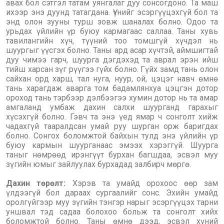
авах бол сэтгэл татам уянгалаг дуу сонсогдоно. Та маш
ихээр энэ дуунд татагдана. Үүнийг эсэргүүцэхгүй бол та
энд олон зууны турш зовж шаналах болно. Одоо та
урьдах үйлийн үр буюу кармагаас саллаа. Таны хувь
тавилангийн хүч, түүний тоо томшгүй хүчдэл нь
шуургыг үүсгэх болно. Таны ард асар хүчтэй, аймшигтай
дуу чимээ гарч, шуурга дэгдэхэд та аврал эрэн ийш
тийш харсан зүг рүүгээ гүйх болно. Гүйх замд тань олон
сайхан орд харш, тал нуга, нуур, ой, цэцэг навч өмнө
тань харагдаж аварга том бадамлянхуа цэцгэн дотор
ороход тань тэрбээр дэлбээгээ хумин дотор нь та амар
амгаланд умбаж дахин салхи шуурганд гарахыг
хүсэхгүй болно. Гэвч та энэ үед ямар ч сонголт хийж
чадахгүй тааралдсан умай руу шурган орж баригдах
болно. Сонгох боломжтой байхын тулд энэ үйлийн үр
буюу кармын шуурганаас эмээх хэрэггүй. Шуурга
таныг нөмрөөд ирэнгүүт бурхан багшдаа, эсвэл муу
зүгийн юмыг зайлуулах бурхадад залбирч мөргө.
Дахин төрөлт:
Хэрэв та умайд орохоос өөр зам
үлдээгүй бол дараах сургаалийг сонс. Эхийн умайд
оролгүйгээр муу зүгийн тэнгэр нарыг эсэргүүцэх тарни
уншвал тэд садаа болохоо больж та сонголт хийх
боломжтой болно. Таны өмнө дээд, эсвэл хүний