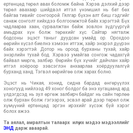
ертөнцөд төрөл авах боломж байна. Хэрэв дэлхий дээр
төрөл авахаар шийдвэл итгэл үнэмшил нь бат бөх
байгаа тивийг сонгоорой. Гялгар бүхэн алт биш гэдгийг
санаж сонголт хийхдээ болгоомжтой байх хэрэгтэй. Бүх
чадлаараа хаан, сурвалжтан байж зовлон зүдгүүргүй
амьдрах хүн болж төрөхийг хүс. Сайтар нягталж
бодсоны эцэст таныг дуудсан умайд ор. Орохдоо
өөрийн хүсэл биелнэ хэмээн итгэж, хайр энэрэл дүүрэн
байх хэрэгтэй. Дотор нь ороод бурханы тухай, хайр
энэрлийн тухай бод. Хэрвээ умайгаа сонгож чадахгүй
байвал мөргө, залбир. Өөрийн бүх хүчийг дайчлан хайр
итгэл хоёроор зэвсэглэн анхаарлаа хоёрдуулалгүй
бурханд ханд. Тэгвэл өөрийгөө олж харах болно.
Эцэст нь Чикая, хонид, сидна бардад өнгөрүүлэх
хоногууд нийлээд 49 хоног болдог ба энэ хугацаанд ард
үлдэгдсэд нь зул өргөж залбирч байдаг нь сайн төрлөө
олж бурхан болж гэгээрэх, эсвэл арай дээр төрөл олж
хүмүүний ертөнцөд эргэн ирэхийг хүсэж буй хэрэг
болох ажээ.
Та аялал, амралтын талаарх илүү их мэдээ мэдээллийг
ЭНД
дарж аваарай.