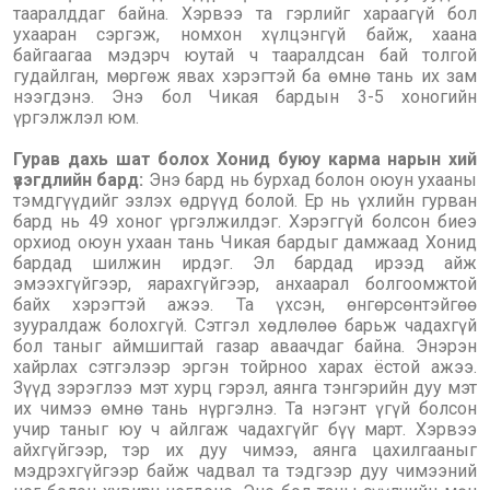
тааралддаг байна. Хэрвээ та гэрлийг хараагүй бол
ухааран сэргэж, номхон хүлцэнгүй байж, хаана
байгаагаа мэдэрч юутай ч тааралдсан бай толгой
гудайлган, мөргөж явах хэрэгтэй ба өмнө тань их зам
нээгдэнэ. Энэ бол Чикая бардын 3-5 хоногийн
үргэлжлэл юм.
Гурав дахь шат болох Хонид буюу карма нарын хий
үзэгдлийн бард:
Энэ бард нь бурхад болон оюун ухааны
тэмдгүүдийг эзлэх өдрүүд болой. Ер нь үхлийн гурван
бард нь 49 хоног үргэлжилдэг. Хэрэггүй болсон биеэ
орхиод оюун ухаан тань Чикая бардыг дамжаад Хонид
бардад шилжин ирдэг. Эл бардад ирээд айж
эмээхгүйгээр, яарахгүйгээр, анхаарал болгоомжтой
байх хэрэгтэй ажээ. Та үхсэн, өнгөрсөнтэйгөө
зууралдаж болохгүй. Сэтгэл хөдлөлөө барьж чадахгүй
бол таныг аймшигтай газар аваачдаг байна. Энэрэн
хайрлах сэтгэлээр эргэн тойрноо харах ёстой ажээ.
Зүүд зэрэглээ мэт хурц гэрэл, аянга тэнгэрийн дуу мэт
их чимээ өмнө тань нүргэлнэ. Та нэгэнт үгүй болсон
учир таныг юу ч айлгаж чадахгүйг бүү март. Хэрвээ
айхгүйгээр, тэр их дуу чимээ, аянга цахилгааныг
мэдрэхгүйгээр байж чадвал та тэдгээр дуу чимээний