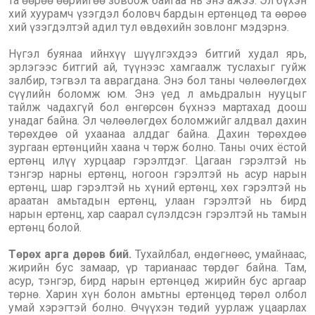
та өөрөө өөрийгөө зовоож байгаа нь энэ ажээ. Эл бүхэн
хий хуурамч үзэгдэл боловч бардын ертөнцөд та өөрөө
хий үзэгдэлтэй адил тул өвдөхийн зовлонг мэдэрнэ.
Нүгэл буянаа ийнхүү шүүлгэхдээ битгий худал ярь,
эрлэгээс битгий ай, түүнээс хамгаалж туслахыг гуйж
залбир, тэгвэл та аврагдана. Энэ бол таны чөлөөлөгдөх
сүүлийн боломж юм. Энэ үед л амьдралын нууцыг
тайлж чадахгүй бол өнгөрсөн бүхнээ мартахад доош
унадаг байна. Эл чөлөөлөгдөх боломжийг алдвал дахин
төрөхдөө ой ухаанаа алддаг байна. Дахин төрөхдөө
зургаан ертөнцийн хаана ч төрж болно. Таны очих ёстой
ертөнц илүү хурцаар гэрэлтдэг. Цагаан гэрэлтэй нь
тэнгэр нарны ертөнц, ногоон гэрэлтэй нь асур нарын
ертөнц, шар гэрэлтэй нь хүний ертөнц, хөх гэрэлтэй нь
араатан амьтадын ертөнц, улаан гэрэлтэй нь бирд
нарын ертөнц, хар саарал сүлэлдсэн гэрэлтэй нь тамын
ертөнц болой.
Төрөх арга дөрөв бий.
Тухайлбал, өндөгнөөс, умайнаас,
жирийн бус замаар, үр тарианаас төрдөг байна. Там,
асур, тэнгэр, бирд нарын ертөнцөд жирийн бус аргаар
төрнө. Харин хүн болон амьтны ертөнцөд төрөл олбол
умай хэрэгтэй болно. Өчүүхэн төдий уурлаж уцаарлах