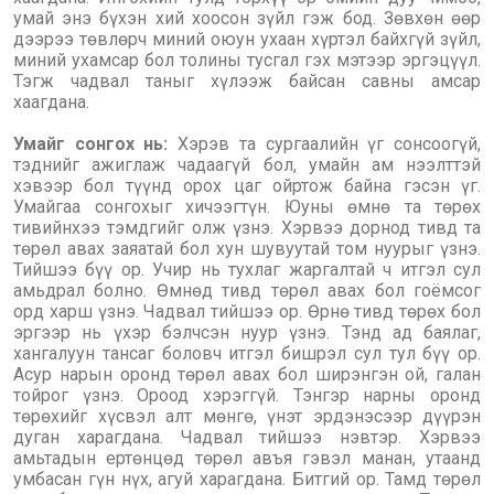
умай энэ бүхэн хий хоосон зүйл гэж бод. Зөвхөн өөр
дээрээ төвлөрч миний оюун ухаан хүртэл байхгүй зүйл,
миний ухамсар бол толины тусгал гэх мэтээр эргэцүүл.
Тэгж чадвал таныг хүлээж байсан савны амсар
хаагдана.
Умайг сонгох нь:
Хэрэв та сургаалийн үг сонсоогүй,
тэднийг ажиглаж чадаагүй бол, умайн ам нээлттэй
хэвээр бол түүнд орох цаг ойртож байна гэсэн үг.
Умайгаа сонгохыг хичээгтүн. Юуны өмнө та төрөх
тивийнхээ тэмдгийг олж үзнэ. Хэрвээ дорнод тивд та
төрөл авах заяатай бол хун шувуутай том нуурыг үзнэ.
Тийшээ бүү ор. Учир нь тухлаг жаргалтай ч итгэл сул
амьдрал болно. Өмнөд тивд төрөл авах бол гоёмсог
орд харш үзнэ. Чадвал тийшээ ор. Өрнө тивд төрөх бол
эргээр нь үхэр бэлчсэн нуур үзнэ. Тэнд ад баялаг,
хангалуун тансаг боловч итгэл бишрэл сул тул бүү ор.
Асур нарын оронд төрөл авах бол ширэнгэн ой, галан
тойрог үзнэ. Ороод хэрэггүй. Тэнгэр нарны оронд
төрөхийг хүсвэл алт мөнгө, үнэт эрдэнэсээр дүүрэн
дуган харагдана. Чадвал тийшээ нэвтэр. Хэрвээ
амьтадын ертөнцөд төрөл авъя гэвэл манан, утаанд
умбасан гүн нүх, агуй харагдана. Битгий ор. Тамд төрөл