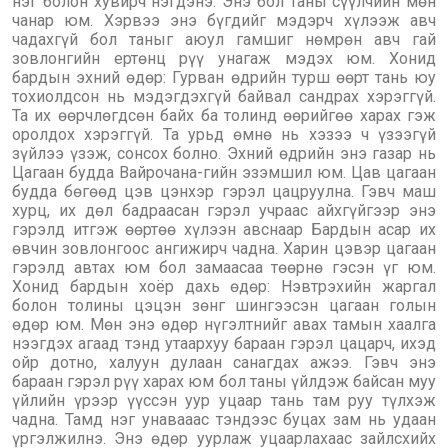
нэг болон хувирч нэгдэнэ. Энэ бол таны сүүлчийн мөн
чанар юм. Хэрвээ энэ бүгдийг мэдэрч хүлээж авч
чадахгүй бол таныг аюул гамшиг нөмрөн авч гай
зовлонгийн ертөнц рүү унагаж мэдэх юм. Хонид
бардын эхний өдөр: Гурван өдрийн турш өөрт тань юу
тохиолдсон нь мэдэгдэхгүй байвал сандрах хэрэггүй.
Та их өөрчлөгдсөн байх ба толинд өөрийгөө харах гэж
оролдох хэрэггүй. Та урьд өмнө нь хэзээ ч үзээгүй
зүйлээ үзэж, сонсох болно. Эхний өдрийн энэ газар нь
Цагаан будда Вайрочана-гийн эзэмшил юм. Цав цагаан
будда бөгөөд цэв цэнхэр гэрэл цацруулна. Гэвч маш
хурц, их дөл бадраасан гэрэл учраас айхгүйгээр энэ
гэрэлд итгэж өөртөө хүлээн авснаар Бардын асар их
өвчин зовлонгоос ангижирч чадна. Харин цэвэр цагаан
гэрэлд автах юм бол замаасаа төөрнө гэсэн үг юм.
Хонид бардын хоёр дахь өдөр: Нэвтрэхийн жаргал
болон толины цэцэн зөнг шингээсэн цагаан голын
өдөр юм. Мөн энэ өдөр нүгэлтнийг авах тамын хаалга
нээгдэх агаад тэнд утаархуу бараан гэрэл цацарч, ихэд
ойр дотно, халуун дулаан санагдах ажээ. Гэвч энэ
бараан гэрэл рүү харах юм бол таны үйлдэж байсан муу
үйлийн үрээр үүссэн уур уцаар тань там руу түлхэж
чадна. Тамд нэг унавааас тэндээс буцах зам нь удаан
үргэлжилнэ. Энэ өдөр уурлаж уцаарлахаас зайлсхийх