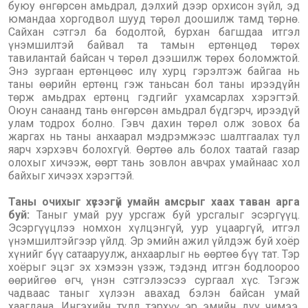
буюу өнгөрсөн амьдрал, дэлхий дээр орхисон зүйл, эд
юмандаа хоргодвол шууд төрөл доошилж тамд төрнө.
Сайхан сэтгэл ба бодолтой, бурхан багшдаа итгэл
үнэмшилтэй байвал та тамын ертөнцөд төрөх
тавилантай байсан ч төрөл дээшилж төрөх боломжтой.
Энэ зургаан ертөнцөөс илү хурц гэрэлтэж байгаа нь
таны өөрийн ертөнц гэж таньсан бол таны ирээдүйн
төрж амьдрах ертөнц гэдгийг ухамсарлах хэрэгтэй.
Оюун санаанд тань өнгөрсөн амьдрал бүдгэрч, ирээдүй
улам тодрох болно. Гэвч дахин төрөл олж зовох ба
жаргах нь таны анхаарал мэдрэмжээс шалтгаалах тул
яарч хэрхэвч болохгүй. Өөртөө аль болох таатай газар
олохыг хичээж, өөрт тань зовлон авчрах умайнаас хол
байхыг хичээх хэрэгтэй.
Таны очихыг хүсээгүй умайн амсрыг хаах таван арга
буй:
Таныг умай руу урсгаж буй урсгалыг эсэргүүц.
Эсэргүүцлээ номхон хүлцэнгүй, уур уцааргүй, итгэл
үнэмшилтэйгээр үйлд. Эр эмийн ажил үйлдэж буй хоёр
хүнийг бүү сатааруулж, анхаарлыг нь өөртөө бүү тат. Тэр
хоёрыг эцэг эх хэмээн үзэж, тэдэнд итгэн бодлоороо
өөрийгөө өгч, үнэн сэтгэлээсээ сургаал хүс. Тэгэж
чадваас таныг хүлээн авахад бэлэн байсан умай
хаагдана. Ингэхийн тулд тэрхүү эр эмийн дуу чимээ,