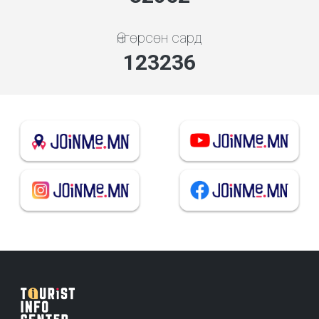
Өнгөрсөн сард
132039