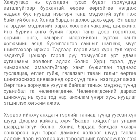
Хажуугаар нь сүлэлдэн тусах бүдэг гэрлүүдэд
авталгүйгээр бурхантай, өөрөө өөртэйгөө нэгдэж
чадвал бүх нууцад нэвтэрч танд мэдэхгүй зүйл гэж
байхгүй болно. Хонид бардын долоо дахь өдөр: Эл өдөр
та эрдэм мэдлэгийг харах хоолойн чакрамд шилжинэ.
Янз бүрийн өнгө бүхий гэрэл таны дээр гэрэлтэж,
өөрийн өнгө, чанарыг илэрхийлэн сүртэй чанга
хөгжмийн аянд бүжиглэнгээ сайныг шагнаж, мууг
шийтгэхээр иржээ. Тэдгээр гэрэл асар хурц тул харж
чадахгүй цэнхэр гэрэл рүү тэмүүлбэл урт удаан
хугацааны зовлонг эдлэх болно. Хурц гэрэл, дуу
чимээнээс эмээлгүйгээр хамт бүжиглэн тэднээс
туслалцаа, өглөг гуйж, гялалзагч таван галыг өөртөө
шингээснээр диваажинд орох үүд тань нээгддэг ажээ.
Өөрт тань зориулан үзүүлж байгааг таньж мэдээд түүнд
хувилбал та чөлөөлөгдөнө. Чөлөөлөгдсөний дараах
шинжүүд нь хурц тод нар, анхилам үнэрт хүж, нууцлаг
эгшиглэх хөгжим ажээ.
Хэрвээ ийнхүү анхдагч гэрлийг таниад түүнд ууссан хүн
шууд Дхарма кайяа-д хүрч “Бардо тойдол”-ыг унших
шаардлагагүй болно. Хонид бардад байхдаа ухаарч
сэнхэрсэн хүн төрөл дамжих хэлхээг шууд таслан
дэлхий дээр ирэхдээ хүн төрөлхтнийг гэгээрүүлэх гэж