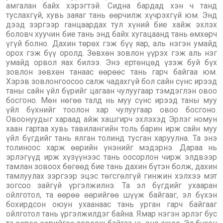
амгалан байх хэрэгтэй. Сидна бардад хэн ч танд
туслахгүй, хувь заяаг тань өөрчилж хүчрэхгүй юм. Энд
дээд зэргээр ганцаардах тул хүний бие хайж эхлэх
боловч хуучин бие тань энд байх хугацаанд тань өмхөрч
үгүй болно. Дахин төрөх гэж бүү яар, аль нэгэн умайд
орох гэж бүү оролд. Зөвхөн зовлон үүрэх гэж аль нэг
умайд орвол яах билээ. Энэ ертөнцөд үзэж буй бүх
зовлон зөвхөн танаас өөрөөс тань гарч байгаа юм.
Хэрэв зовлонгоосоо салж чадахгүй бол сайн сүнс ирээд
таны сайн үйл бүрийг цагаан чулуугаар тэмдэглэн овоо
босгоно. Мөн нөгөө талд нь муу сүнс ирээд таны муу
үйл бүхнийг тоолон хар чулуугаар овоо босгоно.
Овоонуудыг хараад айж хашгирч эхлэхэд Эрлэг номун
хаан гартаа хувь тавилангийн толь барин ирж сайн муу
үйл бүгдийг тань ялган толинд тусган харуулна. Та энэ
толиноос харж өөрийн үнэнийг мэдэрнэ. Дараа нь
эрлэгүүд ирж хүзүүнээс тань оосорлон чирж элдвээр
тамлан зовоох бөгөөд бие тань дахин бүтэн болж, дахин
тамлуулах зэргээр эцэс төгсгөлгүй гинжин хэлхээ мэт
зогсоо зайгүй үргэлжилнэ. Та эл бүгдийг ухааран
ойлготол, та өөрөө өөрийгөө шүүж байгааг, эл бүхэн
бохирдсон оюун ухаанаас тань урган гарч байгааг
ойлготол тань үргэлжилдэг байна. Ямар нэгэн эрлэг бус