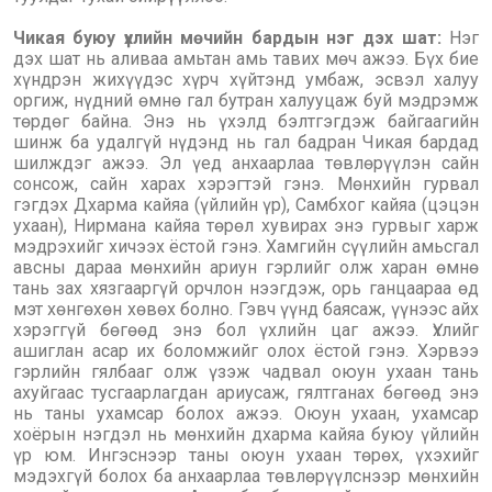
Чикая буюу үхлийн мөчийн бардын нэг дэх шат:
Нэг
дэх шат нь аливаа амьтан амь тавих мөч ажээ. Бүх бие
хүндрэн жихүүдэс хүрч хүйтэнд умбаж, эсвэл халуу
оргиж, нүдний өмнө гал бутран халууцаж буй мэдрэмж
төрдөг байна. Энэ нь үхэлд бэлтгэгдэж байгаагийн
шинж ба удалгүй нүдэнд нь гал бадран Чикая бардад
шилждэг ажээ. Эл үед анхаарлаа төвлөрүүлэн сайн
сонсож, сайн харах хэрэгтэй гэнэ. Мөнхийн гурвал
гэгдэх Дхарма кайяа (үйлийн үр), Самбхог кайяа (цэцэн
ухаан), Нирмана кайяа төрөл хувирах энэ гурвыг харж
мэдрэхийг хичээх ёстой гэнэ. Хамгийн сүүлийн амьсгал
авсны дараа мөнхийн ариун гэрлийг олж харан өмнө
тань зах хязгааргүй орчлон нээгдэж, орь ганцаараа өд
мэт хөнгөхөн хөвөх болно. Гэвч үүнд баясаж, үүнээс айх
хэрэггүй бөгөөд энэ бол үхлийн цаг ажээ. Үхлийг
ашиглан асар их боломжийг олох ёстой гэнэ. Хэрвээ
гэрлийн гялбааг олж үзэж чадвал оюун ухаан тань
ахуйгаас тусгаарлагдан ариусаж, гялтганах бөгөөд энэ
нь таны ухамсар болох ажээ. Оюун ухаан, ухамсар
хоёрын нэгдэл нь мөнхийн дхарма кайяа буюу үйлийн
үр юм. Ингэснээр таны оюун ухаан төрөх, үхэхийг
мэдэхгүй болох ба анхаарлаа төвлөрүүлснээр мөнхийн