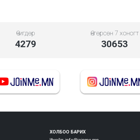
Өчигдөр
Өнгөрсөн 7 хоногт
4279
30653
ХОЛБОО БАРИХ