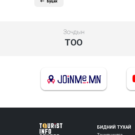
Буцах
Зочдын
ТОО
БИДНИЙ ТУХАЙ