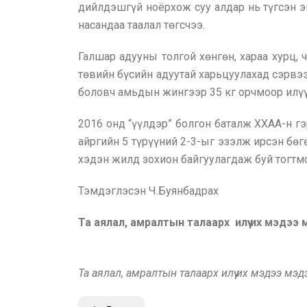
дийлдэшгүй ноёрхож суу алдар нь түгсэн э
насандаа таалал төгсчээ.
Галшар адууны толгой хөнгөн, хараа хурц,
төвийн бүсийн адуутай харьцуулахад сэрвээн
боловч амьдын жингээр 35 кг орчмоор илүү
2016 онд “үүлдэр” болгон баталж ХХАА-н гэ
айргийн 5 түрүүний 2-3-ыг эзэлж ирсэн бөг
хэдэн жилд зохион байгуулагдаж буй тогтм
Тэмдэглэсэн Ч.Буянбадрах
Та аялал, амралтын талаарх илүү их мэдээ
Та аялал, амралтын талаарх илүү их мэдээ мэ