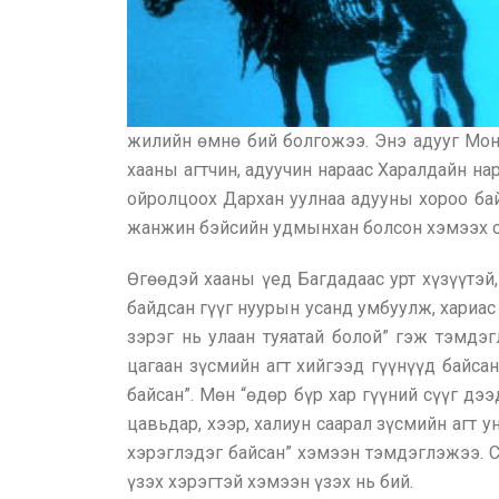
жилийн өмнө бий болгожээ. Энэ адууг Монг
хааны агтчин, адуучин нараас Харалдайн н
ойролцоох Дархан уулнаа адууны хороо ба
жанжин бэйсийн удмынхан болсон хэмээх с
Өгөөдэй хааны үед Багдадаас урт хүзүүтэй
байдсан гүүг нуурын усанд умбуулж, хариас
зэрэг нь улаан туяатай болой” гэж тэмдэ
цагаан зүсмийн агт хийгээд гүүнүүд байсан
байсан”. Мөн “өдөр бүр хар гүүний сүүг дээд
цавьдар, хээр, халиун саарал зүсмийн агт у
хэрэглэдэг байсан” хэмээн тэмдэглэжээ. 
үзэх хэрэгтэй хэмээн үзэх нь бий.