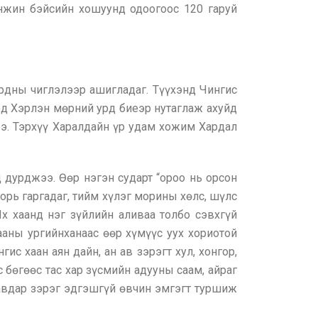
жин бэйсийн хошуунд одоогоос 120 гаруй
урдны чиглэлээр ашигладаг. Түүхэнд Чингис
эд Хэрлэн мөрний урд биеэр нутаглаж ахуйд
э. Тэрхүү Харалдайн үр удам хожим Хардал
 дурджээ. Өөр нэгэн сударт “ороо нь орсон
орь гаргадаг, тийм хүлэг морины хөлс, шүлс
х хаанд нэг зүйлийн аливаа толбо сэвхгүй
хааны ургийнханаас өөр хүмүүс уух хориотой
гис хаан аян дайн, ан ав зэрэгт хул, хонгор,
с бөгөөс тас хар зүсмийн адууны саам, айраг
авдар зэрэг эдгэшгүй өвчин эмгэгт туршиж