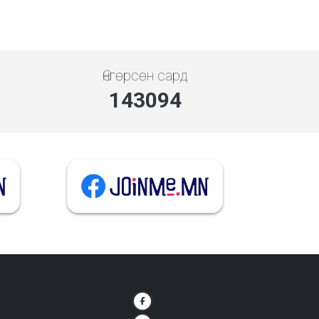
Өнгөрсөн сард
143094