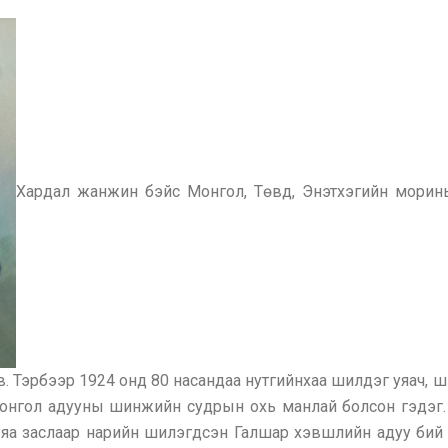
Хардал жанжин бэйс Монгол, Төвд, Энэтхэгийн морин
в. Тэрбээр 1924 онд 80 насандаа нутгийнхаа шилдэг уяач, 
онгол адууны шинжийн судрын охь манлай болсон гэдэг. 
яа заслаар нарийн шилэгдсэн Галшар хэвшлийн адуу бий 