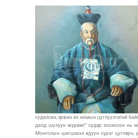
судалсан, арвин их номын цуглуулгатай бай
далд шулуун журамт” судар зохиосон нь м
Монголын шигшмэл адуун сүрэг цугларч, у