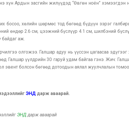
нэ хүн Ардын засгийн жилүүдэд “Өвгөн ноён” хэмээгдэн н
 чих босоо, хөлийн шөрмөс тод бөгөөд бүдүүн зэрэг галб
ий өндөр 2.6 см, цээжний бүслүүр 4.1 см, шилбэний бүслүү
 байдаг аж.
рчилгээ олгожээ. Галшар адуу нь үүссэн цагаасаа эдүгээ
өөд Галшар үүлдрийн 30 гаруй удам байгаа гэнэ. Жич: Гал
ол эвент болсон бөгөөд дотоодын аялал жуулчлалын томоо
 мэдээллийг
ЭНД
дарж аваарай.
дээллийг
ЭНД
дарж аваарай