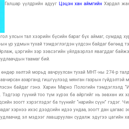
Галшар үүлдрийн адууг
Цэцэн хан аймгийн
Хардал жан
ол улсын тал хээрийн бүсийн бараг бүх аймаг, сумдад х
арын үр удмын тухай тэмдэглэгдэн үлдсэн байдаг бөгөөд т
йрлаж, цэргийн зэр зэвсэгийн үйлдвэрлэл явагддаг байжэ
удлаачдын таамаг бий.
, өндөр хөлтэй морьд авчруулсан тухай МНТ-ны 274-р талд
 авчирсан азарганд гишгүүлээд мянган газрын гүйдэлтэй м
глэсэн байдаг гэнэ. Харин Марко Пологийн тэмдэглэлд “И
. Тэдгээр гүүний тоо түм хүрэх ба айргийг нь зөвхөн их 
сийн зоогт хэрэглэдэг ба түүнийг “нарийн сүүн” гэдэг. Чин
надаг хэрнээ ихэс дээдсийн идээ ундаа, зоогт дан цагаас э
Судлаачид эл мэдээг лавшруулан судалж эдүгээ цагийн х