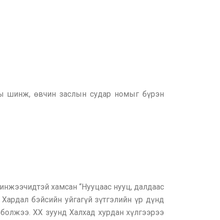
ы шинж, өвчин заслын судар номыг бүрэн
шинжээчидтэй хамсан “Нууцаас нууц, далдаас
Хардал бэйсийн уйгагүй зүтгэлийн үр дүнд
болжээ. ХХ зуунд Халхад хурдан хүлгээрээ