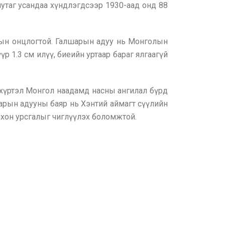
утаг усандаа хүндлэгдсээр 1930-аад онд 88
ирын онцлогтой. Галшарын адуу нь Монголын
р 1.3 см илүү, биеийн уртаар бараг ялгаагүй
г хүртэл Монгол наадамд насны ангилал бүрд
шарын адууны баяр нь Хэнтий аймагт сүүлийн
хон урсгалыг чиглүүлэх боломжтой.