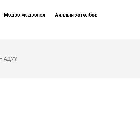
Мэдээ мэдээлэл
Аяллын хөтөлбөр
Н АДУУ