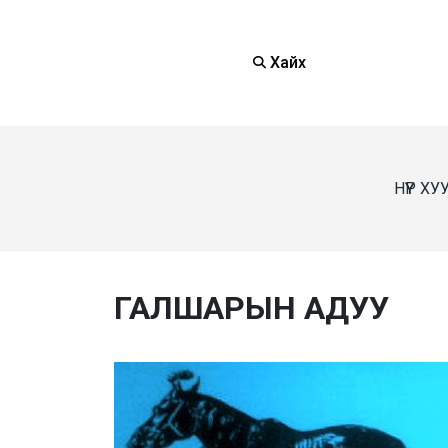
Хайх
НҮҮР Х
ГАЛШАРЫН АДУУ