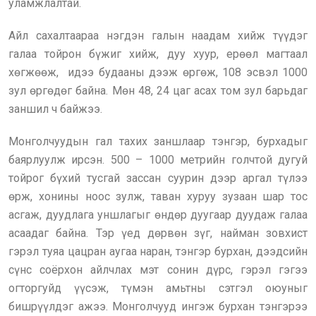
уламжлалтай.
Айл сахалтаараа нэгдэн галын наадам хийж түүдэг
галаа тойрон бүжиг хийж, дуу хуур, ерөөл магтаал
хөгжөөж, идээ будааны дээж өргөж, 108 эсвэл 1000
зул өргөдөг байна. Мөн 48, 24 цаг асах том зул барьдаг
заншил ч байжээ.
Монголчуудын гал тахих заншлаар тэнгэр, бурхадыг
баярлуулж ирсэн. 500 – 1000 метрийн голчтой дугуй
тойрог бүхий тусгай зассан суурин дээр аргал түлээ
өрж, хонины ноос зулж, таван хуруу зузаан шар тос
асгаж, дуудлага уншлагыг өндөр дуугаар дуудаж галаа
асаадаг байна. Тэр үед дөрвөн зүг, найман зовхист
гэрэл туяа цацран аугаа наран, тэнгэр бурхан, дээдсийн
сүнс соёрхон айлчлах мэт сонин дүрс, гэрэл гэгээ
огторгуйд үүсэж, түмэн амьтны сэтгэл оюуныг
бишрүүлдэг ажээ. Монголчууд ингэж бурхан тэнгэрээ