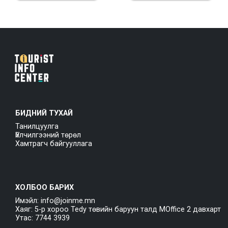
БИДНИЙ ТУХАЙ
Танилцуулга
Үйлчилгээний төрөл
Хамтрагч байгууллага
ХОЛБОО БАРИХ
Имэйл: info@joinme.mn
Хаяг: 5-р хороо Tedy төвийн баруун талд MOffice 2 давхарт
Утас: 7744 3939