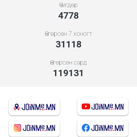
Өчигдөр
5119
Өнгөрсөн 7 хоногт
33341
Өнгөрсөн сард
132877