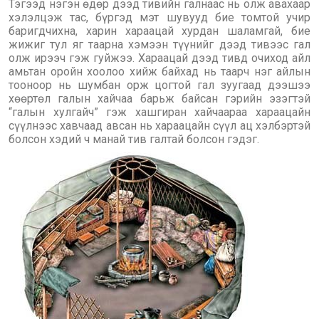
Тэгээд нэгэн өдөр дээд тивийн галнаас нь олж авахаар
хэлэлцэж тас, бүргэд мэт шувууд бие томтой учир
баригдчихна, харин хараацай хурдан шаламгай, бие
жижиг тул яг таарна хэмээн түүнийг дээд тивээс гал
олж ирээч гэж гуйжээ. Хараацай дээд тивд очиход айл
амьтан оройн хоолоо хийж байхад нь таарч нэг айлын
тооноор нь шумбан орж цогтой гал зуугаад дээшээ
хөөртөл галын хайчаа барьж байсан гэрийн эзэгтэй
“галын хулгайч” гэж хашгиран хайчаараа хараацайн
сүүлнээс хавчаад авсан нь хараацайн сүүл ац хэлбэртэй
болсон хэдий ч манай тив галтай болсон гэдэг.