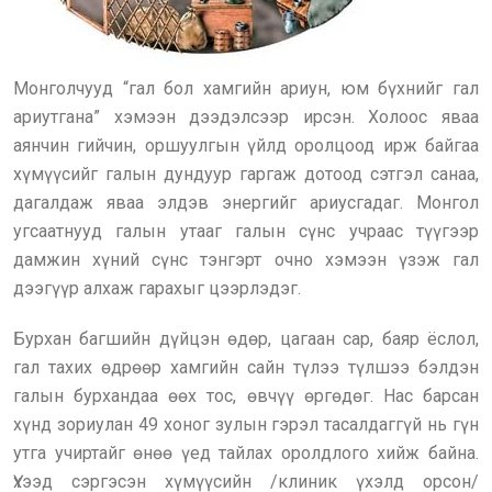
Монголчууд “гал бол хамгийн ариун, юм бүхнийг гал
ариутгана” хэмээн дээдэлсээр ирсэн. Холоос яваа
аянчин гийчин, оршуулгын үйлд оролцоод ирж байгаа
хүмүүсийг галын дундуур гаргаж дотоод сэтгэл санаа,
дагалдаж яваа элдэв энергийг ариусгадаг. Монгол
угсаатнууд галын утааг галын сүнс учраас түүгээр
дамжин хүний сүнс тэнгэрт очно хэмээн үзэж гал
дээгүүр алхаж гарахыг цээрлэдэг.
Бурхан багшийн дүйцэн өдөр, цагаан сар, баяр ёслол,
гал тахих өдрөөр хамгийн сайн түлээ түлшээ бэлдэн
галын бурхандаа өөх тос, өвчүү өргөдөг. Нас барсан
хүнд зориулан 49 хоног зулын гэрэл тасалдаггүй нь гүн
утга учиртайг өнөө үед тайлах оролдлого хийж байна.
Үхээд сэргэсэн хүмүүсийн /клиник үхэлд орсон/