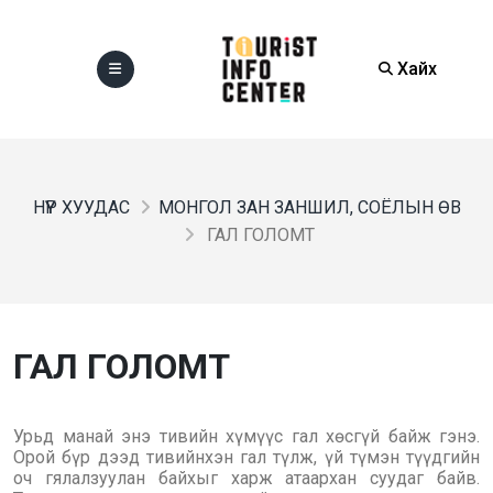
Хайх
НҮҮР ХУУДАС
МОНГОЛ ЗАН ЗАНШИЛ, СОЁЛЫН ӨВ
ГАЛ ГОЛОМТ
ГАЛ ГОЛОМТ
Урьд манай энэ тивийн хүмүүс гал хөсгүй байж гэнэ.
Орой бүр дээд тивийнхэн гал түлж, үй түмэн түүдгийн
оч гялалзуулан байхыг харж атаархан суудаг байв.