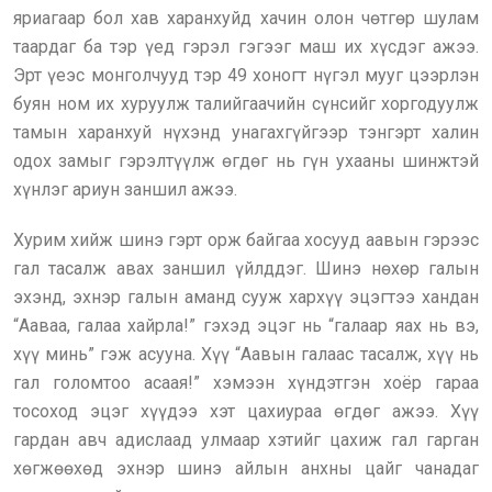
яриагаар бол хав харанхуйд хачин олон чөтгөр шулам
таардаг ба тэр үед гэрэл гэгээг маш их хүсдэг ажээ.
Эрт үеэс монголчууд тэр 49 хоногт нүгэл мууг цээрлэн
буян ном их хуруулж талийгаачийн сүнсийг хоргодуулж
тамын харанхуй нүхэнд унагахгүйгээр тэнгэрт халин
одох замыг гэрэлтүүлж өгдөг нь гүн ухааны шинжтэй
хүнлэг ариун заншил ажээ.
Хурим хийж шинэ гэрт орж байгаа хосууд аавын гэрээс
гал тасалж авах заншил үйлддэг. Шинэ нөхөр галын
эхэнд, эхнэр галын аманд сууж хархүү эцэгтээ хандан
“Ааваа, галаа хайрла!” гэхэд эцэг нь “галаар яах нь вэ,
хүү минь” гэж асууна. Хүү “Аавын галаас тасалж, хүү нь
гал голомтоо асаая!” хэмээн хүндэтгэн хоёр гараа
тосоход эцэг хүүдээ хэт цахиураа өгдөг ажээ. Хүү
гардан авч адислаад улмаар хэтийг цахиж гал гарган
хөгжөөхөд эхнэр шинэ айлын анхны цайг чанадаг