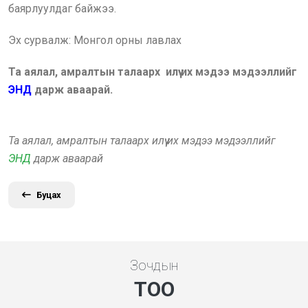
баярлуулдаг байжээ.
Эх сурвалж: Монгол орны лавлах
Та аялал, амралтын талаарх илүү их мэдээ мэдээллийг
ЭНД
дарж аваарай.
Та аялал, амралтын талаарх илүү их мэдээ мэдээллийг
ЭНД
дарж аваарай
Буцах
Зочдын
ТОО