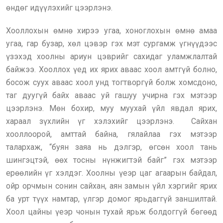
өндөг идүүлэхийг цээрлэнэ.
Хооллохын өмнө хирээ угаа, хоноглохын өмнө амаа
угаа, гар бузар, хөл цэвэр гэх мэт сургамж үгнүүдээс
үзэхэд хоолны ариун цэврийг сахидаг уламжлалтай
байжээ. Хооллох үед их ярих аваас хоол амтгүй болно,
босож суух аваас хоол унд тогтворгүй болж хомсдоно,
таг дуугүй байх аваас уй гашуу учирна гэх мэтээр
цээрлэнэ. Мөн бохир, муу муухай үйл явдал ярих,
хараал зүхлийн үг хэлэхийг цээрлэнэ. Сайхан
хооллоорой, амттай байна, гялайлаа гэх мэтээр
талархаж, “буян заяа нь дэлгэр, өгсөн хоол тань
шингэцтэй, өөх тосны нүнжигтэй байг” гэх мэтээр
ерөөлийн үг хэлдэг. Хоолны үеэр цаг агаарын байдал,
ойр орчмын сонин сайхан, аян замын үйл хэргийг ярих
ба урт түүх намтар, үлгэр домог ярьдаггүй заншилтай.
Хоол цайны үеэр чонын тухай ярьж болдоггүй бөгөөд