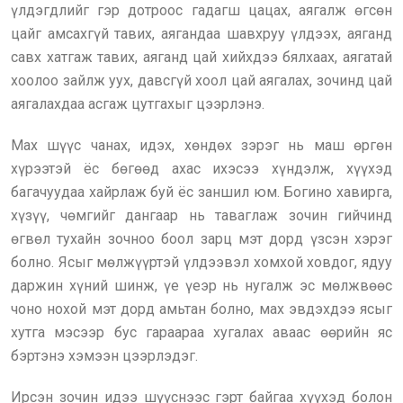
үлдэгдлийг гэр дотроос гадагш цацах, аягалж өгсөн
цайг амсахгүй тавих, аягандаа шавхруу үлдээх, аяганд
савх хатгаж тавих, аяганд цай хийхдээ бялхаах, аягатай
хоолоо зайлж уух, давсгүй хоол цай аягалах, зочинд цай
аягалахдаа асгаж цутгахыг цээрлэнэ.
Мах шүүс чанах, идэх, хөндөх зэрэг нь маш өргөн
хүрээтэй ёс бөгөөд ахас ихэсээ хүндэлж, хүүхэд
багачуудаа хайрлаж буй ёс заншил юм. Богино хавирга,
хүзүү, чөмгийг дангаар нь таваглаж зочин гийчинд
өгвөл тухайн зочноо боол зарц мэт дорд үзсэн хэрэг
болно. Ясыг мөлжүүртэй үлдээвэл хомхой ховдог, ядуу
даржин хүний шинж, үе үеэр нь нугалж эс мөлжвөөс
чоно нохой мэт дорд амьтан болно, мах эвдэхдээ ясыг
хутга мэсээр бус гараараа хугалах аваас өөрийн яс
бэртэнэ хэмээн цээрлэдэг.
Ирсэн зочин идээ шүүснээс гэрт байгаа хүүхэд болон