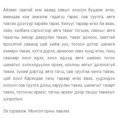
Айлаас савтай юм аваад савыг хоосон буцааж өгөх,
амандаа юм зажилж гадагш гарах, сав суулга, аяга
тавган дээгүүр харайн гарах, билүүг гараар өгөх ба авах,
савх, халбага сэрээгээр аяга таваг тогших, савхыг аяга
тавагны амсар давуулан тавих, таваг долоох, хавтгай
ёроолтой саванд цай хийж уух, тогоон дотор шанага
хөмөрч тавих, хутга дүрэх, өрөөсөн савх хүнд өгөх, ганц
савхаар хоол идэх, хоол идээд аяга шаазан тогоо
шанагыг хэлхэлдүүлэн орхих, хоолны аягыг долоохгүй
тавих, хүний дэргэд аяга тагш, сав суулгаа чанга тавих,
цай хоол барихдаа ганц гараар өгөх авах, үүдэндээ
хоосон сав суулга дээш харуулан тавих, шанагыг газарт
тавих, тогооны ирмэг, тагны ирмэг дээр ташуу тавихыг
цээрлэнэ.
Эх сурвалж: Монгол орны лавлах