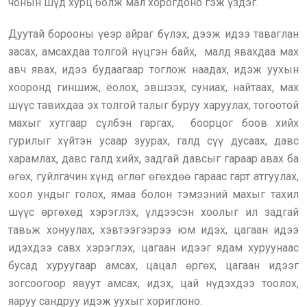
чонын шүд хурц болж мал хорогдоно гэж үздэг.
Дуутай борооны үеэр айраг бүлэх, дээж идээ таваглан
засах, амсахдаа толгой нүцгэн байх, малд явахдаа мах
авч явах, идээ будаагаар тоглож наадах, идэж уухын
хооронд гиншиж, ёолох, эвшээх, суниах, найтаах, мах
шүүс тавихдаа эх толгой талыг буруу харуулах, тогоотой
махыг хутгаар сүлбэн гаргах, боорцог боов хийх
гурилыг хүйтэн усаар зуурах, галд сүү дусаах, давс
харамлах, давс галд хийх, задгай давсыг гараар авах ба
өгөх, гуйлгачин хүнд өглөг өгөхдөө гараас гарт атгуулах,
хоол ундыг голох, ямаа болон тэмээний махыг тахил
шүүс өргөхөд хэрэглэх, үлдээсэн хоолыг ил задгай
тавьж хонуулах, хэвтээгээрээ юм идэх, цагаан идээ
идэхдээ савх хэрэглэх, цагаан идээг ядам хуруунаас
бусад хуруугаар амсах, цацал өргөх, цагаан идээг
зогсоогоор явуут амсах, идэх, цай нүдэхдээ тоолох,
яаруу сандруу идэж уухыг хориглоно.