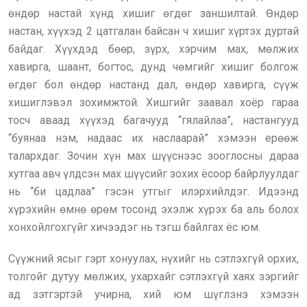
өндөр настай хүнд хишиг өгдөг заншилтай. Өндөр
настан, хүүхэд 2 цатгалан байсан ч хишиг хүртэх дуртай
байдаг. Хүүхдэд бөөр, зүрх, хэрчим мах, мөлжих
хавирга, шаант, богтос, дунд чөмгийг хишиг болгож
өгдөг бол өндөр настанд дал, өндөр хавирга, сүүж
хишиглэвэл зохимжтой. Хишгийг заавал хоёр гараа
тосч аваад хүүхэд багачууд “гялайлаа”, настангууд
“буянаа нэм, надаас их наслаарай” хэмээн ерөөж
талархдаг. Зочин хүн мах шүүснээс зооглосны дараа
хутгаа авч үлдсэн мах шүүсийг зохих ёсоор байрлуулдаг
нь “би цадлаа” гэсэн утгыг илэрхийлдэг. Идээнд
хүрэхийн өмнө өрөм тосонд эхэлж хүрэх ба аль болох
хонхойлгохгүйг хичээдэг нь тэгш байлгах ёс юм.
Сүүжний ясыг гэрт хонуулах, нүхийг нь сэтлэхгүй орхих,
толгойг дутуу мөлжих, ухархайг сэтлэхгүй хаях зэргийг
ад зэтгэртэй учирна, хий юм шүглэнэ хэмээн