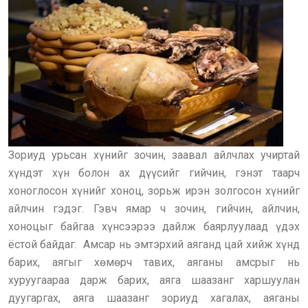
Зориуд урьсан хүнийг зочин, заавал айлчлах учиртай
хүндэт хүн болон ах дүүсийг гийчин, гэнэт таарч
хоноглосон хүнийг хоноц, зорьж ирэн золгосон хүнийг
айлчин гэдэг. Гэвч ямар ч зочин, гийчин, айлчин,
хоноцыг байгаа хүнсээрээ дайлж баярлуулаад үдэх
ёстой байдаг. Амсар нь эмтэрхий аяганд цай хийж хүнд
барих, аягыг хөмөрч тавих, аяганы амсрыг нь
хуруугаараа дарж барих, аяга шаазанг харшуулан
дуугаргах, аяга шаазанг зориуд хагалах, аяганы