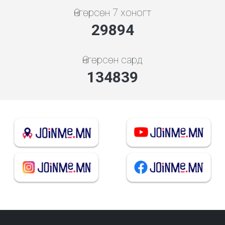
Өнгөрсөн 7 хоногт
32029
Өнгөрсөн сард
144470