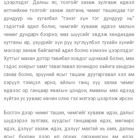
цээрлэдэг. Далны яс, толгойг хазаж зулгааж идвэл
өстнийхөө толгойг хазаж залгина, чөмөг ташихдаа тэг
дундуур нь хугалбал “тэнэг хүн тэг дундуур нь”
гэдэгтэй адил болно, чөмгийг хувааж идвэл малын
чөмөг дундарч бээрнэ, мах шүүсийг эвдэж хөндөхдөө
хутганы ир, үзүүрийг хүн рүү зүглүүлбэл тухайн хүнийг
мэсээр занаж байгаатай адил болно хэмээн цээрлэдэг.
Хутгыг махан дотор тавибал ховдог шунахай болно, мах
гэдэс хоёрыг хамт таваглавал зочиндоо хайнга хандсан
санаа болно, эрүүний ясыг ташиж дуугаргавал хэл ам
хэрүүл тэмцэл ирнэ, айлын ганц хүү залаа чөмөг
идвээс ор ганцаар явахын цондон, ямааны мах идээд
хүйтэн ус ууваас өвчин олно гэх мэтээр цээрлэж ирсэн.
Босгон дээр чөмөг таших, чөмгийг хувааж идэх, далыг
шүдээрээ зулгаах, хуудсыг ганцаараа идэх, мөгөөрс
идэх, дэлүүг хазаж идэх, дэлүүг махтай нь хаях, далны
ясыг буурин дээр ил орхих, сархинагны ам идэх,