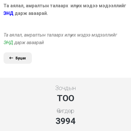
Та аялал, амралтын талаарх илүү их мэдээ мэдээллийг
ЭНД
дарж аваарай.
Та аялал, амралтын талаарх илүү их мэдээ мэдээллийг
ЭНД
дарж аваарай
Буцах
Зочдын
ТОО
Өчигдөр
4279