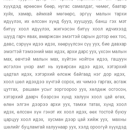
хүүхдэд өрөөсөн бөөр, нугас самалдаг, чөмөг, баатар
хуйх, хамар, аймхай мөгөөрс, эргүү малын тархи
идүүлэх, их өлссөн хүнд бууз, хуушуур, банш гэх мэт
битүү хоол идүүлэх, жигнэсэн битүү хоол идчихээд
шууд гарч явах, амаржсан эмэгтэй сарын дотор өөх тос,
давс, сэрүүн идээ идэх, хөөрүүлсэн сүү уух, бие давхар
эмэгтэй тэмээний мах идэх, архи дарс уух, үхсэн малын
мах, өвчтэй малын мах, хүйтэн нойтон идээ, гашуун
исгэлэн үнэр амт нь хувирсан идээ идэх, хэтэрхий
цадтал идэх, хэтэрхий өлсөж байгаад нэг дор идэх,
хоол шөл идэхдээ хүчтэй сорох, их чимээ гаргах, асгаж
цутгах, рашаан усыг зоргоороо уух, хөлдөж осгосон,
хэтэрхий даарч бээрсэн хүнд халуун хоол цай өгөх,
өлөн элгэн дээрээ архи уух, тамхи татах, хүнд хоол
идэх, өлссөн хүн гэнэт их хоол идэх, өөх тостой буюу
царцуу хоол идэх, хусман дээр цай хийж уух, махны
шөлийг буцламгай халуунаар уух, хэлд ороогүй хүүхдэд