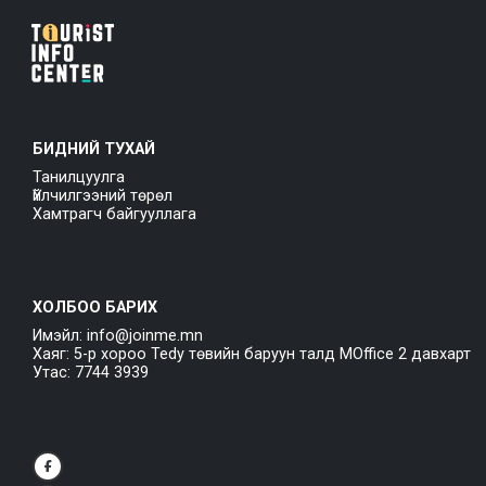
БИДНИЙ ТУХАЙ
Танилцуулга
Үйлчилгээний төрөл
Хамтрагч байгууллага
ХОЛБОО БАРИХ
Имэйл: info@joinme.mn
Хаяг: 5-р хороо Tedy төвийн баруун талд MOffice 2 давхарт
Утас: 7744 3939