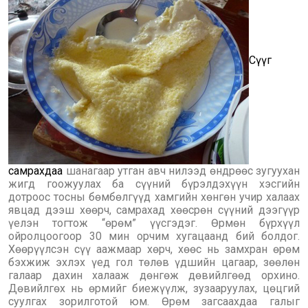
Сүүг
самрахдаа
шанагаар утган авч нилээд өндрөөс зугуухан
жигд гоожуулах ба сүүний бүрэлдэхүүн хэсгийн
дотроос тосны бөмбөлгүүд хамгийн хөнгөн учир халаах
явцад дээш хөөрч, самрахад хөөсрөн сүүний дээгүүр
үелэн тогтож “өрөм” үүсгэдэг. Өрмөн бүрхүүл
ойролцоогоор 30 мин орчим хугацаанд бий болдог.
Хөөрүүлсэн сүү аажмаар хөрч, хөөс нь замхран өрөм
бэхжиж эхлэх үед гол төлөв үдшийн цагаар, зөөлөн
галаар дахин халааж дөнгөж дөвийлгөөд орхино.
Дөвийлгөх нь өрмийг биежүүлж, зузааруулах, цөцгий
суулгах зорилготой юм. Өрөм загсаахдаа галыг