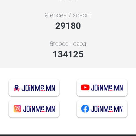
Өнгөрсөн 7 хоногт
31264
Өнгөрсөн сард
143705