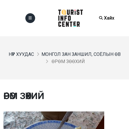
Хайх
НҮҮР ХУУДАС
МОНГОЛ ЗАН ЗАНШИЛ, СОЁЛЫН ӨВ
ӨРӨМ ЗӨӨХИЙ
ӨРӨМ ЗӨӨХИЙ