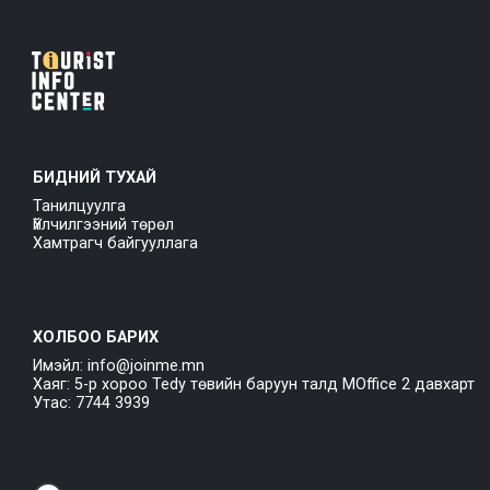
БИДНИЙ ТУХАЙ
Танилцуулга
Үйлчилгээний төрөл
Хамтрагч байгууллага
ХОЛБОО БАРИХ
Имэйл: info@joinme.mn
Хаяг: 5-р хороо Tedy төвийн баруун талд MOffice 2 давхарт
Утас: 7744 3939