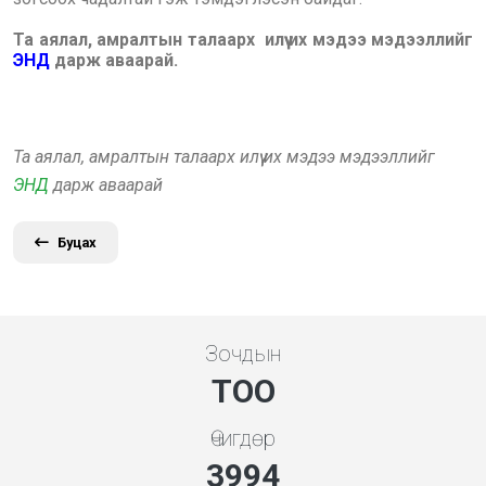
Та аялал, амралтын талаарх илүү их мэдээ мэдээллийг
ЭНД
дарж аваарай.
Та аялал, амралтын талаарх илүү их мэдээ мэдээллийг
ЭНД
дарж аваарай
Буцах
Зочдын
ТОО
Өчигдөр
4279