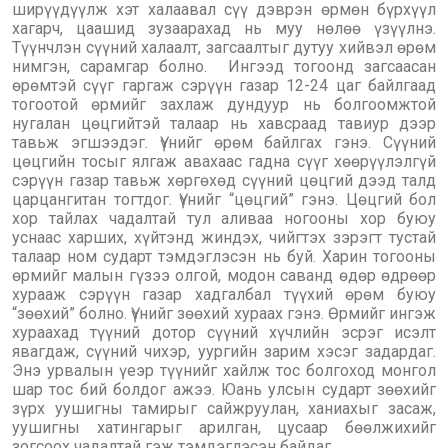
ширүүдүүлж хэт халаавал сүү дэврэн өрмөн бүрхүүл
хагарч, цаашид зузаарахад нь муу нөлөө үзүүлнэ.
Түүнчлэн сүүний халаалт, загсаалтыг дутуу хийвэл өрөм
нимгэн, сарамгар болно. Ингээд тогоонд загсаасан
өрөмтэй сүүг гаргаж сэрүүн газар 12-24 цаг байлгаад
тогоотой өрмийг захлаж дундуур нь болгоомжтой
нугалан цөцгийтэй талаар нь хавсраад тавиур дээр
тавьж эгшээдэг. Үүнийг өрөм байлгах гэнэ. Сүүний
цөцгийн тосыг ялгаж авахаас гадна сүүг хөөрүүлэлгүй
сэрүүн газар тавьж хөргөхөд сүүний цөцгий дээд талд
царцангитан тогтдог. Үүнийг “цөцгий” гэнэ. Цөцгий бол
хор тайлах чадалтай тул аливаа ногооны хор буюу
уснаас харших, хүйтэнд жиндэх, чийгтэх зэрэгт тустай
талаар ном сударт тэмдэглэсэн нь буй. Харин тогооны
өрмийг малын гүзээ олгой, модон саванд өдөр өдрөөр
хурааж сэрүүн газар хадгалбал түүхий өрөм буюу
“зөөхий” болно. Үүнийг зөөхий хураах гэнэ. Өрмийг ингэж
хураахад түүний дотор сүүний хүчлийн эсрэг исэлт
явагдаж, сүүний чихэр, уургийн зарим хэсэг задардаг.
Энэ урвалын үеэр түүнийг хайлж тос болгоход монгол
шар тос бий болдог ажээ. Юань улсын сударт зөөхийг
зүрх уушигны тамирыг сайжруулан, ханиахыг засаж,
уушигны хатингарыг арилган, цусаар бөөлжихийг
зогсоох чадалтай гэж тэмдэглэсэн байдаг.