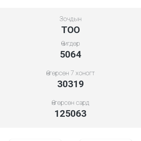
Зочдын
ТОО
Өчигдөр
5453
Өнгөрсөн 7 хоногт
32652
Өнгөрсөн сард
134684