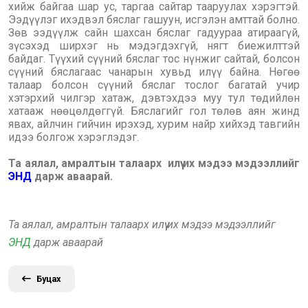
хийж байгаа шар ус, таргаа сайтар тааруулах хэрэгтэй.
Ээдүүлэг ихэдвэл бяслаг гашуун, исгэлэн амттай болно.
Зөв ээдүүлж сайн шахсан бяслаг гадуураа атираагүй,
зүсэхэд ширхэг нь мэдэгдэхгүй, нягт биежилттэй
байдаг. Түүхий сүүний бяслаг тос нүнжиг сайтай, болсон
сүүний бяслагаас чанарын хувьд илүү байна. Нөгөө
талаар болсон сүүний бяслаг тослог багатай учир
хэтэрхий чилгэр хатаж, дэвтэхдээ муу тул төдийлөн
хатааж нөөцөлдөггүй. Бяслагийг гол төлөв аян жинд
явах, айлчин гийчин ирэхэд, хурим найр хийхэд тавгийн
идээ болгож хэрэглэдэг.
Та аялал, амралтын талаарх илүү их мэдээ мэдээллийг
ЭНД
дарж аваарай.
Та аялал, амралтын талаарх илүү их мэдээ мэдээллийг
ЭНД
дарж аваарай
Буцах