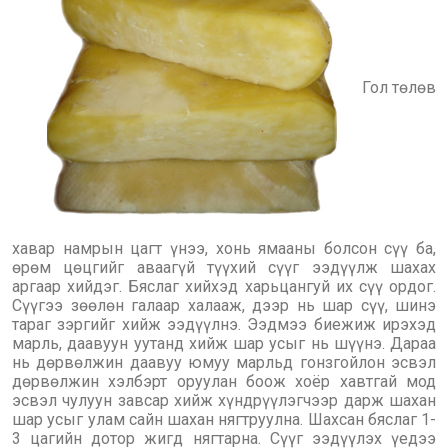
Гол төлөв
хавар намрын цагт үнээ, хонь ямааны болсон сүү ба,
өрөм цөцгийг аваагүй түүхий сүүг ээдүүлж шахах
аргаар хийдэг. Бяслаг хийхэд харьцангуй их сүү ордог.
Сүүгээ зөөлөн галаар халааж, дээр нь шар сүү, шинэ
тараг зэргийг хийж ээдүүлнэ. Ээдмээ биежиж ирэхэд
марль, даавуун уутанд хийж шар усыг нь шүүнэ. Дараа
нь дөрвөлжин даавуу юмуу марльд гонзгойлон эсвэл
дөрвөлжин хэлбэрт оруулан боож хоёр хавтгай мод
эсвэл чулуун завсар хийж хүндрүүлэгчээр дарж шахан
шар усыг улам сайн шахан нягтруулна. Шахсан бяслаг 1-
3 цагийн дотор жигд нягтарна. Сүүг ээдүүлэх үедээ