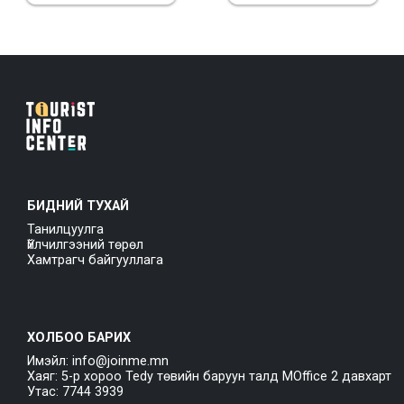
БИДНИЙ ТУХАЙ
Танилцуулга
Үйлчилгээний төрөл
Хамтрагч байгууллага
ХОЛБОО БАРИХ
Имэйл: info@joinme.mn
Хаяг: 5-р хороо Tedy төвийн баруун талд MOffice 2 давхарт
Утас: 7744 3939