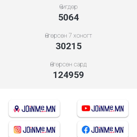
Өчигдөр
5648
Өнгөрсөн 7 хоногт
33701
Өнгөрсөн сард
139377