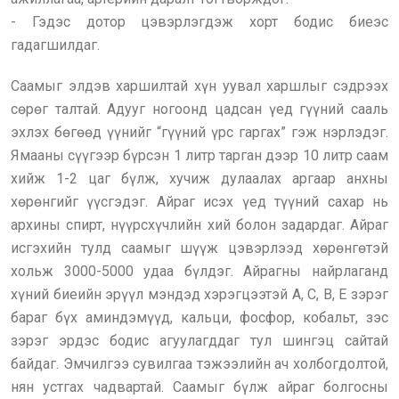
- Гэдэс дотор цэвэрлэгдэж хорт бодис биеэс
гадагшилдаг.
Саамыг элдэв харшилтай хүн уувал харшлыг сэдрээх
сөрөг талтай. Адууг ногоонд цадсан үед гүүний сааль
эхлэх бөгөөд үүнийг “гүүний үрс гаргах” гэж нэрлэдэг.
Ямааны сүүгээр бүрсэн 1 литр тарган дээр 10 литр саам
хийж 1-2 цаг бүлж, хучиж дулаалах аргаар анхны
хөрөнгийг үүсгэдэг. Айраг исэх үед түүний сахар нь
архины спирт, нүүрсхүчлийн хий болон задардаг. Айраг
исгэхийн тулд саамыг шүүж цэвэрлээд хөрөнгөтэй
хольж 3000-5000 удаа бүлдэг. Айрагны найрлаганд
хүний биеийн эрүүл мэндэд хэрэгцээтэй А, С, В, Е зэрэг
бараг бүх аминдэмүүд, кальци, фосфор, кобальт, зэс
зэрэг эрдэс бодис агуулагддаг тул шингэц сайтай
байдаг. Эмчилгээ сувилгаа тэжээлийн ач холбогдолтой,
нян устгах чадвартай. Саамыг бүлж айраг болгосны