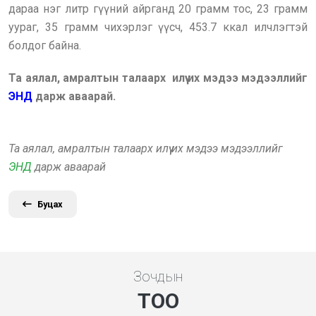
дараа нэг литр гүүний айрганд 20 грамм тос, 23 грамм
уураг, 35 грамм чихэрлэг үүсч, 453.7 ккал илчлэгтэй
болдог байна.
Та аялал, амралтын талаарх илүү их мэдээ мэдээллийг
ЭНД
дарж аваарай.
Та аялал, амралтын талаарх илүү их мэдээ мэдээллийг
ЭНД
дарж аваарай
Буцах
Зочдын
ТОО