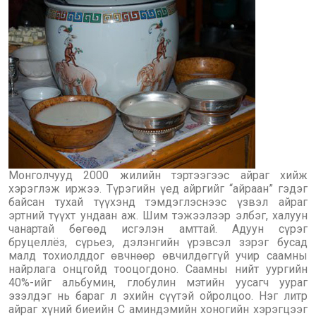
Монголчууд 2000 жилийн тэртээгээс айраг хийж
хэрэглэж иржээ. Түрэгийн үед айргийг “айраан” гэдэг
байсан тухай түүхэнд тэмдэглэснээс үзвэл айраг
эртний түүхт ундаан аж. Шим тэжээлээр элбэг, халуун
чанартай бөгөөд исгэлэн амттай. Адуун сүрэг
бруцеллёз, сүрьеэ, дэлэнгийн үрэвсэл зэрэг бусад
малд тохиолддог өвчнөөр өвчилдөггүй учир саамны
найрлага онцгойд тооцогдоно. Саамны нийт уургийн
40%-ийг альбумин, глобулин мэтийн уусагч уураг
эзэлдэг нь бараг л эхийн сүүтэй ойролцоо. Нэг литр
айраг хүний биеийн С аминдэмийн хоногийн хэрэгцээг