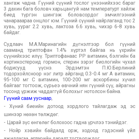
хангаж чадна. Гүүний сүүний тослог үнээнийхээс бараг
3 дахин бага боловч харьцангуй нам температурт хайлж
биед түргэн шингэж боловсордог эмчилгээний
чанарааараа онцлог юм. Гүүний сүүний найрлаганд тос 2
хувь, уураг 2.2 хувь, лактоза 6.6 хувь, чихэр 6-8 хувь
байдаг.
Судлаач М.А.Маринагийн дүгнэлтээр бол гүүний
сааманд триптофан 1.4% хүртэл байгаа нь үхрийн
сүүнийхээс илүү. Триптофанаас РР витамин, бэлгийн ба
кортикостероид гормон, стерин зэрэг биологийн чухал
бодисууд үүснэ. Эрдэмтэн П.Ю.Берлиний
тодорхойлсноор нэг литр айрганд 0.3-0.4 мг А витамин,
95-100 мг С витамин, 100-200 мг аскорбины хүчил
байгааг тогтоож, сүрьеэ өвчний нян гүүний сүү, айрагны
тосонд үржиж чаддаггүй болохыг нотолсон байна.
Гүүний саам ууснаар
,
- Хүний биеийн дотоод хордлого тайлагдаж эд эс
шинээр нөхөн төлждөг.
- Царай зүс өнгөлөг болохоос гадна үрчлээ тэнийдэг.
- Нойр хэвийн байдалд орж, ходоод гэдэсний үйл
ажиллагаа, артерийн даралт тогтворждог.