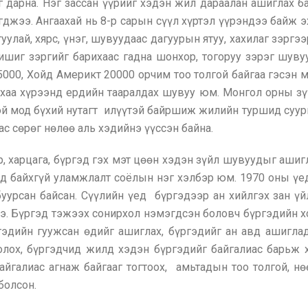
ог дарна. Нэг зассан үүрийг хэдэн жил дараалан ашиглах 
гджээ. Ангаахай нь 8-р сарын сүүл хүртэл үүрэндээ байж 
, туулай, хярс, үнэг, шувуудаас дагуурын ятуу, хахилаг зэрг
, ишиг зэргийг барихаас гадна шонхор, тогоруу зэрэг шу
000, Хойд Америкт 20000 орчим тоо толгой байгаа гэсэн 
нхаа хүрээнд ердийн тааралдах шувуу юм. Монгол орны зүү
, ой мод бүхий нутагт илүүтэй байршиж жилийн туршид суу
с сөрөг нөлөө аль хэдийнэ үүссэн байна.
, харцага, бүргэд гэх мэт цөөн хэдэн зүйл шувуудыг аши
д байхгүй уламжлалт соёлын нэг хэлбэр юм. 1970 оны үе
уурсан байсан. Сүүлийн үед бүргэдээр ан хийлгэх зан ү
. Бүргэд тэжээх сонирхол нэмэгдсэн боловч бүргэдийн х
гэдийн гуужсан өдийг ашиглах, бүргэдийг ан авд ашигла
лох, бүргэдчид жилд хэдэн бүргэдийг байгалиас барьж х
йгалиас агнаж байгааг тогтоох, амьтадын тоо толгой, н
болсон.