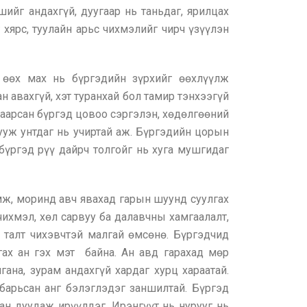
ийг андахгүй, дуугаар нь таньдаг, ярилцах
 хярс, туулайн арьс чихмэлийг чирч үзүүлэн
ы өөх мах нь бүргэдийн зүрхийг өөхлүүлж
н авахгүй, хэт туранхай бол тамир тэнхээгүй
таарсан бүргэд цовоо сэргэлэн, хөдөлгөөний
нууж унтдаг нь учиртай аж. Бүргэдийн цорын
үргэд рүү дайрч толгойг нь хуга мушгидаг
амж, моринд авч явахад гарын шуунд суулгах
чихмэл, хөл сарвуу ба далавчны хамгаалалт,
н талт чихэвчтэй малгай өмсөнө. Бүргэдчид
гах ан гэх мэт байна. Ан авд гарахад мөр
гана, зурам андахгүй хардаг хурц хараатай.
 барьсан анг бэлэглэдэг заншилтай. Бүргэд
н дуудаж ирүүлдэг. Ирэнгүүт нь нурууг нь