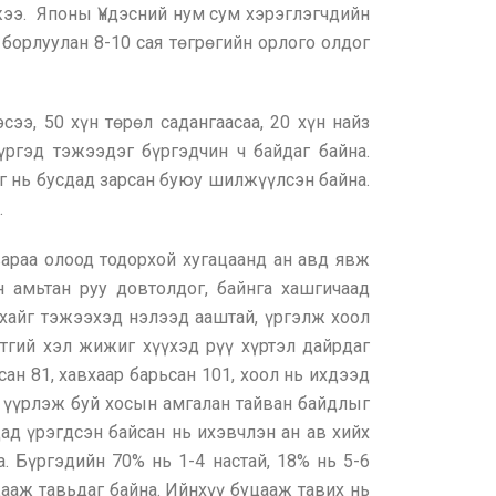
ээ. Японы Үндэсний нум сум хэрэглэгчдийн
борлуулан 8-10 сая төгрөгийн орлого олдог
ээ, 50 хүн төрөл садангаасаа, 20 хүн найз
үргэд тэжээдэг бүргэдчин ч байдаг байна.
йг нь бусдад зарсан буюу шилжүүлсэн байна.
.
вараа олоод тодорхой хугацаанд ан авд явж
н амьтан руу довтолдог, байнга хашгичаад
аахайг тэжээхэд нэлээд ааштай, үргэлж хоол
итгий хэл жижиг хүүхэд рүү хүртэл дайрдаг
ан 81, хавхаар барьсан 101, хоол нь ихдээд
ж, үүрлэж буй хосын амгалан тайван байдлыг
ад үрэгдсэн байсан нь ихэвчлэн ан ав хийх
. Бүргэдийн 70% нь 1-4 настай, 18% нь 5-6
уцааж тавьдаг байна. Ийнхүү буцааж тавих нь