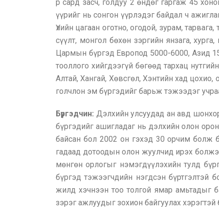
р сард засч, голдуу 2 өндөг гаргаж 45 хон
үүрийг нь сонгон үүрлэдэг байдал ч ажигла
Үлийн цагаан оготно, огодой, зурам, тарвага
сүүлт, монгол бөхөн зэргийн янзага, хурга
Цармын бүргэд Европод 5000-6000, Азид 15
тооллого хийгдээгүй бөгөөд тархац нутгий
Алтай, Хангай, Хөвсгөл, Хэнтийн хад цохио
голчлон эм бүргэдийг барьж тэжээдэг учраа
Бүргэдчин:
Дэлхийн улсуудад ан авд шонхор
бүргэдийг ашигладаг нь дэлхийн олон орон
байсан бол 2002 он гэхэд 30 орчим болж б
гадаад дотоодын олон жуулчид ирэх болжээ
мөнгөн орлогыг нэмэгдүүлэхийн тулд бүр
бүргэд тэжээгчдийн нэгдсэн бүртгэлтэй бо
жилд хэчнээн тоо толгой ямар амьтадыг ба
зэрэг ажлуудыг зохион байгуулах хэрэгтэй 