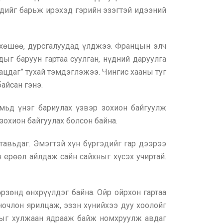
гэдийг барьж ирэхэд гэрийн эзэгтэй идээний
 хөшөө, дурсгалуудад үлджээ. Францын элч
г баруун гартаа суулган, нүдний даруулга
ацдаг” тухай тэмдэглэжээ. Чингис хааны туг
айсан гэнэ.
мьд үнэг бариулах үзвэр зохион байгуулж
зохион байгуулах болсон байна.
тавьдаг. Эмэгтэй хүн бүргэдийг гар дээрээ
н ерөөл айлдаж сайн сайхныг хүсэх учиртай.
зөнд өнхрүүлдэг байна. Ойр ойрхон гартаа
тночлон ярилцаж, эзэн хүнийхээ дуу хоолойг
йрыг хулжаан ядрааж байж номхруулж авдаг