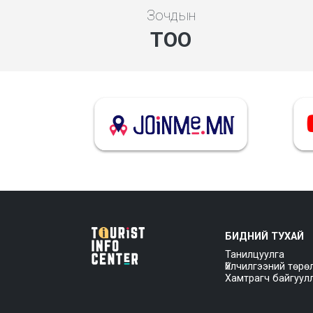
Зочдын
ТОО
БИДНИЙ ТУХАЙ
Танилцуулга
Үйлчилгээний төрө
Хамтрагч байгуул