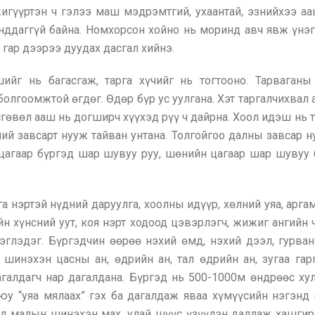
игүүртэн ч гэлээ маш мэдрэмтгий, ухаантай, эзнийхээ ааш
нддаггүй байна. Номхорсон хойно нь моринд авч явж үнэг
 гар дээрээ дуудах дасгал хийнэ.
йг нь багасгаж, тарга хүчийг нь тогтооно. Тарваган
олгоомжтой өгдөг. Өдөр бүр ус уулгана. Хэт таргалчихвал а
лсгөвөл ааш нь догширч хүүхэд рүү ч дайрна. Хоол идэш нь 
ий завсарт нууж тайван унтана. Толгойгоо далны завсар 
цагаар бүргэд шар шувуу руу, шөнийн цагаар шар шувуу б
га нэртэй нүдний даруулга, хоолны идүүр, хөлний уяа, арг
ийн хүнсний уут, коя нэрт ходоод цэвэрлэгч, жижиг ангийн 
эрэглэдэг. Бүргэдчин өөрөө нэхий өмд, нэхий дээл, гурва
 шинэхэн цасны ан, өдрийн ан, тал өдрийн ан, зугаа гар
галдагч нар дагалдана. Бүргэд нь 500-1000м өндрөөс хул
юу “уяа мялаах” гэх ба дагалдаж яваа хүмүүсийн нэгэнд
ал малын шинэхэн мах, улай шүүс үзүүлэн даллаж хашгира