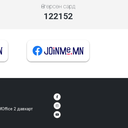
Өнгөрсөн сард
140945
MOffice 2 давхарт