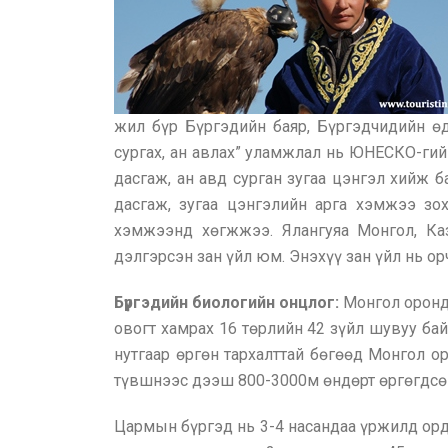
жил бүр Бүргэдийн баяр, Бүргэдчидийн ө
сургах, ан авлах” уламжлал нь ЮНЕСКО-гий
дасгаж, ан авд сурган зугаа цэнгэл хийж 
дасгаж, зугаа цэнгэлийн арга хэмжээ зо
хэмжээнд хөгжжээ. Ялангуяа Монгол, Каз
дэлгэрсэн зан үйл юм. Энэхүү зан үйл нь о
Бүргэдийн биологийн онцлог:
Монгол оронд
овогт хамрах 16 төрлийн 42 зүйл шувуу ба
нутгаар өргөн тархалттай бөгөөд Монгол ор
түвшнээс дээш 800-3000м өндөрт өргөгдсөн 
Цармын бүргэд нь 3-4 насандаа үржилд ордо