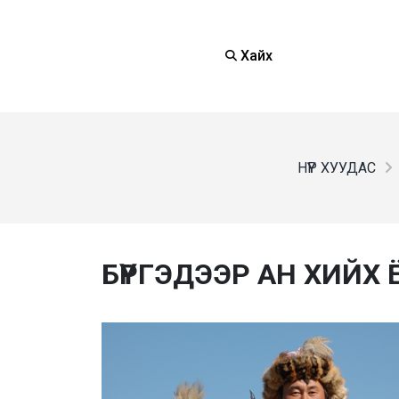
Хайх
НҮҮР ХУУДАС
БҮРГЭДЭЭР АН ХИЙХ