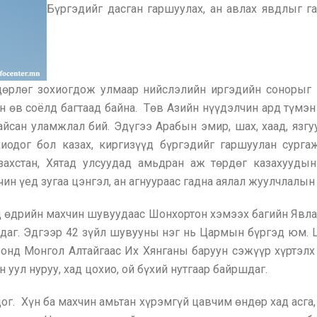
Бүргэдийг дасган гаршуулах, ан авлах явдлыг 
дөрлөг зохиогдож улмаар нийслэлийн иргэдийн сонорыг м
н өв соёлд багтаад байна. Төв Азийн нүүдэлчин ард түмэ
байсан уламжлал бий. Эдүгээ Арабын эмир, шах, хаад, яз
хиодог бол казах, киргизүүд бүргэдийг гаршуулан сург
ахстан, Хятад улсуудад амьдран аж төрдөг казахууды
рчин үед зугаа цэнгэл, ан агнуураас гадна аялал жуулчлал
 өдрийн махчин шувуудаас Шонхортон хэмээх багийн Явлаг
йдаг. Эдгээр 42 зүйл шувууны нэг нь Цармын бүргэд юм.
онд Монгол Алтайгаас Их Хянганы баруун сэжүүр хүртэлх 
уул нуруу, хад цохио, ой бүхий нутгаар байршдаг.
г. Хүн ба махчин амьтан хүрэмгүй цавчим өндөр хад асга,