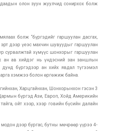
гадаадын олон зуун жуулчид сонирхох болж
ялаах болж “бүргэдийг гаршуулан дасгах,
н эрт дээр үеэс махчин шувуудыг гаршуулан
гуур сурвалжтай хүмүүс шонхорыг гаршуулан
аж ан ав хийдэг нь үндэсний зан заншлын
н дунд бүргэдээр ан хийх явдал түгээмэл
ын арга хэмжээ болон өргөжиж байна.
ийнхан, Харцгайнхан, Шонхорынхон гэсэн 3
 Цармын бүргэд Ази, Европ, Хойд Америкийн
тайга, ойт хээр, хээр говийн бүсийн далайн
 модон дээр бургас, бутны мөчрөөр үүрээ 4-