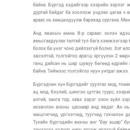
байна. Бүргэд хэдийгээр хээрийн зэрлэг ж
дуртай байдаг ба хооллож ундлах цагаа ч а
араас нь хөөцөлдүүлж барихад сургана. Мөн
Анд явахын өмнө 8-р сараас эхлэн идэши
амьсгаадуулах талтай тул бага хэмжээгээр б
болох ба үнэг чоно дийлэхгүй болно. Хэт ө
эвсэлтэй, толгойгоо арагш эргүүлэн 2 мөрн
ганц дайсан нь шар шувуу бөгөөд өдрийн 
байна. Тиймээс толгойгоо нуун унтдаг ажээ.
Бүргэдчин хүн бүргэдийг суулгах мод, тома
ац мод, бээлий, шингэн цутгах гуурс, хээр
өлгий, занга тор, хавх зэрэг олон зүйл х
ихэвчлэн анхны цаснаар анд явдаг. Ан нь
мөшгигчид, үргээгчид, туугчид гэхчилэн да
Тухайн бүргэдийн анхны анг “бау ашар” бу
эзнээсээ холуур нисч эргэж ирэхгүй байв