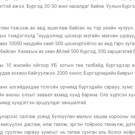
эгтэй ажээ. Бүргэд 30-50 жил насалдаг байна. Уулын бүр
лан тэжээж ан авд ашиглаж байсан нь тэр үеийн чулуун
ын тэмдэглэлд “нүүдэлчид шонхор мэтийн махчин шувууды
хаан 10000 нөхдийн хамт 500 шонхортойгоо ан авд гарч зуга
айсан. Казахын их хаан Аблай 500 бүргэд, 300 харцагатай б
ны 10 жилийн ойгоор УБ хотын төв талбайд бүргэдээр а
удаа зохион байгуулжээ. 2000 оноос Бүргэдчидийн баярыг 
 анх өлгийдөхдөө толгойн орчимд бүргэдийн сарвуу, хумс 
н анхны олзыг заавал ахмад хүнд барина. Олз хүртсэн хү
рчимд хүндэтгэн оршуулдаг заншилтай.
нэрээс салгаж усанд булхуулан малын хашаа хорооны хөр
 өмсүүлэн дасгаж, илж таалж, эргэн тойрноо таниулж, до
нд суулган сарвуу хумсыг нь татаж сунган аль болох но