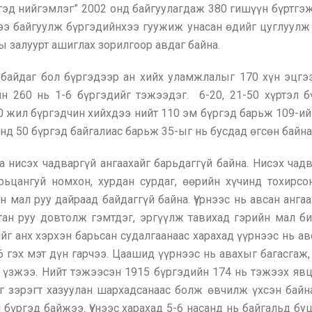
д нийгэмлэг” 2002 онд байгуулагдаж 380 гишүүн бүртгэж
э байгуулж бүргэдийнхээ гуужиж унасан өдийг цуглуулж 
ы залуурт ашиглах зорилгоор авдаг байна.
айдаг бол бүргэдээр ан хийх уламжлалыг 170 хүн эцгээс
н 260 нь 1-6 бүргэдийг тэжээдэг. 6-20, 21-50 хүртэл б
0 жил бүргэдчин хийхдээ нийт 110 эм бүргэд барьж 109-и
д 50 бүргэд байгалиас барьж 35-ыг нь бусдад өгсөн байна
 нисэх чадваргүй ангаахайг барьдаггүй байна. Нисэх чад
ьцангуй номхон, хурдан сурдаг, өөрийн хүчинд тохирсо
н мал руу дайраад байдаггүй байна. Үүрнээс нь авсан анг
тан руу довтолж гэмтдэг, эргүүлж тавихад гэрийн мал б
г анх хэрхэн барьсан судалгаанаас харахад үүрнээс нь авс
6 гэх мэт дүн гарчээ. Цаашид үүрнээс нь авахыг багасга
 үзжээ. Нийт тэжээсэн 1915 бүргэдийн 174 нь тэжээх явц
эг зэрэгт хазуулан шархадсанаас болж өвчилж үхсэн байна
й бүргэд байжээ. Үүнээс харахад 5-6 насанд нь байгальд б