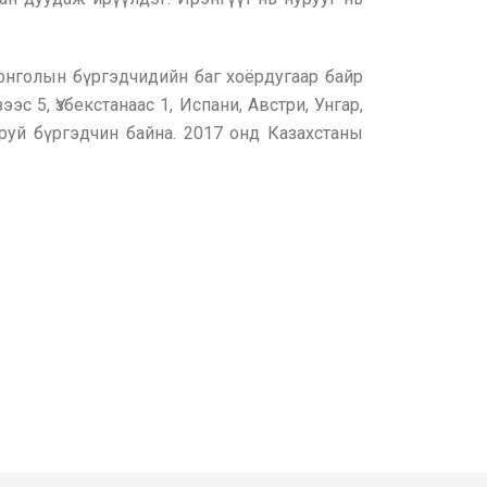
онголын бүргэдчидийн баг хоёрдугаар байр
с 5, Үзбекстанаас 1, Испани, Австри, Унгар,
руй бүргэдчин байна. 2017 онд Казахстаны