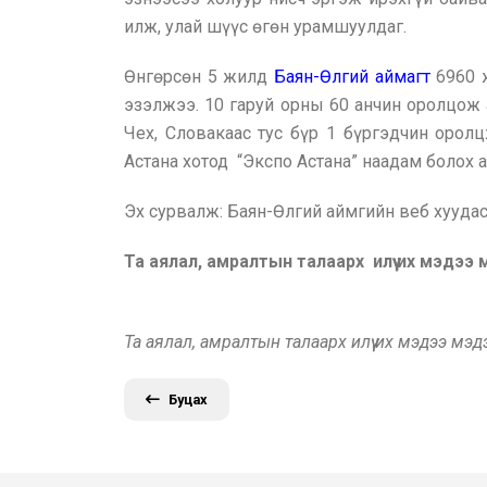
илж, улай шүүс өгөн урамшуулдаг.
Өнгөрсөн 5 жилд
Баян-Өлгий аймагт
6960 ж
эзэлжээ. 10 гаруй орны 60 анчин оролцож ав
Чех, Словакаас тус бүр 1 бүргэдчин орол
Астана хотод “Экспо Астана” наадам болох 
Эх сурвалж: Баян-Өлгий аймгийн веб хууда
Та аялал, амралтын талаарх илүү их мэдээ
Та аялал, амралтын талаарх илүү их мэдээ мэ
Буцах