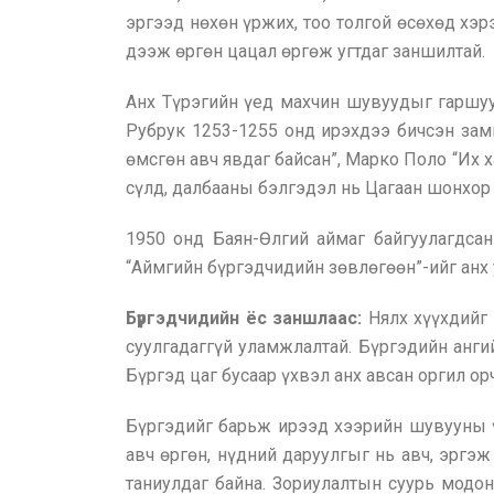
эргээд нөхөн үржих, тоо толгой өсөхөд хэр
дээж өргөн цацал өргөж угтдаг заншилтай.
Анх Түрэгийн үед махчин шувуудыг гаршуу
Рубрук 1253-1255 онд ирэхдээ бичсэн зам
өмсгөн авч явдаг байсан”, Марко Поло “Их 
сүлд, далбааны бэлгэдэл нь Цагаан шонхор б
1950 онд Баян-Өлгий аймаг байгуулагдса
“Аймгийн бүргэдчидийн зөвлөгөөн”-ийг анх 
Бүргэдчидийн ёс заншлаас:
Нялх хүүхдийг
суулгадаггүй уламжлалтай. Бүргэдийн ангий
Бүргэд цаг бусаар үхвэл анх авсан оргил о
Бүргэдийг барьж ирээд хээрийн шувууны ү
авч өргөн, нүдний даруулгыг нь авч, эргэж
таниулдаг байна. Зориулалтын суурь модо