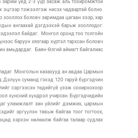
ба зарим үед 2-3 үүр засаж аль тохиромжтой
эх эцгээр тэжээлгэж нисэх чадвартай болно.
ээр хооллох боловч заримдаа цагаан зээр, хар
вуудын ангаахай дэгдээхэй барьж хооллодог.
мэдээлэл байдаг. Монгол оронд тоо толгойн
нээс баруун хязгаар хүртэл тархсан боловч
рин амьдардаг. Баян-Өлгий аймагт байгалиас
гладаг. Монголын казахууд ан авдаа Цармын
д Дэлүүн суманд гэхэд 120 гаруй бүргэдчин
йлийг сэргээсэн төдийгүй үзэж сонирхохоор
оол хүнсний хүндрэл учирсан. Бүргэдчидийн
даг уламжлалт зан үйлийг дэмжих, цармын
эдийг эргүүлэн тавьж байгаа тоог тогтоох,
өөцөд хэрхэн нөлөөлж байгаа талаар судлах