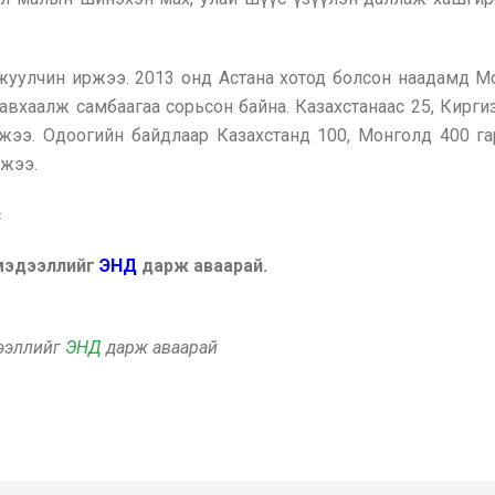
уулчин иржээ. 2013 онд Астана хотод болсон наадамд М
хаалж самбаагаа сорьсон байна. Казахстанаас 25, Киргизээ
цжээ. Одоогийн байдлаар Казахстанд 100, Монголд 400 га
ажээ.
с
 мэдээллийг
ЭНД
дарж аваарай.
дээллийг
ЭНД
дарж аваарай