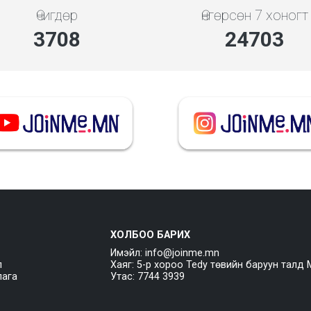
Өчигдөр
Өнгөрсөн 7 хоногт
4279
28504
ХОЛБОО БАРИХ
Имэйл: info@joinme.mn
л
Хаяг: 5-р хороо Tedy төвийн баруун талд 
лага
Утас: 7744 3939