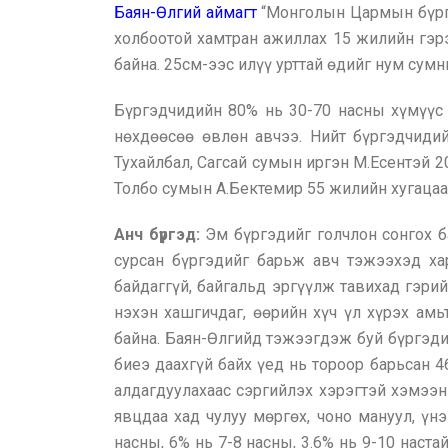
Баян-Өлгий аймагт
“Монголын Цармын бүргэ
холбоотой хамтран ажиллах 15 жилийн гэрэ
байна. 25см-ээс илүү урттай өдийг нум сумн
Бүргэдчидийн 80% нь 30-70 насны хүмүүс б
нөхдөөсөө өвлөн авчээ. Нийт бүргэдчидий
Тухайлбал, Сагсай сумын иргэн М.Есентэй 2
Толбо сумын А.Бектемир 55 жилийн хугацаан
Анч бүргэд:
Эм бүргэдийг голчлон сонгох ба
сурсан бүргэдийг барьж авч тэжээхэд хар
байдаггүй, байгальд эргүүлж тавихад гэрий
нэхэн хашгичдаг, өөрийн хүч үл хүрэх амь
байна. Баян-Өлгийд тэжээгдэж буй бүргэдий
биеэ даахгүй байх үед нь тороор барьсан 4
алдагдуулахаас сэргийлэх хэрэгтэй хэмээн
явцдаа хад чулуу мөргөх, чоно мануул, үн
насны, 6% нь 7-8 насны, 3.6% нь 9-10 наста