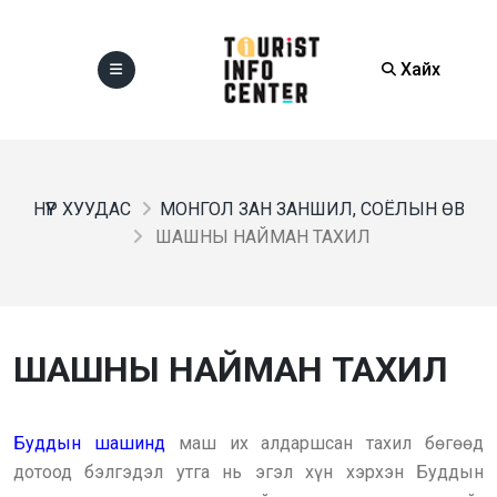
Хайх
НҮҮР ХУУДАС
МОНГОЛ ЗАН ЗАНШИЛ, СОЁЛЫН ӨВ
ШАШНЫ НАЙМАН ТАХИЛ
ШАШНЫ НАЙМАН ТАХИЛ
Буддын шашинд
маш их алдаршсан тахил бөгөөд
дотоод бэлгэдэл утга нь эгэл хүн хэрхэн Буддын