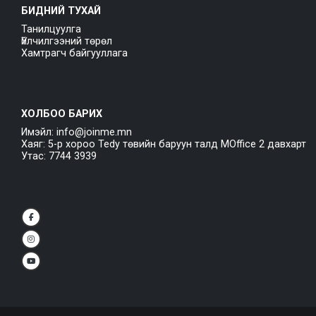
БИДНИЙ ТУХАЙ
Танилцуулга
Үйлчилгээний төрөл
Хамтрагч байгууллага
ХОЛБОО БАРИХ
Имэйл: info@joinme.mn
Хаяг: 5-р хороо Tedy төвийн баруун талд MOffice 2 давхарт
Утас: 7744 3939