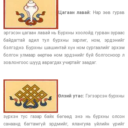
Цагаан лавай:
Нар зөв гурав
эргэсэн цагаан лавай нь Бурхны хоолойд гурван зураас
байдагтай адил тул бурхны зарлиг, ном, эрдэнийг
бэлгэднэ. Бурхны шашинтай хүн ном сургаалийг эрхэм
болгон улмаар өөртөө ном эрдэнийг буй болгосноор л
зовлонгоос шууд аврагдах учиртайг заадаг.
Өлзий утас:
Гэгээрсэн бурхны
зүрхэн тус газар байх бөгөөд энэ нь бурхны олсон
санаанд багтамгүй эрдмийг, ялангуяа үйлийн үрийг