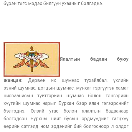
бүрэн төгс мэдэх билгүүн ухааныг бэлгэднэ.
Ялалтын бадаан буюу
жанцан:
Дөрвөн их шумнас тухайлбал, үхлийн
эзний шумнас, цогцын шумнас, мунхаг тэргүүтэн хамаг
нисваанисын түйтгэрийн шумнас болон тэнгэрийн
хүүгийн шумнас нарыг Бурхан бээр ялан гэгээрснийг
бэлгэднэ. Өлзий утас болон ялалтын бадаанаар
бэлгэдсэн Бурхны нийт бусын эрдмүүдийг гагцхүү
өөрийн сэтгэлд ном эрдэнийг бий болгосноор л олдог