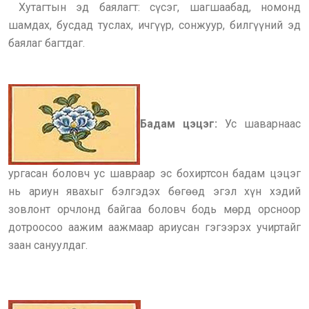
Хутагтын эд баялагт: сүсэг, шагшаабад, номонд
шамдах, бусдад туслах, ичгүүр, сонжуур, билгүүний эд
баялаг багтдаг.
Бадам цэцэг:
Ус шаварнаас
ургасан боловч ус шавраар эс бохиртсон бадам цэцэг
нь ариун явахыг бэлгэдэх бөгөөд эгэл хүн хэдий
зовлонт орчлонд байгаа боловч бодь мөрд орсноор
дотроосоо аажим аажмаар ариусан гэгээрэх учиртайг
заан сануулдаг.