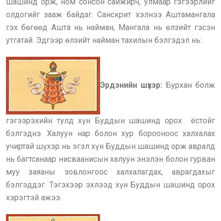
шашинд орж, ном сонсон сайжирч, улмаар гэгээрлийг
олдогийг зааж байдаг. Санскрит хэлнээ Аштамангала
гэх бөгөөд Ашта нь найман, Мангала нь өлзийт гэсэн
утгатай. Эдгээр өлзийт найман тахилын бэлгэдэл нь:
Эрдэнийн шүхэр:
Бурхан болж
гэгээрэхийн тулд хүн Буддын шашинд орох ёстойг
бэлгэднэ. Халуун нар болон хур борооноос халхалах
учиртай шүхэр нь эгэл хүн Буддын шашинд орж авралд
нь багтсанаар нисваанисын халуун энэлэн болон гурван
муу заяаны зовлонгоос халхалагдах, аврагдахыг
бэлгэддэг. Тэгэхээр эхлээд хүн Буддын шашинд орох
хэрэгтэй ажээ.