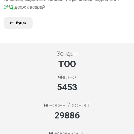
ЭНД
дарж аваарай
Буцах
Зочдын
ТОО
Өчигдөр
5843
Өнгөрсөн 7 хоногт
32021
Өнгөрсөн сард