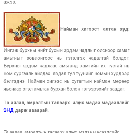
ажээ.
Найман хигээст алтан хүрд:
Ингэж бурхны нийт бусын эрдэм чадлыг олсноор хамаг
амьтныг зовлонгоос нь гэтэлгэх чадалтай болдог.
Бурхны эрдэм чадлаас амьтанд хамгийн их тустай нь
ном сургааль айлдах явдал тул түүнийг номын хүрдээр
бэлгэднэ. Найман хигээс нь хутагтын найман мөрөөр
явснаар эгэл амьтан бурхан болон гэгээрэхийг заадаг.
Та аялал, амралтын талаарх илүү их мэдээ мэдээллийг
ЭНД
дарж аваарай.
Та аялал, амралтын талаарх илүү их мэдээ мэдээллийг