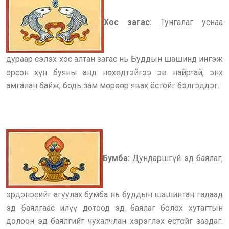
Хос загас:
Тунгалаг уснаа
дураар сэлэх хос алтан загас нь Буддын шашинд ингэж
орсон хүн буяны анд нөхөдтэйгээ эв найртай, энх
амгалан байж, бодь зам мөрөөр явах ёстойг бэлгэддэг.
Бумба:
Дундаршгүй эд баялаг,
эрдэнэсийг агуулах бумба нь буддын шашинтан гадаад
эд баялгаас илүү дотоод эд баялаг болох хутагтын
долоон эд баялгийг чухалчлан хэрэглэх ёстойг заадаг.