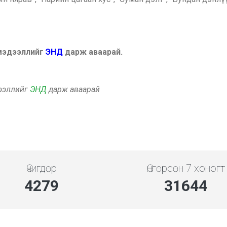
 мэдээллийг
ЭНД
дарж аваарай.
дээллийг
ЭНД
дарж аваарай
Өчигдөр
Өнгөрсөн 7 хоногт
4279
31644