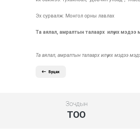
Эх сурвалж: Монгол орны лавлах
Та аялал, амралтын талаарх илүү их мэдээ
Та аялал, амралтын талаарх илүү их мэдээ мэ
Буцах
Зочдын
ТОО