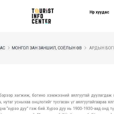
Нүүр хуудас
ДАС
МОНГОЛ ЗАН ЗАНШИЛ, СОЁЛЫН ӨВ
АРДЫН БОГ
бэрээр хөгжиж, богино хэмжээний аялгуутай дуулагдаж и
, нутаг усныхаа онцлогийг тусгасан үг аялгуутайгаараа ялга
адна “хүрээ дуу” гэж бий. Хүрээ дуу нь 1900-1930-аад онд 