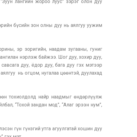
, “Зуун лангийн жороо луус” зэрэг олон дуу
ээрийн бүсийн зон олны дуу нь аялгуу уужим
орины, эр зоригийн, наадам зугааны, гуниг
ангилан нэрлэж байжээ. Шог дуу, хохир дуу,
 савсага дуу, ёдор дуу, бага дуу гэх мэтээр
г аялгуу нь огцом, нугалаа цөөнтэй, дуулахад
цөөн тохиолдолд найр наадмыг өндөрлүүлж
лбал, “Тохой зандан мод”, “Алаг эрээн нум”,
сэн гүн гүнзгий утга агуулгатай хошин дуу
” гэх мэт.