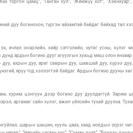
өх торгон цамц”, “Ганган хул”, “Жийжүү хот”, “Хэенхуар”
ний дуу богинохон, түргэн айзамтай байдаг байхад тал х
х, ачлал энэрлийн, хайр сэтгэлийн, нутаг усны, хүлэг м
дунд ардын богино дууг агуулгын хувьд маш олон янзаар 
 дуу, ахрын дуу, араг саврын дуу, шавшай дуу, хүрээ дуу,
 гүнзгий, яруу тод хэллэгтэй байдаг. Ардын богино дууны хө
дам, хурим цэнгүүн дээр богино дуу дуулдаггүй. Зарим 
эрэл, аргамаг сайн хүлэг, ажил үйлсийн тухай дуулна. Тухай
уйлал, шарын шашин, хууль цааз, хаад ноёдын эсрэг чиглэ
н нярав”, “Нарийн цагаан хус”, “Суман дэлт”, “Бундан дэнлүү