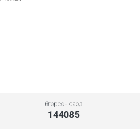
Өнгөрсөн сард
144085