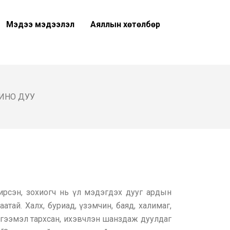
Мэдээ мэдээлэл
Аяллын хөтөлбөр
ИНО ДУУ
рсэн, зохиогч нь үл мэдэгдэх дууг ардын
атай. Халх, буриад, үзэмчин, баяд, халимаг,
түгээмэл тархсан, ихэвчлэн шанздаж дуулдаг