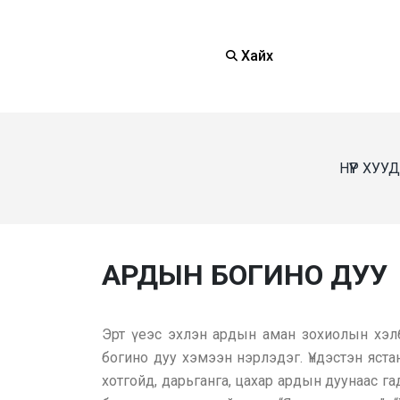
Хайх
НҮҮР ХУУ
АРДЫН БОГИНО ДУУ
Эрт үеэс эхлэн ардын аман зохиолын хэл
богино дуу хэмээн нэрлэдэг. Үндэстэн ястан
хотгойд, дарьганга, цахар ардын дуунаас г