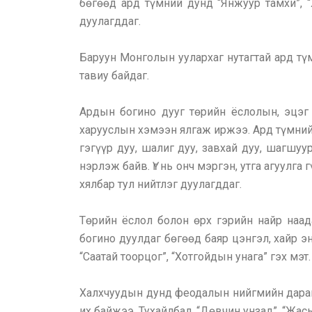
бөгөөд ард түмний дунд “Янжуур тамхи”, “Х
дуулагддаг.
Баруун Монголын уулархаг нутагтай ард түм
тавиу байдаг.
Ардын богино дууг төрийн ёслолын, эцэг э
харууслын хэмээн ялгаж иржээ. Ард түмний 
гэгүүр дуу, шалиг дуу, завхай дуу, шагшуур
нэрлэж байв. Үг нь онч мэргэн, утга агуулга
хялбар тул нийтлэг дуулагддаг.
Төрийн ёслол болон өрх гэрийн найр наа
богино дуулдаг бөгөөд баяр цэнгэл, хайр эн
“Саатай тоорцог”, “Хотгойдын унага” гэх мэт.
Халхчуудын дунд феодалын нийгмийн даранг
их байжээ. Тухайлбал, “Дөвчин унзад”, “Жасы