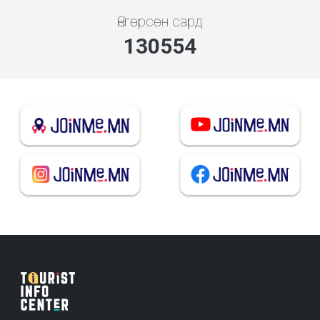
Өнгөрсөн сард
139879