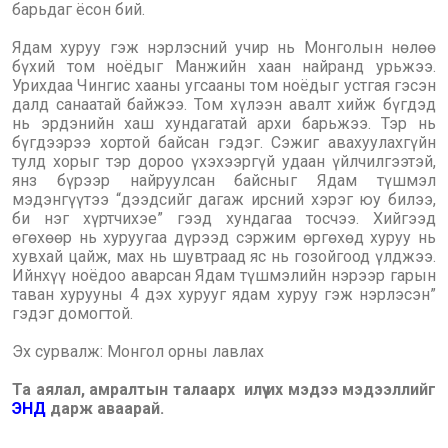
барьдаг ёсон бий.
Ядам хуруу гэж нэрлэсний учир нь Монголын нөлөө
бүхий том ноёдыг Манжийн хаан найранд урьжээ.
Урихдаа Чингис хааны угсааны том ноёдыг устгая гэсэн
далд санаатай байжээ. Том хүлээн авалт хийж бүгдэд
нь эрдэнийн хаш хундагатай архи барьжээ. Тэр нь
бүгдээрээ хортой байсан гэдэг. Сэжиг авахуулахгүйн
тулд хорыг тэр дороо үхэхээргүй удаан үйлчилгээтэй,
янз бүрээр найруулсан байсныг Ядам түшмэл
мэдэнгүүтээ “дээдсийг дагаж ирсний хэрэг юу билээ,
би нэг хүртчихэе” гээд хундагаа тосчээ. Хийгээд
өгөхөөр нь хуруугаа дүрээд сэржим өргөхөд хуруу нь
хувхай цайж, мах нь шувтраад яс нь гозойгоод үлджээ.
Ийнхүү ноёдоо аварсан Ядам түшмэлийн нэрээр гарын
таван хурууны 4 дэх хурууг ядам хуруу гэж нэрлэсэн”
гэдэг домогтой.
Эх сурвалж: Монгол орны лавлах
Та аялал, амралтын талаарх илүү их мэдээ мэдээллийг
ЭНД
дарж аваарай.