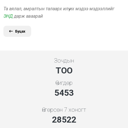
Та аялал, амралтын талаарх илүү их мэдээ мэдээллийг
ЭНД
дарж аваарай
Буцах
Зочдын
ТОО
Өчигдөр
5843
Өнгөрсөн 7 хоногт
30559