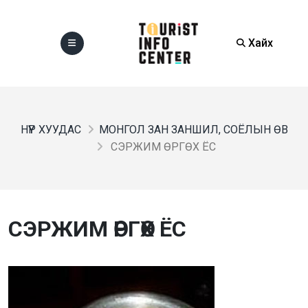
Хайх
НҮҮР ХУУДАС
МОНГОЛ ЗАН ЗАНШИЛ, СОЁЛЫН ӨВ
СЭРЖИМ ӨРГӨХ ЁС
СЭРЖИМ ӨРГӨХ ЁС