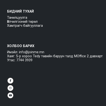
БИДНИЙ ТУХАЙ
Танилцуулга
Үйлчилгээний төрөл
Хамтрагч байгууллага
ХОЛБОО БАРИХ
Имэйл: info@joinme.mn
Хаяг: 5-р хороо Tedy төвийн баруун талд MOffice 2 давхарт
Утас: 7744 3939