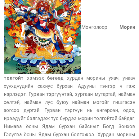
Монголоор
Морин
толгойт
хэмээх бөгөөд хурдан морины уяач, унаач
хүүхдүүдийн сахиус бурхан. Адууны тэнгэр ч гэж
нэрлэдэг. Гурван тэргүүнтэй, зургаан мутартай, найман
хөлтэй, найман лус буюу найман могойг гишгэсэн
зогсоо дүртэй. Гурван тэргүүн нь өнгөрсөн, одоо,
ирээдүйг бэлгэдэж тус бүрдээ морин толгойтой байдаг.
Нимава ёсны Ядам бурхан байсныг Богд Зонхов
Гэлүгва ёсны Ядам бурхан болгожээ. Хурдан морины