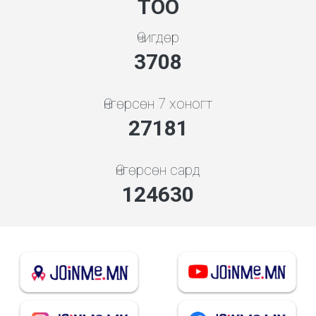
ТОО
Өчигдөр
3994
Өнгөрсөн 7 хоногт
29272
Өнгөрсөн сард
134217