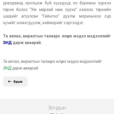
уралдаанд оролцож буй хүүхдүүд эл бурханы зүрхэн
тарни болох “Ум марзий нам сууха” хэмээх тарнийн
шидийг агуулсан “Гийнгоо” дуулж мориныхоо сүр
хүчийг нэмэгдүүлж, хийморийг сэргээдэг.
Та аялал, амралтын талаарх илүү их мэдээ мэдээллийг
ЭНД
дарж аваарай.
Та аялал, амралтын талаарх илүү их мэдээ мэдээллийг
ЭНД
дарж аваарай
Буцах
Зочдын