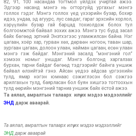
82, 91, 100 насандаа тогтмол үйлдэх учиртай ажээ.
Эдгээр насанд мэнгэ нь огторгуйд ургахыг мэнгэ
голлох гэдэг. Мэнгэ голлох үед үхээрийн бузар, бохир
идээ, ундаа, эд агуурс, лус савдаг, гараг эрхсийн хорлол,
хэрүүлийн бузар гай барцад тохиолдож болох тул
болгоомжтой байвал зохих ажээ. Мэнгэ тус бүрд засал
байх бөгөөд эртний Энэтхэгээс уламжилсан байна. Нэг
цагаан, хоёр хар, гурван хөх, дөрвөн ногоон, таван шар,
зургаан цагаан, долоон улаан, найман цагаан, есөн улаан
мэнгэ гэж байдаг. Мэнгэний засалд “мэнгэний гол”
хэмээх номыг уншдаг. Мэнгэ болгонд харгалзах
бурхан, тарни байдаг бөгөөд тэдгээрийг байнга уншиж
байвал өлзийтэй гэнэ. Айсан үедээ айдсаа үргээхийн
тулд, ямар нэгэн юмнаас сэжиглэсэн бол сэжгээ
арилгахын тулд, баярласан бол буян хишгээ тогтоохын
тулд өөрийн мэнгэний тарниа уншиж байх ёстой ажээ.
Та аялал, амралтын талаарх илүү их мэдээ мэдээллийг
ЭНД
дарж аваарай.
Та аялал, амралтын талаарх илүү их мэдээ мэдээллийг
ЭНД
дарж аваарай