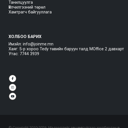
Танилцуулга
Үйлчилгээний төрөл
Хамтрагч байгууллага
ХОЛБОО БАРИХ
Имэйл: info@joinme.mn
Хаяг: 5-р хороо Tedy төвийн баруун талд MOffice 2 давхарт
Утас: 7744 3939
© Copyright 2010-
2026
. Мэдээллийг зөвшөөрөлгүйгээр хуулбарлан өөр