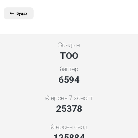
Буцах
Зочдын
ТОО
Өчигдөр
7101
Өнгөрсөн 7 хоногт
27330
Өнгөрсөн сард
135568