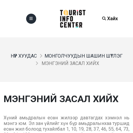
Хайх
НҮҮР ХУУДАС
МОНГОЛЧУУДЫН ШАШИН ШҮТЛЭГ
МЭНГЭНИЙ ЗАСАЛ ХИЙХ
МЭНГЭНИЙ ЗАСАЛ ХИЙХ
Хүний амьдралын есөн жилээр давтагдах хэмнэл нь
мэнгэ юм. Эл зан үйлийг хүн бүр амьдралынхаа туршид
есөн жил болоод тухайлбал 1, 10, 19, 28, 37, 46, 55, 64, 73,