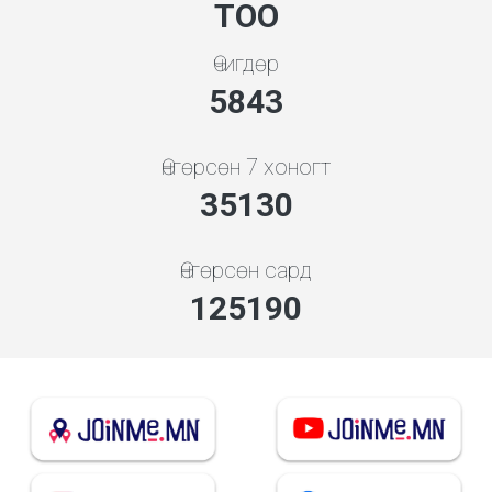
ТОО
Өчигдөр
5843
Өнгөрсөн 7 хоногт
35130
Өнгөрсөн сард
134820