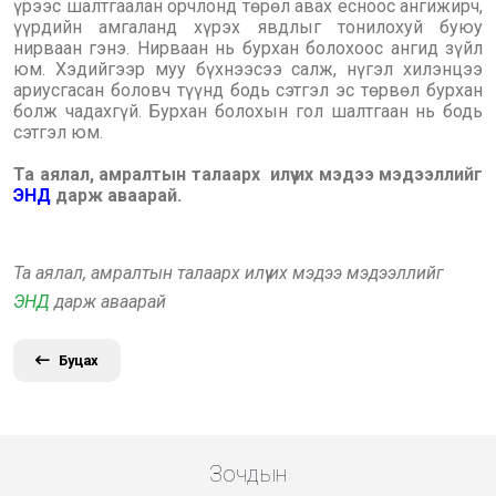
үрээс шалтгаалан орчлонд төрөл авах ёсноос ангижирч,
үүрдийн амгаланд хүрэх явдлыг тонилохуй буюу
нирваан гэнэ. Нирваан нь бурхан болохоос ангид зүйл
юм. Хэдийгээр муу бүхнээсээ салж, нүгэл хилэнцээ
ариусгасан боловч түүнд бодь сэтгэл эс төрвөл бурхан
болж чадахгүй. Бурхан болохын гол шалтгаан нь бодь
сэтгэл юм.
Та аялал, амралтын талаарх илүү их мэдээ мэдээллийг
ЭНД
дарж аваарай.
Та аялал, амралтын талаарх илүү их мэдээ мэдээллийг
ЭНД
дарж аваарай
Буцах
Зочдын