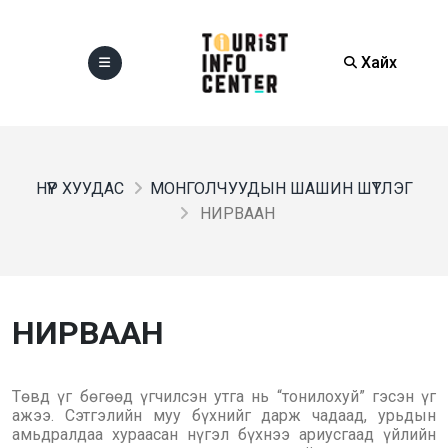
Хайх
НҮҮР ХУУДАС
МОНГОЛЧУУДЫН ШАШИН ШҮТЛЭГ
НИРВААН
НИРВААН
Төвд үг бөгөөд үгчилсэн утга нь “тонилохуй” гэсэн үг
ажээ. Сэтгэлийн муу бүхнийг дарж чадаад, урьдын
амьдралдаа хураасан нүгэл бүхнээ ариусгаад үйлийн