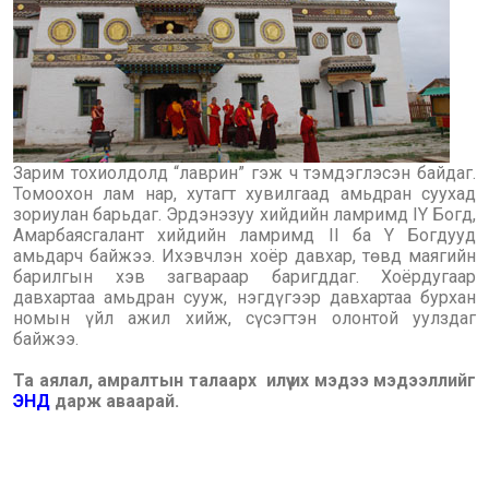
Зарим тохиолдолд “лаврин” гэж ч тэмдэглэсэн байдаг.
Томоохон лам нар, хутагт хувилгаад амьдран суухад
зориулан барьдаг. Эрдэнэзуу хийдийн ламримд IY Богд,
Амарбаясгалант хийдийн ламримд II ба Y Богдууд
амьдарч байжээ. Ихэвчлэн хоёр давхар, төвд маягийн
барилгын хэв загвараар баригддаг. Хоёрдугаар
давхартаа амьдран сууж, нэгдүгээр давхартаа бурхан
номын үйл ажил хийж, сүсэгтэн олонтой уулздаг
байжээ.
Та аялал, амралтын талаарх илүү их мэдээ мэдээллийг
ЭНД
дарж аваарай.