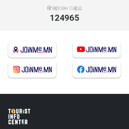
Өнгөрсөн сард
134577