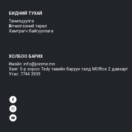
БИДНИЙ ТУХАЙ
Танилцуулга
Үйлчилгээний төрөл
Хамтрагч байгууллага
ХОЛБОО БАРИХ
Имэйл: info@joinme.mn
Хаяг: 5-р хороо Tedy төвийн баруун талд MOffice 2 давхарт
Утас: 7744 3939