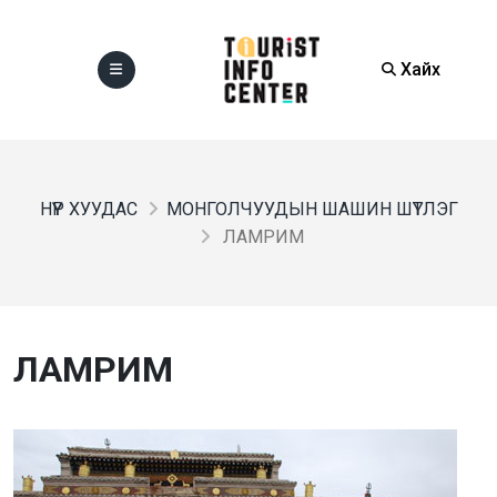
Хайх
НҮҮР ХУУДАС
МОНГОЛЧУУДЫН ШАШИН ШҮТЛЭГ
ЛАМРИМ
ЛАМРИМ