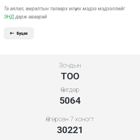
Та аялал, амралтын талаарх илүү их мэдээ мэдээллийг
ЭНД
дарж аваарай
Буцах
Зочдын
ТОО
Өчигдөр
5453
Өнгөрсөн 7 хоногт
32545