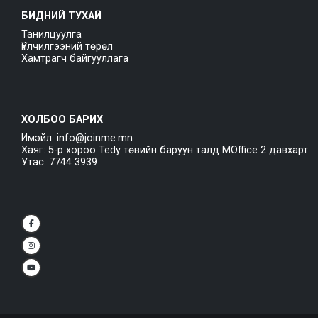
БИДНИЙ ТУХАЙ
Танилцуулга
Үйлчилгээний төрөл
Хамтрагч байгууллага
ХОЛБОО БАРИХ
Имэйл: info@joinme.mn
Хаяг: 5-р хороо Tedy төвийн баруун талд MOffice 2 давхарт
Утас: 7744 3939