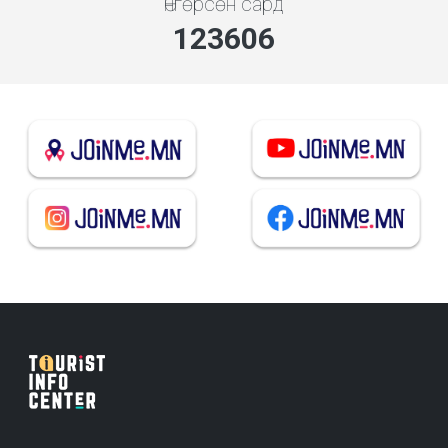
Өнгөрсөн сард
142622