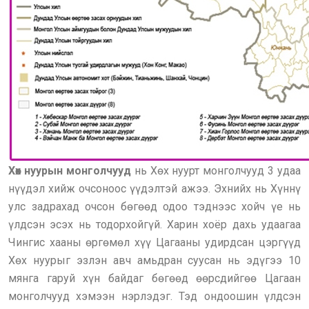
Хөх нуурын монголчууд
нь Хөх нуурт монголчууд 3 удаа
нүүдэл хийж очсоноос үүдэлтэй ажээ. Эхнийх нь Хүннү
улс задрахад очсон бөгөөд одоо тэднээс хойч үе нь
үлдсэн эсэх нь тодорхойгүй. Харин хоёр дахь удаагаа
Чингис хааны өргөмөл хүү Цагааны удирдсан цэргүүд
Хөх нуурыг эзлэн авч амьдран суусан нь эдүгээ 10
мянга гаруй хүн байдаг бөгөөд өөрсдийгөө Цагаан
монголчууд хэмээн нэрлэдэг. Тэд ондоошин үлдсэн