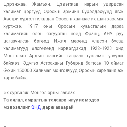
Цэрэнжав, Жамъян, Цэвэгжав нарын удирдсан
халимаг цэргүүд Оросын армийн бүрэлдэхүүнд явж
Австри хүртэл тулалдан Оросын хаанаас их шан харамж
хүртжээ. 1917 оны Оросын хувьсгалын дараа
халимагийн олон язгууртан ноёд Франц, АНУ руу
цагаачилсан бөгөөд Ижил мөрөнд үлдсэн бусад
халимагууд өлсгөлөнд нэрвэгдэхэд 1922-1923 онд
Монголын Ардын засгийн газраас тусламж үзүүлж
байжээ. Эдүгээ Астраханы Губернд багтсан 10 аймаг
бүхий 150000 Халимаг монголчууд Оросын харъяанд аж
төрж байна.
Эх сурвалж: Монгол орны лавлах
Та аялал, амралтын талаарх илүү их мэдээ
мэдээллийг
ЭНД
дарж аваарай.