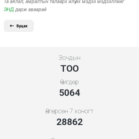
Та аялал, амралтын талаарх илүү их мэдээ мэдээллийг
ЭНД
дарж аваарай
Буцах
Зочдын
ТОО
Өчигдөр
5843
Өнгөрсөн 7 хоногт
33302