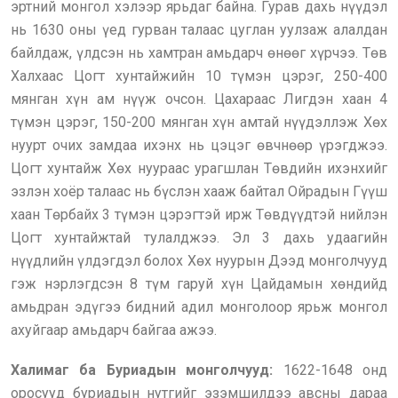
эртний монгол хэлээр ярьдаг байна. Гурав дахь нүүдэл
нь 1630 оны үед гурван талаас цуглан уулзаж алалдан
байлдаж, үлдсэн нь хамтран амьдарч өнөөг хүрчээ. Төв
Халхаас Цогт хунтайжийн 10 түмэн цэрэг, 250-400
мянган хүн ам нүүж очсон. Цахараас Лигдэн хаан 4
түмэн цэрэг, 150-200 мянган хүн амтай нүүдэллэж Хөх
нуурт очих замдаа ихэнх нь цэцэг өвчнөөр үрэгджээ.
Цогт хунтайж Хөх нуураас урагшлан Төвдийн ихэнхийг
эзлэн хоёр талаас нь бүслэн хааж байтал Ойрадын Гүүш
хаан Төрбайх 3 түмэн цэрэгтэй ирж Төвдүүдтэй нийлэн
Цогт хунтайжтай тулалджээ. Эл 3 дахь удаагийн
нүүдлийн үлдэгдэл болох Хөх нуурын Дээд монголчууд
гэж нэрлэгдсэн 8 түм гаруй хүн Цайдамын хөндийд
амьдран эдүгээ бидний адил монголоор ярьж монгол
ахуйгаар амьдарч байгаа ажээ.
Халимаг ба Буриадын монголчууд:
1622-1648 онд
оросууд буриадын нутгийг эзэмшилдээ авсны дараа