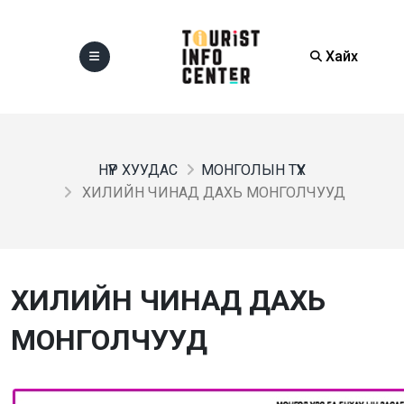
Хайх
НҮҮР ХУУДАС
МОНГОЛЫН ТҮҮХ
ХИЛИЙН ЧИНАД ДАХЬ МОНГОЛЧУУД
ХИЛИЙН ЧИНАД ДАХЬ
МОНГОЛЧУУД