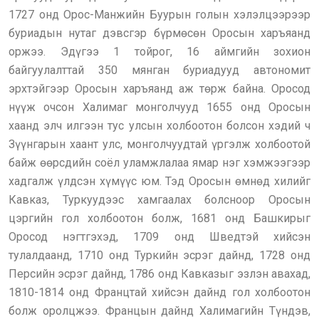
1727 онд Орос-Манжийн Буурын голын хэлэлцээрээр
буриадын нутаг дэвсгэр бүрмөсөн Оросын харъяанд
оржээ. Эдүгээ 1 тойрог, 16 аймгийн зохион
байгуулалттай 350 мянган буриадууд автономит
эрхтэйгээр Оросын харъяанд аж төрж байна. Оросод
нүүж очсон Халимаг монголчууд 1655 онд Оросын
хаанд элч илгээн тус улсын холбоотон болсон хэдий ч
Зүүнгарын хаант улс, монголчуудтай үргэлж холбоотой
байж өөрсдийн соёл уламжлалаа ямар нэг хэмжээгээр
хадгалж үлдсэн хүмүүс юм. Тэд Оросын өмнөд хилийг
Кавказ, Туркуудээс хамгаалах болсноор Оросын
цэргийн гол холбоотон болж, 1681 онд Башкирыг
Оросод нэгтгэхэд, 1709 онд Шведтэй хийсэн
тулалдаанд, 1710 онд Туркийн эсрэг дайнд, 1728 онд
Персийн эсрэг дайнд, 1786 онд Кавказыг эзлэн авахад,
1810-1814 онд Францтай хийсэн дайнд гол холбоотон
болж оролцжээ. Францын дайнд Халимагийн Түндэв,