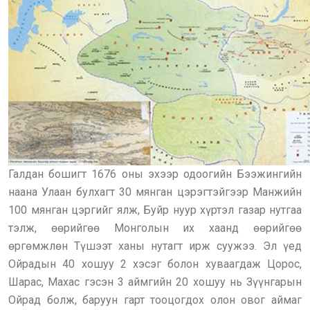
Галдан бошигт 1676 оны эхээр одоогийн Бээжингийн
наана Улаан булхагт 30 мянган цэрэгтэйгээр Манжийн
100 мянган цэргийг ялж, Буйр нуур хүртэл газар нутгаа
тэлж, өөрийгөө Монголын их хаанд өөрийгөө
өргөмжлөн Түшээт ханы нутагт ирж суужээ. Эл үед
Ойрадын 40 хошуу 2 хэсэг болон хуваагдаж Цорос,
Шарас, Махас гэсэн 3 аймгийн 20 хошуу нь Зүүнгарын
Ойрад болж, баруун гарт тооцогдох олон овог аймаг