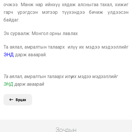
очжээ. Манж нар ийнхүү хядаж алсныгаа тахал, хижиг
гарч үрэгдсэн мэтээр түүхэндээ бичиж үлдээсэн
байдаг.
Эх сурвалж: Монгол орны лавлах
Та аялал, амралтын талаарх илүү их мэдээ мэдээллийг
ЭНД
дарж аваарай.
Та аялал, амралтын талаарх илүү их мэдээ мэдээллийг
ЭНД
дарж аваарай
Буцах
Зочдын