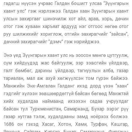
гадагш нүүсэн учраас Галдан бошигт улсаа “Зүүнгарын
хаант улс” гэж нэрлэжээ. Галдан хаан Зүүнгарын хаант
улсын захиргааг шинэчилж хот айл, арав, хорь, дөчин
отог гэж хуваан харъяат ардууд нэг отгоос нөгөө отог
руу шилжихийг хориглож, отгийн захирагчийг “зайсан”,
дөчний захирагчийг “дэмч” гэж нэрийджээ.
Энэ үед Зүүнгарын хаант улс нь зоосон мөнгө цутгуулж,
сүм хийдүүдэд жас байгуулж, зэр зэвсгийн үйлдвэр,
галт бөмбөг, дарины үйлдвэр, тагнуулын алба, газар
тариалан, мал аж ахуй хөгжүүлсэн том гүрэн байжээ.
Манжийн Энх-Амгалан Галданг ихэд дорд үзэн “хаан”
гэдгийг хүлээн зөвшөөрдөггүй байсан бөгөөд Манжтай
хийх худалдаа наймаанд ихээхэн садаа учруулдаг
байсан тул Туркменистан, Самарканд, Бухар зэрэг рүү
газар нутгаа тэлж, худалдааны замд ноёрхох болжээ.
1686 он гэхэд Хасаг, Хотон, Хами, Турфан, Кашгар,
Яркенд, Сайрам, Киргиз, Бухар, Самарканд, Фирганы