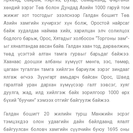
хөндий зэрэг Төв болон Дундад Азийн 1000 гаруй том
жижиг хот тосгодыг эзэлснээр Галдан бошигт Төв
Азийн хамгийн хүчирхэг хүн болж, Оростой найрсаг
байж худалдаа наймаа хийх, харилцан элч солилцох
бодлого барьж, Орос, Хятадыг холбосон “Торгоны зам”-
ыг хяналтандаа авсан байв. Галдан хаан тод, дөрвөлжин,
төвд үсэгтэй алтан тамга гурвыг барьдаг байжээ.
Хаанаас доошхи албаны хүмүүст мөнгө, зэс, төмөр,
цагаан тугалган тамга хийлгэн бариулж зэрэг зиндааг
ялгаж өгчээ. Зүүнгарт амьдарч байсан Орос, Швед
гаралтай уран дархан хүмүүсээр галт зэвсэг, хуяг
дуулга, жад, илд хийлгэж байх зорилгоор 1000 өрх
бүхий “буучин” хэмээх отгийг байгуулж байжээ.
Галдан бошигт 20 жилийн турш Манжийн эсрэг
тэмцэхдээ олон удаагийн дайн байлдаанд ялалт
байгуулсан боловч хамгийн сүүлчийн буюу 1695 оны