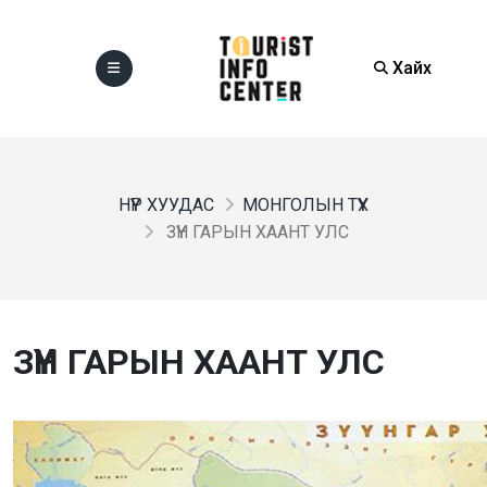
Хайх
НҮҮР ХУУДАС
МОНГОЛЫН ТҮҮХ
ЗҮҮН ГАРЫН ХААНТ УЛС
ЗҮҮН ГАРЫН ХААНТ УЛС