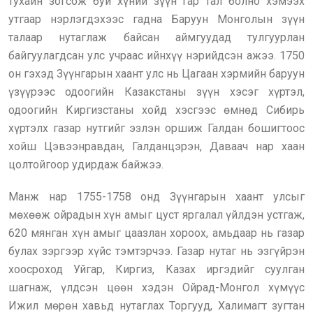
тухайн зогсож буй хүний зүүн гар тал болно хэмээх
утгаар нэрлэгдэхээс гадна Баруун Монголын зүүн
талаар нутаглаж байсан аймгуудад тулгуурлан
байгуулагдсан улс учраас ийнхүү нэрийдсэн ажээ. 1750
он гэхэд Зүүнгарын хаант улс нь Цагаан хэрмийн баруун
үзүүрээс одоогийн Казакстаны зүүн хэсэг хүртэл,
одоогийн Киргизстаны хойд хэсгээс өмнөд Сибирь
хүртэлх газар нутгийг эзлэн оршиж Галдан бошигтоос
хойш Цэвээнравдан, Галданцэрэн, Даваач нар хаан
цолтойгоор удирдаж байжээ.
Манж нар 1755-1758 онд Зүүнгарын хаант улсыг
мөхөөж ойрадын хүн амыг цуст яргалал үйлдэн устгаж,
620 мянган хүн амыг цаазлан хороох, амьдаар нь газар
булах зэргээр хүйс тэмтэрчээ. Газар нутаг нь эзгүйрэн
хоосроход Уйгар, Киргиз, Казах иргэдийг суулган
шагнаж, үлдсэн цөөн хэдэн Ойрад-Монгол хүмүүс
Ижил мөрөн хавьд нутаглах Торгууд, Халимагт зугтан