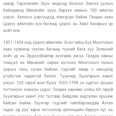
хавар Тэрэлжийн Зуун модонд болсон Эмээл уулын
байлдаанд Манжийн зүүн, баруун замын 100 мянган
цэрэг, Халхын цэргүүдэд ялагдсан байна. Галдан хаан
Цорос аймгийн хүн бөгөөд Цорос нь Хавт Хасарын үр
хойч юм.
1451-1454 онд Цорос аймгийн Эсэн тайш бүх Монголын
хаан сууринд суусан бөгөөд түүний бага хүү Эсмүний
хойч үр нь Эрдэнэбаатар хунтайж ажээ. Галдан хааны
тэмцэл нь Манжийг сөрөн зогссон Монголын талын
цорын ганц хүчин байсан гэдгийг ямар ч нөхцөлд
үгүйсгэж чадахгүй билээ. Түүхчид Зүүнгарын хаант
улсыг 120 гаруй жил буюу 1635-1758 он хүртэл оршин
тогтносон хэмээн үздэг. Галдан хаанаас хойш 60 гаруй
Зүүнгарын хаант улс тусгаар байдлаа хадгалан оршиж
байсан байна. Зүүнгар гэдгийг тайлбарлахдаа Алтан
гадас од руу харж зогсохоор ертөнцийн баруун зүг нь