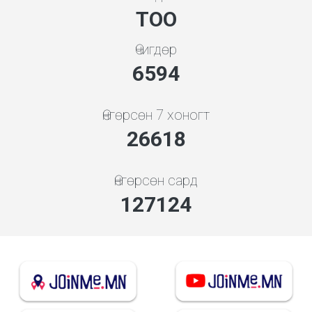
ТОО
Өчигдөр
7608
Өнгөрсөн 7 хоногт
30713
Өнгөрсөн сард
146682