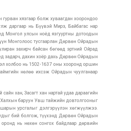
н гурван хязгаар болж хуваагдан хоорондоо
улж даргаар нь Бүүвэй Мирз, Байбагас нар
үед Монгол улсын ноёд язгууртны дотоодын
 Зүүн Монголоос тусгаарлан Дөрвөн Ойрадын
 улиран захирч байсан бөгөөд эртний Ойрад
үед задарч, дахин хоёр дахь Дөрвөн Ойрадын
 эл холбоо нь 1502-1637 оны хооронд оршин
 аймгийн нөлөө ихсэж Ойрадын чуулганаар
сайн хан, Засагт хан нартай удаа дараагийн
ж, Халхын баруун Увш тайжийн довтолгооныг
 шарын урсгалыг дэлгэрүүлэн хөгжүүлжээ.
уудыг бий болгож, түүхэнд Дөрвөн Ойрадын
 оронд нь нөхөн сонгох байдлаар дөрвийн