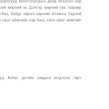
 цоросууд монголчуудын дунд ихээхэн нэр
сей мөрний эх Дэлгэр мөрний сав газраар
игбөх, Хайду нарын харъяат болжээ. Тэдний
эн овог аймгийн нэр биш олон овог аймгийг
ууд Алтан ургийн хаадын мэдлээс гарч