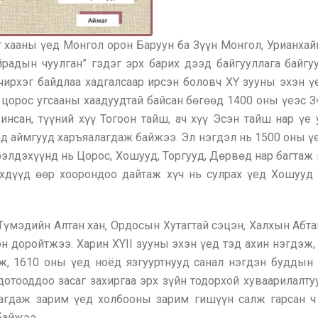
 хааны үед Монгол орон Баруун ба Зүүн Монгол, Урианхай
адын чуулган” гэдэг эрх барих дээд байгууллага байгу
үчирхэг байдлаа хадгалсаар ирсэн боловч XY зууны эхэн 
д цорос угсааны хаадуудтай байсан бөгөөд 1400 оны үеэс
инсан, түүний хүү Тогоон тайш, ач хүү Эсэн тайш нар үе
тад аймгууд харъяалагдаж байжээ. Эл нэгдэл нь 1500 оны 
рэлдэхүүнд нь Цорос, Хошууд, Торгууд, Дөрвөд нар багтаж
үхдүүд өөр хоорондоо дайтаж хүч нь сулрах үед Хошууд
эдийн Алтан хан, Ордосын Хутагтай сэцэн, Халхын Абтай 
эн доройтжээ. Харин XYII зууны эхэн үед тэд ахин нэгдэ
ж, 1610 оны үед ноёд язгууртнууд санал нэгдэн буддын
дотооддоо засаг захиргаа эрх зүйн тодорхой хуваарилалт
лагдаж зарим үед холбооны зарим гишүүн салж гарсан ч
байжээ.