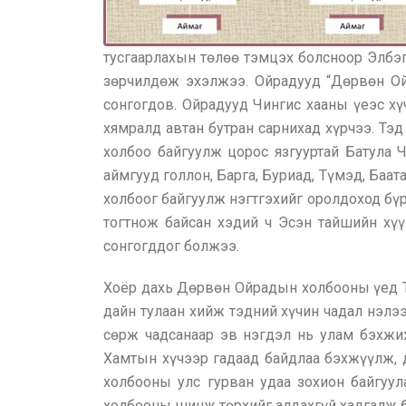
тусгаарлахын төлөө тэмцэх болсноор Элбэг
зөрчилдөж эхэлжээ. Ойрадууд “Дөрвөн Ойр
сонгогдов. Ойрадууд Чингис хааны үеэс х
хямралд автан бутран сарнихад хүрчээ. Тэ
холбоо байгуулж цорос язгууртай Батула Ч
аймгууд голлон, Барга, Буриад, Түмэд, Баа
холбоог байгуулж нэгтгэхийг оролдоход бү
тогтнож байсан хэдий ч Эсэн тайшийн хү
сонгогддог болжээ.
Хоёр дахь Дөрвөн Ойрадын холбооны үед Түм
дайн тулаан хийж тэдний хүчин чадал нэлэ
сөрж чадсанаар эв нэгдэл нь улам бэхжи
Хамтын хүчээр гадаад байдлаа бэхжүүлж, 
холбооны улс гурван удаа зохион байгуу
холбооны шинж төрхийг алдахгүй хадгалж 