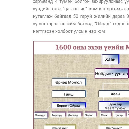
харъяанд 4 түмэн болгон захируулснаас 
хүндийг олж “цагаан яс” хэмээн өргөмжл
нутаглаж байгаад 50 гаруй жилийн дараа З
үүсэл гарал нь ийм бөгөөд “Ойрад” гэдэг 
нэгтгэсэн холбоот улсын нэр юм.