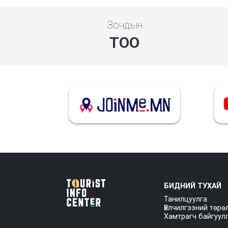
Зочдын
ТОО
БИДНИЙ ТУХАЙ
Танилцуулга
Үйлчилгээний төрө
Хамтрагч байгуул