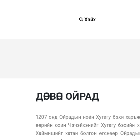
Хайх
ДӨРВӨН ОЙРАД
1207 онд Ойрадын ноён Хутагу бэхи харъя
өөрийн охин Чэчэйхэнийг Хутагу бэхийн х
Хаймишийг хатан болгон өгснөөр Ойрадын