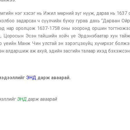
мгийн нэг хэсэг нь Ижил мөрний зүг нүүж, дараа нь 1637 
холбоо задарсан ч сүүлчийн буюу гурав дахь “Дөрвөн Ой
вөд нар оролцож 1637-1758 оны хооронд оршин тогтножэ
, Цоросын Эсэн тайшийн хойч үе Эрдэнэбаатар хун тайж
р үеийн Манж Чин улстай эн зэрэгцэхүйц хүчирхэг болжэ
эн алдаршиж аж ахуй, эдийн засгийн талаар ихэд бэхэжсэн
 мэдээллийг
ЭНД
дарж аваарай.
дээллийг
ЭНД
дарж аваарай