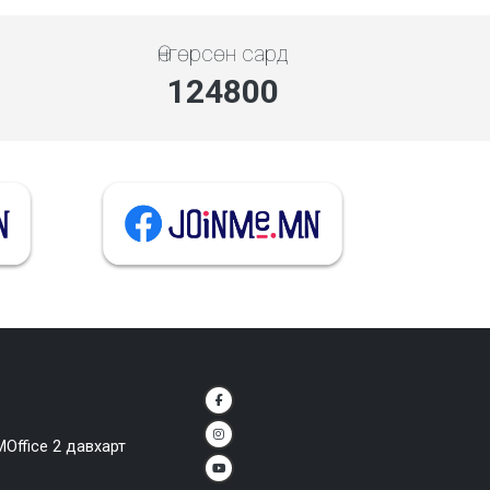
Өнгөрсөн сард
144000
MOffice 2 давхарт