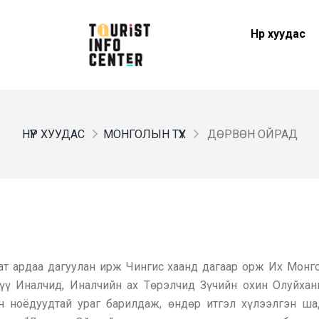
Нүүр хуудас
НҮҮР ХУУДАС
МОНГОЛЫН ТҮҮХ
ДӨРВӨН ОЙРАД
ат ардаа дагуулан ирж Чингис хаанд дагаар орж Их Монг
үү Иналчид, Иналчийн ах Төрэлчид Зүчийн охин Олуйхан
 ноёдуудтай ураг барилдаж, өндөр итгэл хүлээлгэн ша