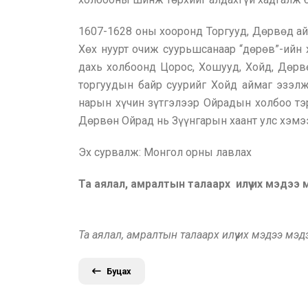
1607-1628 оны хооронд Торгууд, Дөрвөд ай
Хөх нуурт очиж суурьшсанаар “дөрөв”-ийн 
дахь холбоонд Цорос, Хошууд, Хойд, Дөр
торгуудын байр суурийг Хойд аймаг эзэлж
нарын хүчин зүтгэлээр Ойрадын холбоо тэ
Дөрвөн Ойрад нь Зүүнгарын хаант улс хэмэ
Эх сурвалж: Монгол орны лавлах
Та аялал, амралтын талаарх илүү их мэдээ
Та аялал, амралтын талаарх илүү их мэдээ мэ
Буцах