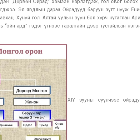
үүдэн “Дөрвөн Ойрад” хэмээн нэрлэгдэж, гол овог болох
өгджээ. Эл явдлын дараа Ойрадууд баруун зүгт нүүж Ени
авхан, Хүнүй гол, Алтай уулын зүүн бэл хүрч нутаглан Ар
нь “ойн ард” гэдэг үгнээс гаралтайн дээр тусгайлсан нэг
XIY зууны сүүлчээс ойрад