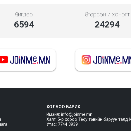
Өчигдөр
Өнгөрсөн 7 хоногт
7608
28031
ХОЛБОО БАРИХ
Имэйл: info@joinme.mn
л
Хаяг: 5-р хороо Tedy төвийн баруун талд 
лага
Утас: 7744 3939