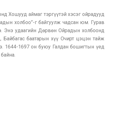
онд Хошууд аймаг тэргүүтэй хэсэг ойрадууд
радын холбоо”-г байгуулж чадсан юм. Гурав
э. Энэ удаагийн Дөрвөн Ойрадын холбоонд
, Байбагас баатарын хүү Очирт цэцэн тайж
э. 1644-1697 он буюу Галдан бошигтын үед
 байна.