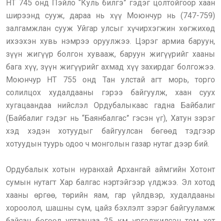
НТ 745 онд Пэйло “Куль билгэ” гэдэг цолтойгоор хаан
ширээнд сууж, дараа нь хүү Моюнчур нь (747-759)
залгамжлан сууж Уйгар улсыг хүчирхэгжин хөгжихөд
ихээхэн хувь нэмрээ оруулжээ. Цэрэг армиа баруун,
зүүн жигүүр болгон хувааж, баруун жигүүрийг хааны
бага хүү, зүүн жигүүрийг ахмад хүү захирдаг болгожээ.
Моюнчур НТ 755 онд Тан улстай агт морь, торго
солилцох худалдааны гэрээ байгуулж, хаан суух
хугацаандаа нийслэл Ордубалыкаас гадна Байбалиг
(Байбалиг гэдэг нь “Баянбалгас” гэсэн үг), Хатун зэрэг
хэд хэдэн хотуудыг байгуулсан бөгөөд тэдгээр
хотуудын туурь одоо ч монголын газар нутаг дээр бий.
Ордубалык хотын нуранхай Архангай аймгийн Хотонт
сумын нутагт Хар балгас нэртэйгээр үлджээ. Эл хотод
хааны өргөө, төрийн яам, гар үйлдвэр, худалдааны
хороолол, шашны сүм, цайз бэхлэлт зэрэг байгууламж
байсан бөгөөд уртаашаа 25 км үргэлжилсэн том хот