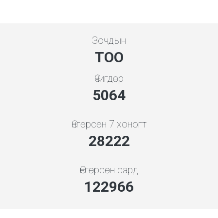
Зочдын
ТОО
Өчигдөр
5843
Өнгөрсөн 7 хоногт
32564
Өнгөрсөн сард
141884