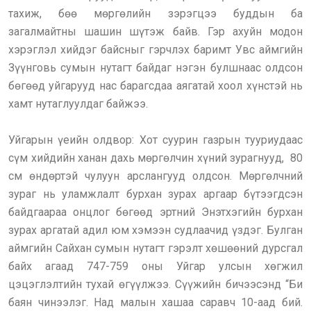
тахиж, бөө мөргөлийн зэрэгцээ буддын ба
загалмайтны шашин шүтэж байв. Гэр ахуйн модон
хэрэглэл хийдэг байсныг гэрчлэх баримт Увс аймгийн
Зүүнговь сумын нутагт байдаг нэгэн булшнаас олдсон
бөгөөд уйгарууд нас барагсдаа аягатай хоол хүнстэй нь
хамт нутаглуулдаг байжээ.
Уйгарын үеийн олдвор: Хот суурин газрын тууриудаас
сүм хийдийн ханан дахь мөргөлчин хүний зурагнууд, 80
см өндөртэй чулуун арслангууд олдсон. Мөргөлчний
зураг нь уламжлалт бурхан зурах аргаар бүтээгдсэн
байдгаараа онцлог бөгөөд эртний Энэтхэгийн бурхан
зурах аргатай адил юм хэмээн судлаачид үздэг. Булган
аймгийн Сайхан сумын нутагт гэрэлт хөшөөний дурсгал
байх агаад 747-759 оны Уйгар улсын хөгжил
цэцэглэлтийн тухай өгүүлжээ. Сүүжийн бичээсэнд “Би
баян чинээлэг. Над малын хашаа саравч 10-аад бий.