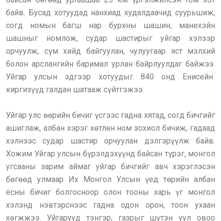
байв. Бусад хотуудад нанхиад худалдаачид суурьшиж,
согд номын багш нар бурхны шашин, манехэйн
шашныг номлож, судар шастирыг уйгар хэлээр
орчуулж, сүм хийд байгуулан, чулуугаар яст мэлхий
болон арслангийн баримал урлан байрлуулдаг байжээ.
Уйгар улсын эдгээр хотуудыг 840 онд Енисейн
киргизүүд галдан шатааж сүйтгэжээ.
Уйгар улс өөрийн бичиг үсгээс гадна хятад, согд бичгийг
ашиглаж, албан хэрэг хөтлөн ном зохиол бичиж, гадаад
хэлнээс судар шастир орчуулан дэлгэрүүлж байв.
Хожим Уйгар улсын бүрэлдэхүүнд байсан түрэг, монгол
угсааны зарим аймаг уйгар бичгийг авч хэрэглэсэн
бөгөөд улмаар Их Монгол Улсын үед төрийн албан
ёсны бичиг болгосноор олон тооны харь үг монгол
хэлэнд нэвтэрснээс гадна одон орон, тоон ухаан
хөгжжээ. Уйгарууд тэнгэр, газрыг шүтэн уул овоо