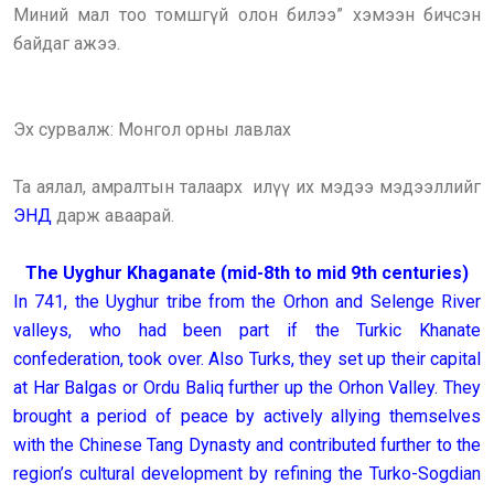
Миний мал тоо томшгүй олон билээ” хэмээн бичсэн
байдаг ажээ.
Эх сурвалж: Монгол орны лавлах
Та аялал, амралтын талаарх илүү их мэдээ мэдээллийг
ЭНД
дарж аваарай.
The Uyghur Khaganate (mid-8th to mid 9th centuries)
In 741, the Uyghur tribe from the Orhon and Selenge River
valleys, who had been part if the Turkic Khanate
confederation, took over. Also Turks, they set up their capital
at Har Balgas or Ordu Baliq further up the Orhon Valley. They
brought a period of peace by actively allying themselves
with the Chinese Tang Dynasty and contributed further to the
region’s cultural development by refining the Turko-Sogdian