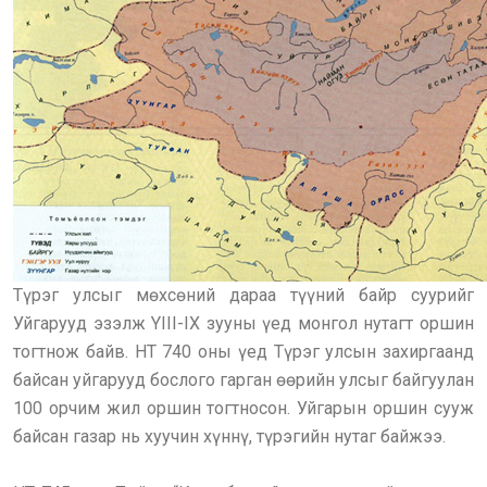
Түрэг улсыг мөхсөний дараа түүний байр суурийг
Уйгарууд эзэлж YIII-IX зууны үед монгол нутагт оршин
тогтнож байв. НТ 740 оны үед Түрэг улсын захиргаанд
байсан уйгарууд бослого гарган өөрийн улсыг байгуулан
100 орчим жил оршин тогтносон. Уйгарын оршин сууж
байсан газар нь хуучин хүннү, түрэгийн нутаг байжээ.