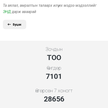
Та аялал, амралтын талаарх илүү их мэдээ мэдээллийг
ЭНД
дарж аваарай
Буцах
Зочдын
ТОО
Өчигдөр
7608
Өнгөрсөн 7 хоногт
30703