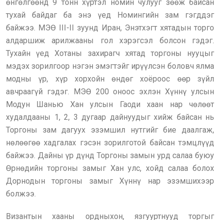
өнгөлгөөнд 9 тонн хүртэл номин чулууг зөөж байсан
тухай байдаг ба энэ үед Номингийн зам гэгддэг
байжээ. МЭӨ III-II зуунд Иран, Энэтхэгт хятадын торго
алдаршиж арилжааны гол хэрэгсэл болсон гэдэг.
Тухайн үед Хотаны захирагч хятад торгоны нууцыг
мэдэх зорилгоор нэгэн эмэгтэйг ирүүлсэн боловч ялма
модны үр, хүр хорхойн өндөг хоёроос өөр зүйл
авчраагүй гэдэг. МЭӨ 200 оноос эхлэн Хүннү улсын
Модун Шанью Хан улсын Гаоди хаан нар чөлөөт
худалдааны 1, 2, 3 дугаар дайнуудыг хийж байсан нь
Торгоны зам дагуух эзэмшил нутгийг бие даалгаж,
нөлөөгөө хадгалах гэсэн зорилготой байсан тэмцлүүд
байжээ. Дайны үр дүнд Торгоны замын урд салаа буюу
Өрнөдийн торгоны замыг Хан улс, хойд салаа болох
Дорнодын торгоны замыг Хүннү нар эзэмшихээр
болжээ.
Византын хааны ордныхон, язгууртнууд торгыг