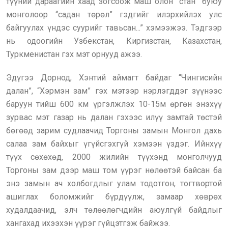
түүний дараагийн хаад зогсоож маш олон “стан” буюу
монголоор “садан төрөл” гэдгийг илэрхийлэх улс
байгуулах үндэс суурийг тавьсан...” хэмээжээ. Тэдгээр
нь одоогийн Узбекстан, Киргизстан, Казахстан,
Туркменистан гэх мэт орнууд ажээ.
Эдүгээ Дорнод, Хэнтий аймагт байдаг “Чингисийн
далан”, “Хэрмэн зам” гэх мэтээр нэрлэгддэг зүүнээс
баруун тийш 600 км үргэлжлэх 10-15м өргөн энэхүү
зурвас мэт газар нь далан гэхээс илүү замтай төстэй
бөгөөд зарим судлаачид Торгоны замын Монгол дахь
салаа зам байхыг үгүйсгэхгүй хэмээн үздэг. Ийнхүү
түүх сөхөхөд, 2000 жилийн түүхэнд монголчууд
Торгоны зам дээр маш том үүрэг нөлөөтэй байсан ба
энэ замын ач холбогдлыг улам тодотгон, тогтвортой
ашиглах боломжийг бүрдүүлж, замаар хөврөх
худалдаачид, элч төлөөлөгчдийн аюулгүй байдлыг
хангахад ихээхэн үүрэг гүйцэтгэж байжээ.