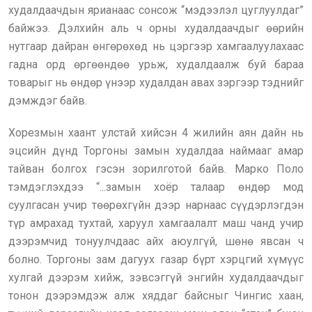
худалдаачдын ярианаас сонсож “мэдээлэл цуглуулдаг”
байжээ. Дэлхийн аль ч орны худалдаачдыг өөрийн
нутгаар дайран өнгөрөхөд нь цэргээр хамгаалуулахаас
гадна орд өргөөндөө урьж, худалдаалж буй бараа
товарыг нь өндөр үнээр худалдан авах зэргээр тэднийг
дэмждэг байв.
Хорезмын хаант улстай хийсэн 4 жилийн аян дайн нь
эцсийн дүнд Торгоны замын худалдаа наймааг амар
тайван болгох гэсэн зорилготой байв. Марко Поло
тэмдэглэхдээ “...замын хоёр талаар өндөр мод
суулгасан учир төөрөхгүйн дээр нарнаас сүүдэрлэгдэн
түр амрахад тухтай, харуул хамгаалалт маш чанд учир
дээрэмчид тонуулчдаас айх аюулгүй, шөнө явсан ч
болно. Торгоны зам дагуух газар бүрт хэрцгий хүмүүс
хулгай дээрэм хийж, зэвсэггүй энгийн худалдаачдыг
тонон дээрэмдэж алж хяддаг байсныг Чингис хаан,