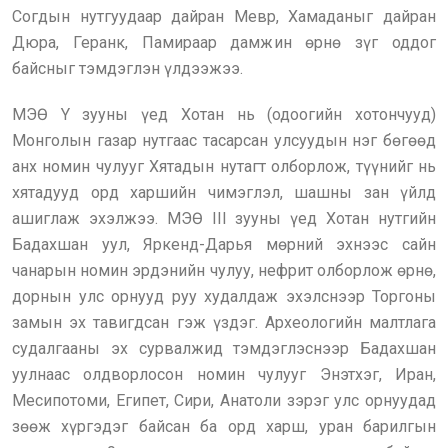
Согдын нутгуудаар дайран Мевр, Хамаданыг дайран
Дюра, Геранк, Памираар дамжин өрнө зүг оддог
байсныг тэмдэглэн үлдээжээ.
МЭӨ Y зууны үед Хотан нь (одоогийн хотончууд)
Монголын газар нутгаас тасарсан улсуудын нэг бөгөөд
анх номин чулууг Хятадын нутагт олборлож, түүнийг нь
хятадууд орд харшийн чимэглэл, шашны зан үйлд
ашиглаж эхэлжээ. МЭӨ III зууны үед Хотан нутгийн
Бадахшан уул, Яркенд-Дарья мөрний эхнээс сайн
чанарын номин эрдэнийн чулуу, нефрит олборлож өрнө,
дорнын улс орнууд руу худалдаж эхэлснээр Торгоны
замын эх тавигдсан гэж үздэг. Археологийн малтлага
судалгааны эх сурвалжид тэмдэглэснээр Бадахшан
уулнаас олдворлосон номин чулууг Энэтхэг, Иран,
Месипотоми, Египет, Сири, Анатоли зэрэг улс орнуудад
зөөж хүргэдэг байсан ба орд харш, уран барилгын