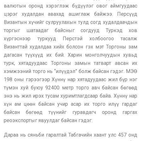
валютын оронд хэрэглэж бүдүүлэг овог аймгуудаас
цэрэг худалдан авахад ашиглаж байжээ. Персүүд
Византын хүчийг сулруулахын тулд согд худалдаачдын
торгыг шатаадаг байсныг согдууд Туркэд хов
хүргэснээр туркууд Перстэй холбоогоо тасалж
Византтай худалдаа хийх болсон гэх мэт Торгоны зам
дагасан түүхүүд их бий. Харин монголчуудын хувьд
турк, хятадуудаас Торгоны замын татварт авсан их
хэмжээний торго нь “илүүдэл” болж байсан гэдэг. МЭӨ
198 оны гэрээгээр Хүннү нар хятадуудаас жил бүр нэг
түмэн хуй буюу 92400 метр торго авч байсан бөгөөд
энэ нь жил ирэх тусам хуримтлагдсаар байв. Хүннү нар
хүн ам цөөн байсан учир асар их торго илүү гардаг
байсан бөгөөд түүнийг гуравдагч оронд гаргах
реоэкспортыг явуулдаг байсан гэдэг.
Дараа нь сяньби гаралтай Табгачийн хаант улс 457 онд