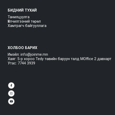
БИДНИЙ ТУХАЙ
Танилцуулга
Үйлчилгээний төрөл
Хамтрагч байгууллага
ХОЛБОО БАРИХ
Имэйл: info@joinme.mn
Хаяг: 5-р хороо Tedy төвийн баруун талд MOffice 2 давхарт
Утас: 7744 3939