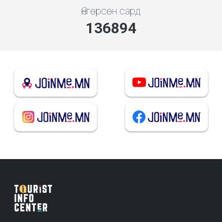
Өнгөрсөн сард
146672