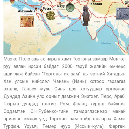
Марко Поло аав ах нарын хамт Торгоны замаар Монгол
руу аялан ирсэн байдаг. 2000 гаруй жилийн өмнөөс
ашиглаж байсан “Торгоны их зам” нь эртний Хятадын
Хан улсын нийслэл Чанань (Иань) хотоос гараагаа
эхэлж, Ганьсу муж, Синь цзя хотуудаар өртөөлөн
Дундад Азийн улс орныг дамжин Энэтхэг, Перс, Араб,
Газрын дундад тэнгис, Ром, Франц хүрдэг байжээ.
Эрдэмтэн С.Н.Рубенко-гийн тэмдэглэснээр манай
эринээс өмнөх үед Торгоны зам хойд талаараа Хами,
Турфан, Урумч, Төмөр нуур (Иссык-куль), Ферган,