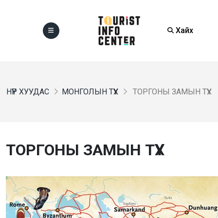
Хайх
НҮҮР ХУУДАС
МОНГОЛЫН ТҮҮХ
ТОРГОНЫ ЗАМЫН ТҮҮХ
ТОРГОНЫ ЗАМЫН ТҮҮХ