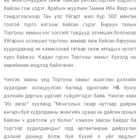
нь монголчуудын хийж байсан реоэкспортын бодлого
байсан гэж үздэг. Арабын жуулчин Тамим Ибн Вахр-ын
тэмдэглэснээр Тан улс Уйгарт жил бүр 500 мянган
толгой торго илгээж байсан гэдэг. Баруун талын
Торгоны замын нэг хэсгийг түвдүүд эзэмших болсноор
Уйгарын эзэмшил торгоны замаар явж байсан барууны
худалдаачид их хэмжээний татвар төлж хятадын нутагт
хүрч байжээ. Кидан гүрэн Торгоны замыг бүхэлд нь
өөрийнхөө мэдэлд байлгасан.
Чингис хааны үед Торгоны замыг ашиглан дэлхийн
худалдааг зохицуулсан бөгөөд одоогийн НҮБ буюу
дэлхийн даргын үүргийг гүйцэтгэдэг байв. Чингис хаан
“Их засаг” хуулинд “Монголын газар нутгаар дайран
өнгөрч буй худалдааны жингийн цуваа нь дайсан орных
байсан ч довтолж үл болно” хэмээн заасан байдаг ба
тэдгээр худалдаачдыг орд өргөөгөөрөө дайруулан
дэлхий дахинд болж буй бүхий л үйл явдлыг