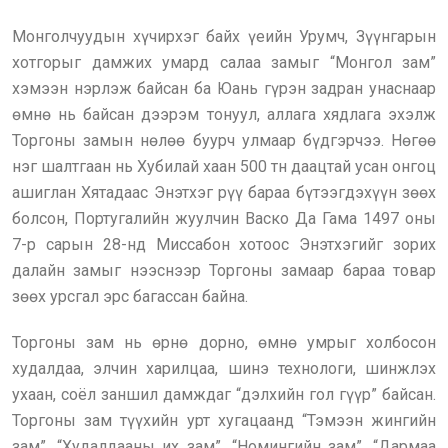
Монголчуудын хүчирхэг байх үеийн Урумч, Зүүнгарын
хотгорыг дамжих умард салаа замыг “Монгол зам”
хэмээн нэрлэж байсан ба Юань гүрэн задран унаснаар
өмнө нь байсан дээрэм тонуул, аллага хядлага эхэлж
Торгоны замын нөлөө буурч улмаар бүдгэрчээ. Нөгөө
нэг шалтгаан нь Хубилай хаан 500 тн даацтай усан онгоц
ашиглан Хятадаас Энэтхэг рүү бараа бүтээгдэхүүн зөөх
болсон, Португалийн жуулчин Васко Да Гама 1497 оны
7-р сарын 28-нд Миссабон хотоос Энэтхэгийг зорих
далайн замыг нээснээр Торгоны замаар бараа товар
зөөх урсгал эрс багассан байна.
Торгоны зам нь өрнө дорно, өмнө умрыг холбосон
худалдаа, элчин харилцаа, шинэ технологи, шинжлэх
ухаан, соёл заншил дамждаг “дэлхийн гол гүүр” байсан.
Торгоны зам түүхийн урт хугацаанд “Тэмээн жингийн
зам”, “Худалдааны их зам”, “Номингийн зам”, “Дармаа