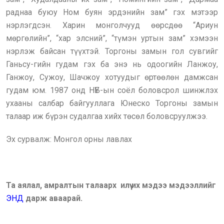
раднаа буюу Ном буян эрдэнийн зам” гэх мэтээр
нэрлэгдсэн. Харин монголчууд өөрсдөө “Ариун
мөргөлийн”, “хар элсний”, “түмэн уртын зам” хэмээн
нэрлэж байсан түүхтэй. Торгоны замын гол сувгийг
Ганьсу-гийн гудам гэх ба энэ нь одоогийн Ланжоу,
Ганжоу, Сужоу, Шачжоу хотуудыг өртөөлөн дамжсан
гудам юм. 1987 онд НҮБ-ын соёл боловсрол шинжлэх
ухааны салбар байгууллага Юнеско Торгоны замын
талаар иж бүрэн судалгаа хийх төсөл боловсруулжээ.
Эх сурвалж: Монгол орны лавлах
Та аялал, амралтын талаарх илүү их мэдээ мэдээллийг
ЭНД
дарж аваарай.