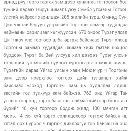
өрнөд рүү торго гаргах зам дээр хяналтаа тогтоосон бол
түүний дараах Нирун аймаг буюу Сүмбэ угсааны Тогоон
улстай найрсаг харилцаж 285 жилийн турш Өмнөд Сүн,
Цин улстай баруун уртрагийн Торгоны замаар худалдаа
наймааны харилцааг хөгжүүлсэн. 670 оноос Түрэг улсад
Ци-Чжоу улс торгоор алба өргөж байснаар Түрэг улсад
Торгоны замаар худалдаа наймаа хийх таатай нөхцөл
бүрдсэн. Түрэг ба Вей улсууд хил дээрээ Түрэг улсын
төлөөний түшмэлийг суулгах хүртэл арга хэмжээ авчээ.
Түрэгийн дараа Уйгар улсын хаан Моюнчур ч Торгоны
зам дээр ноёрхлоо тогтоох дайн тулааныг хийж
байснаас үзэхэд Торгоны зам нь худалдаа эдийн
засгийн гол түлхүүр зам байжээ. 762 онд Уйгар Тан
улсын хооронд торго ба агтны наймаа хийхээр болж агт
бүрийг 40 хуй торгоор бодож жилд 100 мянган агт
морь, 4 сая хуй торго солилцохоор тогтож байсан нь
хятад өрх бүрээс ч гаргаж дийлэхгүй тоо байсан ба энэ