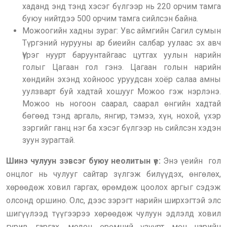
хаданд энд тэнд хэсэг бүлгээр нь 220 орчим тамга
буюу нийтдээ 500 орчим тамга сийлсэн байна.
Можоогийн хадны зураг: Увс аймгийн Сагил сумын
Түргэний нурууны ар биеийн салбар уулаас эх авч
Үүрэг нуурт баруунтайгаас цутгах уулын нарийн
голыг Цагаан гол гэнэ. Цагаан голын нарийн
хөндийн эхэнд хойноос уруудсан хоёр салаа амны
уулзварт буй хадтай хошууг Можоо гэж нэрлэнэ.
Можоо нь ногоон саарал, саарал өнгийн хадтай
бөгөөд тэнд аргаль, янгир, тэмээ, хүн, нохой, үхэр
зэргийг ганц нэг ба хэсэг бүлгээр нь сийлсэн хэдэн
зуун зурагтай.
Шинэ чулуун зэвсэг буюу неолитын үе:
Энэ үеийн гол
онцлог нь чулууг сайтар зүлгэж билүүдэх, өнгөлөх,
хөрөөдөж ховил гаргах, өрөмдөж цоолох аргыг сэдэж
олсонд оршино. Олс, дээс зэрэгт нарийн ширхэгтэй элс
шигүүлээд түүгээрээ хөрөөдөж чулуун эдлэлд ховил
гурив гаргах, модон өрөмний үзүүрт мөн нарийн