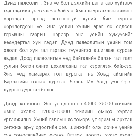
Дунд палеолит.
Энэ үе бол дэлхийн цаг агаар хүйтэрч
мөстлөгийн үе эхэлсэн байсан. Амьтан ургамлын аймагт
өөрчлөлт ороод зогссонгүй хүний бие хүртэл
өөрчлөгдсөн үе. Энэ үеийн хүний араг яс олдсон
германы газрын нэрээр энэ үеийн хүмүүсийг
неандертал хүн гэдэг. Дунд палеолитын үеийн том
ололт бол хүн гал гаргаж түүнийгээ ашиглаж сурсан
явдал. Доод палеолитын үед байгалийн бэлэн гал, галт
уулын болон аянга цахилгааны гал хэрэглэж байжээ.
Энэ үед хамаарах гол дурсгал нь Ховд аймгийн
Барлагийн голын дурсгал болон Их богд уул Орог
нуурын дурсгал болно.
Дээд палеолит.
Энэ үе одоогоос 40000-35000 жилийн
өмнө эхэлж 12000-10000 жилийн өмнөх хүртэл
үргэлжилнэ. Хүний гавлын яс томорч үг ярианы эрхтэн
хөгжиж эрүү одоогийн хэв шинжийг олж орчин үеийн
хүн хомосапейнис үүсчээ. Огтлох, цоолох, хусах зэрэг