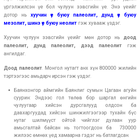
үргэлжилсэн үе бол чулуун зэвсгийн үе. Энэ үеийг
дотор нь
хуучин үе буюу палеолит, дунд үе буюу
мезолит, шинэ үе буюу неолит
гэж хувааж үздэг.
Хуучин чулуун зэвсгийн үеийг мөн дотор нь
доод
палеолит, дунд палеолит, дээд палеолит
гэж
ангилдаг.
Доод палеолит
.
Монгол нутагт анх хүн 800000 жилийн
тэртээгээс амьдарч ирсэн гэж үздэг.
Баянхонгор аймгийн Баянлиг сумын Цагаан агуйн
суурин: Эндээс гол төлөв бор шаргал өнгийн
чулуугаар хийсэн дурсгалууд олдсон ба
давхаргуудад хийсэн шинжилгээгээр тухайн бүс
нутаг шилмүүст ойтой чийглэг дулаан уур
амьсгалтай байсан нь тогтоогдсон ба 730000
жилээс өмнөх үед хамаарна гэдэг нь батлагдсан.