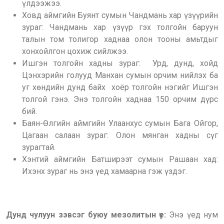
үлдээжээ.
Ховд аймгийн Буянт сумын Чандмань хар үзүүрийн
зураг: Чандмань хар үзүүр гэх толгойн баруун
талын том толигор хаднаа олон тооны амьтдыг
хонхойлгон цохиж сийлжээ.
Ишгэн толгойн хадны зураг: Урд, дунд, хойд
Цэнхэрийн голууд Манхан сумын орчим нийлэх ба
уг хөндийн дунд байх хоёр толгойн нэгийг Ишгэн
толгой гэнэ. Энэ толгойн хаднаа 150 орчим дүрс
бий.
Баян-Өлгийн аймгийн Улаанхус сумын Бага Ойгор,
Цагаан салаан зураг: Олон мянган хадны сүг
зурагтай.
Хэнтий аймгийн Батширээт сумын Рашаан хад:
Ихэнх зураг нь энэ үед хамаарна гэж үздэг.
Дунд чулуун зэвсэг буюу мезолитын үе
:
Энэ үед нум