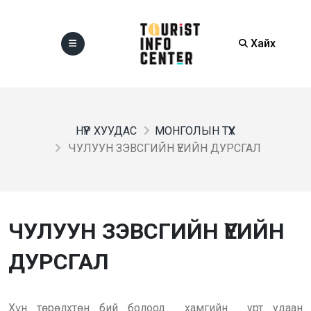
Хайх
НҮҮР ХУУДАС
МОНГОЛЫН ТҮҮХ
ЧУЛУУН ЗЭВСГИЙН ҮЕИЙН ДУРСГАЛ
ЧУЛУУН ЗЭВСГИЙН ҮЕИЙН
ДУРСГАЛ
Хүн төрөлхтөн бий болоод хамгийн урт удаан