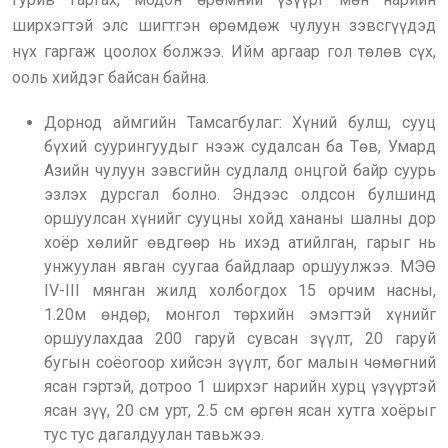
ширхэгтэй элс шигтгэн өрөмдөж чулуун зэвсгүүдэд
нүх гаргаж цоолох болжээ. Ийм аргаар гол төлөв сүх,
ооль хийдэг байсан байна.
Дорнод аймгийн Тамсагбулаг: Хүний булш, сууц
бүхий суурингуудыг нээж судалсан ба Төв, Умард
Азийн чулуун зэвсгийн судлалд онцгой байр суурь
эзлэх дурсгал болно. Эндээс олдсон булшинд
оршуулсан хүнийг сууцны хойд хананы шалны дор
хоёр хөлийг өвдгөөр нь ихэд атийлган, гарыг нь
унжуулан явган суугаа байдлаар оршуулжээ. МЭӨ
IV-III мянган жилд холбогдох 15 орчим насны,
1.20м өндөр, монгол төрхийн эмэгтэй хүнийг
оршуулахдаа 200 гаруй сувсан зүүлт, 20 гаруй
бугын соёогоор хийсэн зүүлт, бог малын чөмөгний
ясан гэртэй, дотроо 1 ширхэг нарийн хурц үзүүртэй
ясан зүү, 20 см урт, 2.5 см өргөн ясан хутга хоёрыг
тус тус дагалдуулан тавьжээ.