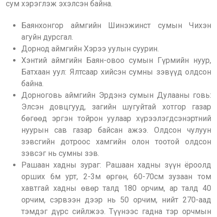
сум хэрэглэж эхэлсэн байна.
Баянхонгор аймгийн Шинэжинст сумын Чихэн
агуйн дурсгал.
Дорнод аймгийн Хэрээ уулын суурин.
Хэнтий аймгийн Баян-овоо сумын Гүрмийн нуур,
Батхаан уул: Ялтсаар хийсэн сумны зэвүүд олдсон
байна.
Дорноговь аймгийн Эрдэнэ сумын Дулааны говь:
Элсэн довцгууд, загийн шугуйтай хотгор газар
бөгөөд эргэн тойрон уулаар хүрээлэгдсэнэртний
нуурын сав газар байсан ажээ. Олдсон чулуун
зэвсгийн дотроос хамгийн олон тоотой олдсон
зэвсэг нь сумны зэв.
Рашаан хадны зураг: Рашаан хадны зүүн ёроолд
орших 6м урт, 2-3м өргөн, 60-70см зузаан том
хавтгай хадны өвөр талд 180 орчим, ар талд 40
орчим, сэрвээн дээр нь 50 орчим, нийт 270-аад
тэмдэг дүрс сийлжээ. Түүнээс гадна тэр орчмын