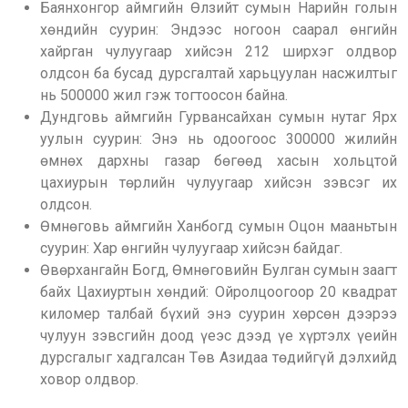
Баянхонгор аймгийн Өлзийт сумын Нарийн голын
хөндийн суурин: Эндээс ногоон саарал өнгийн
хайрган чулуугаар хийсэн 212 ширхэг олдвор
олдсон ба бусад дурсгалтай харьцуулан насжилтыг
нь 500000 жил гэж тогтоосон байна.
Дундговь аймгийн Гурвансайхан сумын нутаг Ярх
уулын суурин: Энэ нь одоогоос 300000 жилийн
өмнөх дархны газар бөгөөд хасын хольцтой
цахиурын төрлийн чулуугаар хийсэн зэвсэг их
олдсон.
Өмнөговь аймгийн Ханбогд сумын Оцон мааньтын
суурин: Хар өнгийн чулуугаар хийсэн байдаг.
Өвөрхангайн Богд, Өмнөговийн Булган сумын заагт
байх Цахиуртын хөндий: Ойролцоогоор 20 квадрат
киломер талбай бүхий энэ суурин хөрсөн дээрээ
чулуун зэвсгийн доод үеэс дээд үе хүртэлх үеийн
дурсгалыг хадгалсан Төв Азидаа төдийгүй дэлхийд
ховор олдвор.