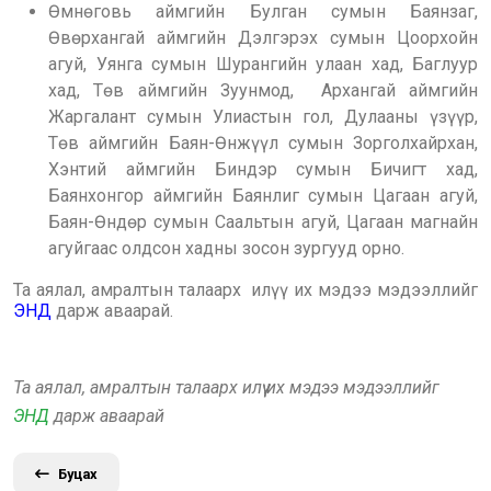
Өмнөговь аймгийн Булган сумын Баянзаг,
Өвөрхангай аймгийн Дэлгэрэх сумын Цоорхойн
агуй, Уянга сумын Шурангийн улаан хад, Баглуур
хад, Төв аймгийн Зуунмод, Архангай аймгийн
Жаргалант сумын Улиастын гол, Дулааны үзүүр,
Төв аймгийн Баян-Өнжүүл сумын Зорголхайрхан,
Хэнтий аймгийн Биндэр сумын Бичигт хад,
Баянхонгор аймгийн Баянлиг сумын Цагаан агуй,
Баян-Өндөр сумын Саальтын агуй, Цагаан магнайн
агуйгаас олдсон хадны зосон зургууд орно.
Та аялал, амралтын талаарх илүү их мэдээ мэдээллийг
ЭНД
дарж аваарай.
Та аялал, амралтын талаарх илүү их мэдээ мэдээллийг
ЭНД
дарж аваарай
Буцах