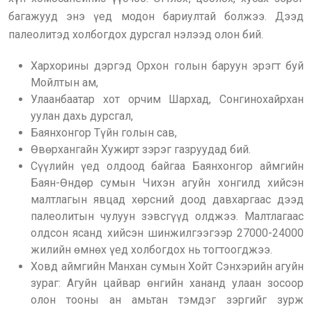
багажууд энэ үед модон бариултай болжээ. Дээд
палеолитэд холбогдох дурсгал нэлээд олон бий.
Хархорины дэргэд Орхон голын баруун эрэгт буй
Мойлтын ам,
Улаанбаатар хот орчим Шархад, Сонгинохайрхан
уулан дахь дурсгал,
Баянхонгор Түйн голын сав,
Өвөрхангайн Хужирт зэрэг газруудад бий.
Сүүлийн үед олдоод байгаа Баянхонгор аймгийн
Баян-Өндөр сумын Чихэн агуйн хонгилд хийсэн
малтлагын явцад хөрсний доод давхаргаас дээд
палеолитын чулуун зэвсгүүд олджээ. Малтлагаас
олдсон ясанд хийсэн шинжилгээгээр 27000-24000
жилийн өмнөх үед холбогдох нь тогтоогджээ.
Ховд аймгийн Манхан сумын Хойт Сэнхэрийн агуйн
зураг: Агуйн цайвар өнгийн хананд улаан зосоор
олон тооны ан амьтан тэмдэг зэргийг зурж