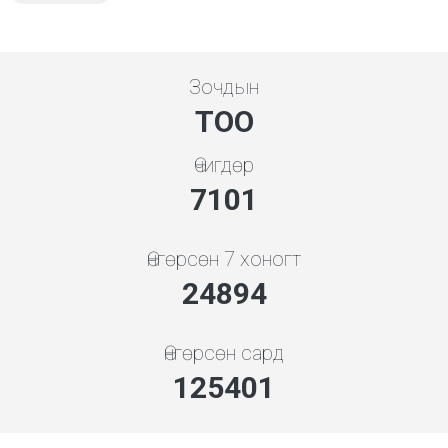
Зочдын
ТОО
Өчигдөр
7608
Өнгөрсөн 7 хоногт
28724
Өнгөрсөн сард
144693