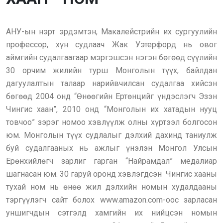
АНУ-ын нэрт эрдэмтэн, Макалейстрийн их сургуулийн
профессор, хүн судлаач Жак Уэтерфорд нь овог
аймгийн судалгаагаар мэргэшсэн нэгэн бөгөөд сүүлийн
30 орчим жилийн турш Монголын түүх, байлдан
дагуулалтын талаар нарийвчилсан судалгаа хийсэн
бөгөөд 2004 онд “Өнөөгийн Ертөнцийг үндэслэгч Эзэн
Чингис хаан”, 2010 онд “Монголын их хатадын нууц
товчоо” зэрэг номоо хэвлүүлж олны хүртээл болгосон
юм. Монголын түүх судлалыг дэлхий дахинд таниулж
буй судалгааных нь ажлыг үнэлэн Монгол Улсын
Ерөнхийлөгч зарлиг гарган “Найрамдал” медалиар
шагнасан юм. 30 гаруй оронд хэвлэгдсэн Чингис хааны
тухай ном нь өнөө жил дэлхийн номын худалдааны
тэргүүлэгч сайт болох www.amazon.com-оос зарласан
уншигчдын сэтгэлд хамгийн их нийцсэн номын