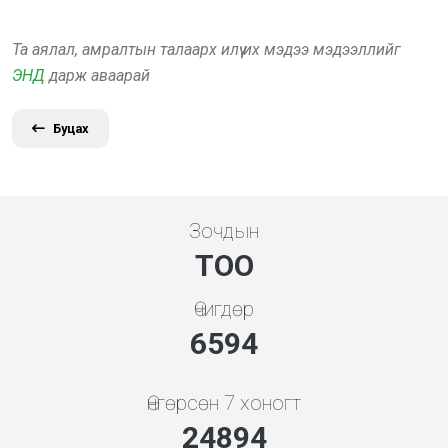
Та аялал, амралтын талаарх илүү их мэдээ мэдээллийг
ЭНД
дарж аваарай
Буцах
Зочдын
ТОО
Өчигдөр
7101
Өнгөрсөн 7 хоногт
26809