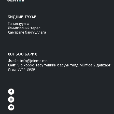
БИДНИЙ ТУХАЙ
Танилцуулга
Үйлчилгээний төрөл
Хамтрагч байгууллага
ХОЛБОО БАРИХ
Имэйл: info@joinme.mn
Хаяг: 5-р хороо Tedy төвийн баруун талд MOffice 2 давхарт
Утас: 7744 3939