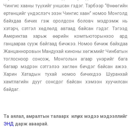
Чингис хааны түүхийг уншсан гэдэг. Тэрбээр “Өнөөгийн
ертөнцийг үндэслэгч эзэн Чингис хаан” номоо Монголд
байхдаа бичих гэж оролдсон боловч мэдрэмж нь
хэтэрч, сэтгэл хөдлөлд автаад байсан гэдэг. Тэгээд
Америктаа харьж өөрийн компъюторынхоо ард
ганцаараа сууж байгаад бичжээ. Номоо бичиж байхдаа
Жанцанноровын Мандухай киноны хөгжмийг Чинбатын
тоглосноор сонсож, Монголын агаар үнэрийг бага
багаар мэдрэн сэтгэлээ хөглөн бичдэг байсан ажээ.
Харин Хатадын тухай номоо бичихдээ Шуранхай
хамтлагийн дууг сонсдог байсан хэмээн хуучилсан
байдаг.
Та аялал, амралтын талаарх илүү их мэдээ мэдээллийг
ЭНД
дарж аваарай.