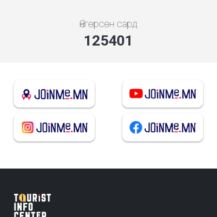
Өнгөрсөн сард
135047