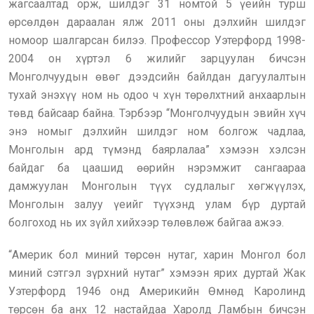
жагсаалтад орж, шилдэг 31 номтой 5 үеийн турш
өрсөлдөн дараалан ялж 2011 оны дэлхийн шилдэг
номоор шалгарсан билээ. Профессор Уэтерфорд 1998-
2004 он хүртэл 6 жилийг зарцуулан бичсэн
Монголчуудын өвөг дээдсийн байлдан дагуулалтын
тухай энэхүү ном нь одоо ч хүн төрөлхтний анхаарлын
төвд байсаар байна. Тэрбээр “Монголчуудын эвийн хүч
энэ номыг дэлхийн шилдэг ном болгож чадлаа,
Монголын ард түмэнд баярлалаа” хэмээн хэлсэн
байдаг ба цаашид өөрийн нэрэмжит сангаараа
дамжуулан Монголын түүх судлалыг хөгжүүлэх,
Монголын залуу үеийг түүхэнд улам бүр дуртай
болгоход нь их зүйл хийхээр төлөвлөж байгаа ажээ.
“Америк бол миний төрсөн нутаг, харин Монгол бол
миний сэтгэл зүрхний нутаг” хэмээн ярих дуртай Жак
Уэтерфорд 1946 онд Америкийн Өмнөд Каролинд
төрсөн ба анх 12 настайдаа Харолд Ламбын бичсэн