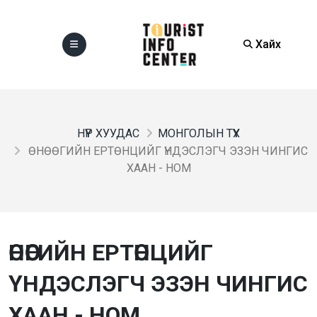
Хайх
НҮҮР ХУУДАС
МОНГОЛЫН ТҮҮХ
ӨНӨӨГИЙН ЕРТӨНЦИЙГ ҮНДЭСЛЭГЧ ЭЗЭН ЧИНГИС
ХААН - НОМ
ӨНӨӨГИЙН ЕРТӨНЦИЙГ
ҮНДЭСЛЭГЧ ЭЗЭН ЧИНГИС
ХААН - НОМ