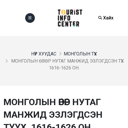
Хайх
НҮҮР ХУУДАС
МОНГОЛЫН ТҮҮХ
МОНГОЛЫН ӨВӨР НУТАГ МАНЖИД ЭЗЛЭГДСЭН ТҮҮХ.
1616-1626 ОН.
МОНГОЛЫН ӨВӨР НУТАГ
МАНЖИД ЭЗЛЭГДСЭН
ТҮҮХ. 1616-1626 ОН.