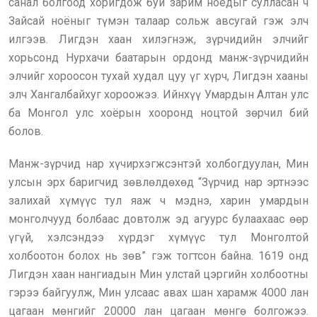
санал болгоод хоригдож буй зарим ноёдыг сулласан ч
Зайсай ноёныг түмэн талаар сольж авсугай гэж элч
илгээв. Лигдэн хаан хилэгнэж, зүрчидийн элчийг
хорьсонд Нурхачи баатарын ордонд манж-зүрчидийн
элчийг хороосон тухай худал цуу үг хүрч, Лигдэн хааны
элч Хангалбайхуг хороожээ. Ийнхүү Умардын Алтан улс
ба Монгол улс хоёрын хооронд ноцтой зөрчил бий
болов.
Манж-зүрчид нар хүчирхэгжсэнтэй холбогдуулан, Мин
улсын эрх баригчид зөвлөлдөхөд “Зүрчид нар эртнээс
залихай хүмүүс тул яаж ч мэднэ, харин умардын
монголчууд болбаас довтолж эд агуурс булаахаас өөр
үгүй, хэлсэндээ хүрдэг хүмүүс тул Монголтой
холбоотон болох нь зөв” гэж тогтсон байна. 1619 онд
Лигдэн хаан нангиадын Мин улстай цэргийн холбоотны
гэрээ байгуулж, Мин улсаас авах шан харамж 4000 лан
цагаан мөнгийг 20000 лан цагаан мөнгө болгожээ.