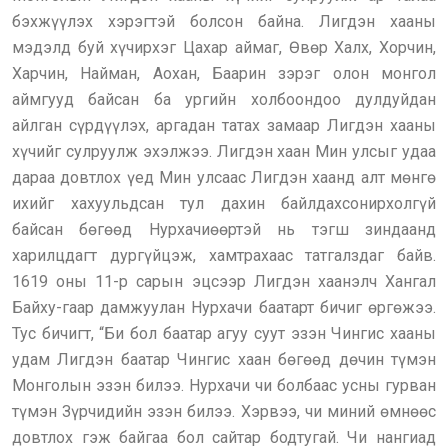
бэхжүүлэх хэрэгтэй болсон байна. Лигдэн хааны
мэдэлд буй хүчирхэг Цахар аймаг, Өвөр Халх, Хорчин,
Харчин, Найман, Аохан, Баарин зэрэг олон монгол
аймгууд байсан ба ургийн холбоондоо дулдуйдан
айлган сүрдүүлэх, аргадан татах замаар Лигдэн хааны
хүчийг сулруулж эхэлжээ. Лигдэн хаан Мин улсыг удаа
дараа довтлох үед Мин улсаас Лигдэн хаанд алт мөнгө
ихийг хахуульдсан тул дахин байлдахсонирхолгүй
байсан бөгөөд Нурхачиөөртэй нь тэгш зиндаанд
харилцдагт дургүйцэж, хамтрахаас татгалздаг байв.
1619 оны 11-р сарын эцсээр Лигдэн хаанэлч Хангал
Байху-гаар дамжуулан Нурхачи баатарт бичиг өргөжээ.
Тус бичигт, “Би бол баатар агуу суут эзэн Чингис хааны
удам Лигдэн баатар Чингис хаан бөгөөд дөчин түмэн
Монголын эзэн билээ. Нурхачи чи болбаас усны гурван
түмэн Зүрчидийн эзэн билээ. Хэрвээ, чи миний өмнөөс
довтлох гэж байгаа бол сайтар бодтугай. Чи нангиад