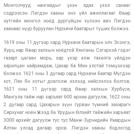
Монголчууд нангиадыг үзэн ядах үзэл санааг
сэдрээсэн Лигдэн хааны энэ үйл ажиллагааг Өвөр
нутгийн монгол ноёд дургүйцэн хүлээн авч Лигдэн
хаанаас нүүр буруулан Нурхачи баатарыг түших болжээ.
1619 оны 11 дүгээр сард Нурхачи баатарын элч Эсэнгэ,
Хурц нар Өвөр халхын ноёдтой Хянганы Сэтэрхэй гэдэг
газарт цагаан морь, хар үхэр алж тахилга үйлдэн
харилцан найрамдаж, Цахар ба Мин улстай тэмцэхээр
болжээ. 1621 оны 3 дугаар сард Нурхачи баатар Мүгдэн
хот, Ляо Ян хотыг довтолж эзлээд нийслэлээ болгов.
1621 оны 11 дүгээр сард Өвөр халхын Хурбүси,
Мангула тайж нар харъяат 600 өрхөө дагуулж, 1622 оны
2 дугаар сард Цахарын зүүн гурван түмний захирагч
Сирхунаг ноён Үжээд ба Урудын Өлзийт тайжийн харъяат
3000 өрхийг дагуулж тус тус Манж-Зүрчидийн Умардын
Алтан улсад дагаар оров. Лигдэн хааны бодлогод