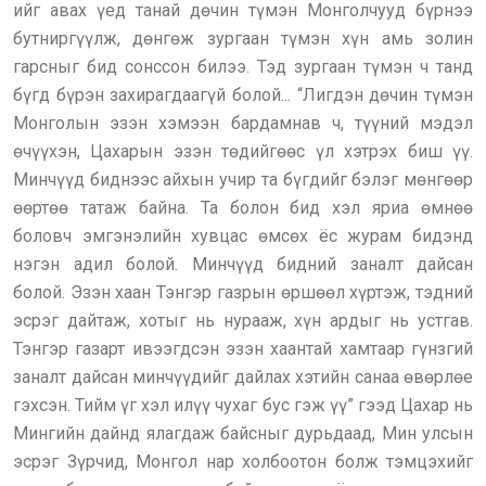
ийг авах үед танай дөчин түмэн Монголчууд бүрнээ
бутниргүүлж, дөнгөж зургаан түмэн хүн амь золин
гарсныг бид сонссон билээ. Тэд зургаан түмэн ч танд
бүгд бүрэн захирагдаагүй болой... “Лигдэн дөчин түмэн
Монголын эзэн хэмээн бардамнав ч, түүний мэдэл
өчүүхэн, Цахарын эзэн төдийгөөс үл хэтрэх биш үү.
Минчүүд биднээс айхын учир та бүгдийг бэлэг мөнгөөр
өөртөө татаж байна. Та болон бид хэл яриа өмнөө
боловч эмгэнэлийн хувцас өмсөх ёс журам бидэнд
нэгэн адил болой. Минчүүд бидний заналт дайсан
болой. Эзэн хаан Тэнгэр газрын өршөөл хүртэж, тэдний
эсрэг дайтаж, хотыг нь нурааж, хүн ардыг нь устгав.
Тэнгэр газарт ивээгдсэн эзэн хаантай хамтаар гүнзгий
заналт дайсан минчүүдийг дайлах хэтийн санаа өвөрлөе
гэхсэн. Тийм үг хэл илүү чухаг бус гэж үү” гээд Цахар нь
Мингийн дайнд ялагдаж байсныг дурьдаад, Мин улсын
эсрэг Зүрчид, Монгол нар холбоотон болж тэмцэхийг