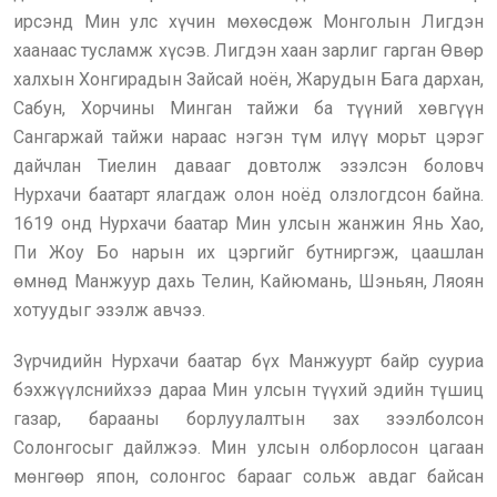
ирсэнд Мин улс хүчин мөхөсдөж Монголын Лигдэн
хаанаас тусламж хүсэв. Лигдэн хаан зарлиг гарган Өвөр
халхын Хонгирадын Зайсай ноён, Жарудын Бага дархан,
Сабун, Хорчины Минган тайжи ба түүний хөвгүүн
Сангаржай тайжи нараас нэгэн түм илүү морьт цэрэг
дайчлан Тиелин давааг довтолж эзэлсэн боловч
Нурхачи баатарт ялагдаж олон ноёд олзлогдсон байна.
1619 онд Нурхачи баатар Мин улсын жанжин Янь Хао,
Пи Жоу Бо нарын их цэргийг бутниргэж, цаашлан
өмнөд Манжуур дахь Телин, Кайюмань, Шэньян, Ляоян
хотуудыг эзэлж авчээ.
Зүрчидийн Нурхачи баатар бүх Манжуурт байр сууриа
бэхжүүлснийхээ дараа Мин улсын түүхий эдийн түшиц
газар, барааны борлуулалтын зах зээлболсон
Солонгосыг дайлжээ. Мин улсын олборлосон цагаан
мөнгөөр япон, солонгос барааг сольж авдаг байсан