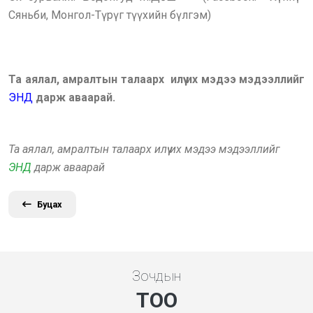
Сяньби, Монгол-Түрүг түүхийн бүлгэм)
Та аялал, амралтын талаарх илүү их мэдээ мэдээллийг
ЭНД
дарж аваарай.
Та аялал, амралтын талаарх илүү их мэдээ мэдээллийг
ЭНД
дарж аваарай
Буцах
Зочдын
ТОО