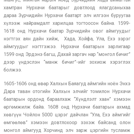
хамтран Нурхачи баатарыг довтлоод ялагдсаныхаа
дараа Зүрчидийн Нурхачи баатарт элч илгээн буруугаа
хүлээж найрамдалт харилцаа тогтоосон байна. 1599-
1618 онд Нурхачи баатар Зүрчидийн овог аймгуудыг
нэгтгэх аян дайн хийж, Хада, Хойфа, Ула, Ехэ зэрэг
аймгуудыг нэгтгэжээ. Нурхачи баатарын зарлигаар
1599 онд Эрдэнэ багш, Дахай заргач нар “монгол бичиг”
дээр үндэслэн “манж бичиг”-ийг зохиож хэрэглэх
болжээ.
1605-1606 онд өвөр Халхын Баяагуд аймгийн ноён Энхэ
Дара таван отогийн Халхын элчийг томилон Нурхачи
баатарын ордонд бараалхаж “Хүндлэлт хаан” хэмээн
өргөмжилж байв. 1608 онд Нурхачи баатарын ахмад
хөвгүүн Чойлон 5000 цэрэг дайчлан “Ула, Ехэ аймгийг
өмгөөлөв” хэмээн довтлохоор зэхэж байсанд олон
монгол аймгууд Хорчинд элч зарж цэргийн тусламж