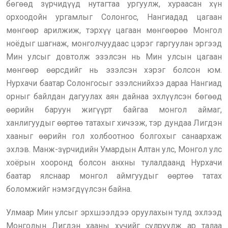
бөгөөд зүрчидүүд нутагтаа ургуулж, хураасан хүн
орхоодойн ургамлыг Солонгос, Нангиадад цагаан
мөнгөөр арилжиж, тэрхүү цагаан мөнгөөрөө Монгол
ноёдыг шагнаж, монголчуудаас цэрэг гаргуулан эргээд
Мин улсыг довтолж эзэлсэн нь Мин улсын цагаан
мөнгөөр өөрсдийг нь эзэлсэн хэрэг болсон юм.
Нурхачи баатар Солонгосыг эзэлснийхээ дараа Нангиад
орныг байлдан дагуулах аян дайнаа эхлүүлсэн бөгөөд
өөрийн баруун жигүүрт байгаа монгол аймаг,
ханлигуудыг өөртөө татахыг хичээж, тэр дундаа Лигдэн
хааныг өөрийн гол холбоотноо болгохыг санаархаж
эхлэв. Манж-зүрчидийн Умардын Алтан улс, Монгол улс
хоёрын хооронд болсон анхны тулалдаанд Нурхачи
баатар ялснаар монгол аймгуудыг өөртөө татах
боломжийг нэмэгдүүлсэн байна.
Улмаар Мин улсыг эрхшээлдээ оруулахын тулд эхлээд
Монголын Лигдэн хааны хүчийг сулруулж ар талаа