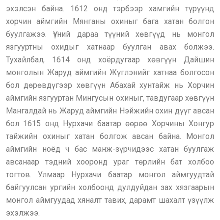
эхэлсэн байна. 1612 онд тэрбээр хамгийн түрүүнд
хорчин аймгийн Мянганы охиныг бага хатан болгон
буулгажээ. Үүний дараа түүний хөвгүүд нь монгол
язгууртны охидыг хатнаар буулган авах болжээ.
Тухайлбал, 1614 онд хоёрдугаар хөвгүүн Дайшин
монголын Жаруд аймгийн Жүглэнийг хатнаа болгосон
бол дөрөвдүгээр хөвгүүн Абахай хунтайж нь Хорчин
аймгийн язгууртан Мингусын охиныг, тавдугаар хөвгүүн
Мангалдай нь Жаруд аймгийн Нэйжийн охин дүүг авсан
бол 1615 онд Нурхачи баатар өөрөө Хорчины Хонгур
тайжийн охиныг хатан болгож авсан байна. Монгол
аймгийн ноёд ч бас манж-зүрчидээс хатан буулгаж
авсанаар тэдний хооронд ураг төрлийн бат холбоо
тогтов. Улмаар Нурхачи баатар монгол аймгуудтай
байгуулсан ургийн холбоонд дулдуйдан зах хязгаарын
монгол аймгуудад хяналт тавих, дарамт шахалт үзүүлж
эхэлжээ.