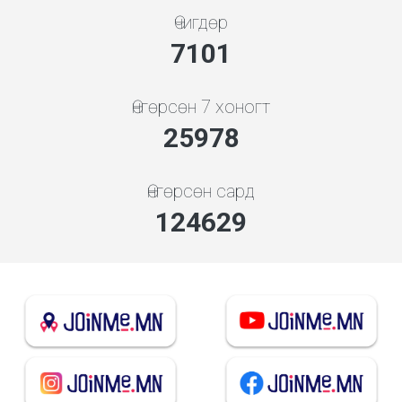
Өчигдөр
7608
Өнгөрсөн 7 хоногт
27834
Өнгөрсөн сард
143803