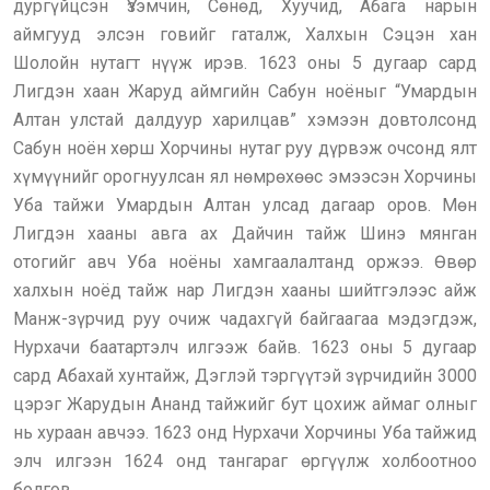
дургүйцсэн Үзэмчин, Сөнөд, Хуучид, Абага нарын
аймгууд элсэн говийг гаталж, Халхын Сэцэн хан
Шолойн нутагт нүүж ирэв. 1623 оны 5 дугаар сард
Лигдэн хаан Жаруд аймгийн Сабун ноёныг “Умардын
Алтан улстай далдуур харилцав” хэмээн довтолсонд
Сабун ноён хөрш Хорчины нутаг руу дүрвэж очсонд ялт
хүмүүнийг орогнуулсан ял нөмрөхөөс эмээсэн Хорчины
Уба тайжи Умардын Алтан улсад дагаар оров. Мөн
Лигдэн хааны авга ах Дайчин тайж Шинэ мянган
отогийг авч Уба ноёны хамгаалалтанд оржээ. Өвөр
халхын ноёд тайж нар Лигдэн хааны шийтгэлээс айж
Манж-зүрчид руу очиж чадахгүй байгаагаа мэдэгдэж,
Нурхачи баатартэлч илгээж байв. 1623 оны 5 дугаар
сард Абахай хунтайж, Дэглэй тэргүүтэй зүрчидийн 3000
цэрэг Жарудын Ананд тайжийг бут цохиж аймаг олныг
нь хураан авчээ. 1623 онд Нурхачи Хорчины Уба тайжид
элч илгээн 1624 онд тангараг өргүүлж холбоотноо
болгов.