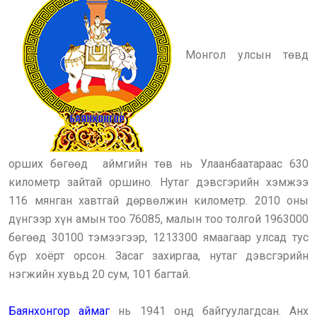
Монгол улсын төвд
орших бөгөөд аймгийн төв нь Улаанбаатараас 630
километр зайтай оршино. Нутаг дэвсгэрийн хэмжээ
116 мянган хавтгай дөрвөлжин километр. 2010 оны
дүнгээр хүн амын тоо 76085, малын тоо толгой 1963000
бөгөөд 30100 тэмээгээр, 1213300 ямаагаар улсад тус
бүр хоёрт орсон. Засаг захиргаа, нутаг дэвсгэрийн
нэгжийн хувьд 20 сум, 101 багтай.
Баянхонгор аймаг
нь 1941 онд байгуулагдсан. Анх