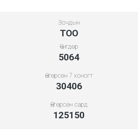
Зочдын
ТОО
Өчигдөр
5648
Өнгөрсөн 7 хоногт
33915
Өнгөрсөн сард
139591