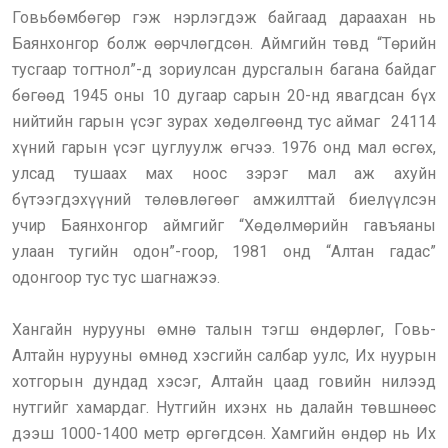
Говьбөмбөгөр гэж нэрлэгдэж байгаад дараахан нь
Баянхонгор болж өөрчлөгдсөн. Аймгийн төвд “Төрийн
тусгаар тогтнол”-д зориулсан дурсгалын багана байдаг
бөгөөд 1945 оны 10 дугаар сарын 20-нд явагдсан бүх
нийтийн гарын үсэг зурах хөдөлгөөнд тус аймаг 24114
хүний гарын үсэг цуглуулж өгчээ. 1976 онд мал өсгөх,
улсад тушаах мах ноос зэрэг мал аж ахуйн
бүтээгдэхүүний төлөвлөгөөг амжилттай биелүүлсэн
учир Баянхонгор аймгийг “Хөдөлмөрийн гавъяаны
улаан тугийн одон”-гоор, 1981 онд “Алтан гадас”
одонгоор тус тус шагнажээ.
Хангайн нурууны өмнө талын тэгш өндөрлөг, Говь-
Алтайн нурууны өмнөд хэсгийн салбар уулс, Их нуурын
хотгорын дундад хэсэг, Алтайн цаад говийн нилээд
нутгийг хамардаг. Нутгийн ихэнх нь далайн төвшнөөс
дээш 1000-1400 метр өргөгдсөн. Хамгийн өндөр нь Их