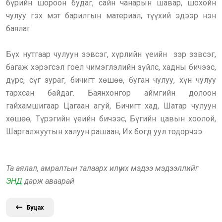
бүрийн шороон будаг, сайн чанарын шавар, шохойн
чулуу гэх мэт барилгын материал, түүхий эдээр нэн
баялаг.
Бүх нутгаар чулуун зэвсэг, хүрлийн үеийн зэр зэвсэг,
багаж хэрэгсэл гоёл чимэглэлийн зүйлс, хадны бичээс,
дүрс, сүг зураг, бичигт хөшөө, буган чулуу, хүн чулуу
тархсан байдаг. Баянхонгор аймгийн долоон
гайхамшигаар Цагаан агуй, Бичигт хад, Шатар чулуун
хөшөө, Түрэгийн үеийн бичээс, Бүгийн цавын хоолой,
Шаргалжуутын халуун рашаан, Их богд уул тодорчээ.
Та аялал, амралтын талаарх илүү их мэдээ мэдээллийг
ЭНД
дарж аваарай
Буцах