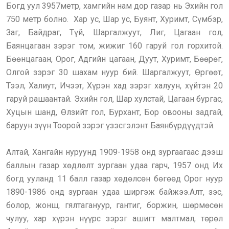
Богд уул 3957метр, хамгийн нам дор газар нь Эхийн гол
750 метр болно. Хар ус, Шар ус, Буянт, Хуримт, Сүмбэр,
Заг, Байдраг, Түй, Шаргалжуут, Лиг, Цагаан гол,
Баянцагаан зэрэг том, жижиг 160 гаруй гол горхитой.
Бөөнцагаан, Орог, Адгийн цагаан, Дуут, Хуримт, Бөөрөг,
Олгой зэрэг 30 шахам нуур бий. Шаргалжуут, Өргөөт,
Тээл, Халиут, Ичээт, Хүрэн хад зэрэг халуун, хүйтэн 20
гаруй рашаантай. Эхийн гол, Шар хулстай, Цагаан бургас,
Хуцын шанд, Өлзийт гол, Бурхант, Бор овооны задгай,
баруун зүүн Тоорой зэрэг үзэсгэлэнт Баянбүрдүүдтэй.
Алтай, Хангайн нуруунд 1909-1958 онд зургаагаас дээш
баллын газар хөдлөлт зургаан удаа гарч, 1957 онд Их
богд ууланд 11 балл газар хөдөлсөн бөгөөд Орог нуур
1890-1986 онд зургаан удаа ширгэж байжээ.Алт, зэс,
болор, жонш, гялтагануур, гантиг, боржин, шөрмөсөн
чулуу, хар хүрэн нүүрс зэрэг ашигт малтмал, төрөл