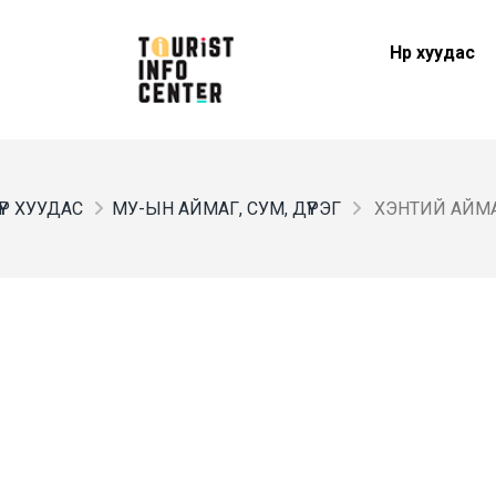
Нүүр хуудас
ҮҮР ХУУДАС
МУ-ЫН АЙМАГ, СУМ, ДҮҮРЭГ
ХЭНТИЙ АЙМ