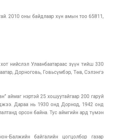
ай. 2010 оны байдлаар хүн амын тоо 65811,
хот нийслэл Улаанбаатараас зүүн тийш 330
баатар, Дорноговь, Говьсүмбэр, Төв, Сэлэнгэ
н” аймаг нэртэй 25 хошуутайгаар 200 гаруй
жээ. Дараа нь 1930 онд Дорнод, 1942 онд
лалтанд орсон байна. Тус аймгийн ард түмэн
он-Балжийн байгалийн цогцолбор газар