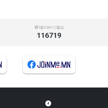
Өнгөрсөн сард
135394