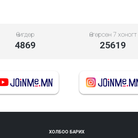
Өчигдөр
Өнгөрсөн 7 хоногт
5648
29718
ХОЛБОО БАРИХ