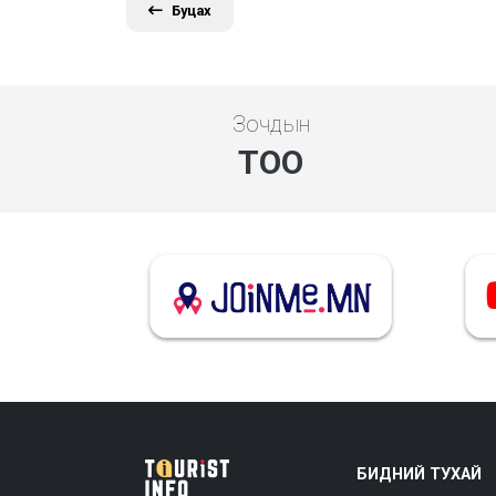
Буцах
Зочдын
ТОО
БИДНИЙ ТУХАЙ