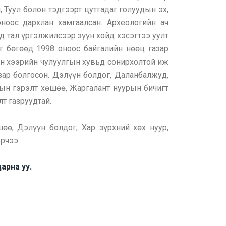
 Туул болон тэдгээрт цутгадаг голуудын эх,
ноос дархлан хамгаалсан. Археологийн ач
д тал үргэлжилсээр зүүн хойд хэсэгтээ уулт
 бөгөөд 1998 оноос байгалийн нөөц газар
лын хээрийн чулуулгын хувьд сонирхолтой иж
зар болгосон. Дэлүүн болдог, Даланбалжуд,
мын гэрэлт хөшөө, Жаргалант нуурын бичигт
лт газруудтай.
өө, Дэлүүн болдог, Хар зүрхний хөх нуур,
орчээ.
арна уу.