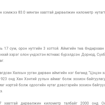
н хэмжээ 83.0 мянган хавтгай дөрвөлжин километр нутагт
 17 сум, орон нутгийн 3 хоттой.
Аймгийн төв Өндөрхаан 
анхай зэрэг олон үндэстэн ястнаас бүрэлдсэн. Дорнод, Сүх
аг.
агдсан Халхын ууган дөрвөн аймгийн нэг бөгөөд “Цэцэн ха
923 онд Хан Хэнтий уулын аймаг болж зохион байгуулагд
аг нэртэй болж одоогийн нутаг дэвсгэрийн зохион байгуу
э.
7 хавтгай дөрвөлжин километр талбайг 2000 онд Он