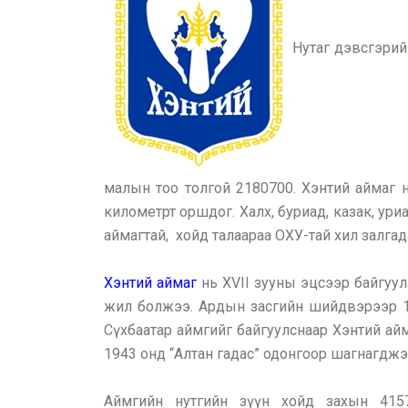
Нутаг дэвсгэрий
малын тоо толгой 2180700. Хэнтий аймаг нь
километрт оршдог. Халх, буриад, казак, ури
аймагтай,
хойд талаараа ОХУ-тай хил залгад
Хэнтий аймаг
нь XVII зууны эцсээр байгуул
жил болжээ. Ардын засгийн шийдвэрээр 1
Сүхбаатар аймгийг байгуулснаар Хэнтий айм
1943 онд “Алтан гадас” одонгоор шагнагджэ
Аймгийн нутгийн зүүн хойд захын 415