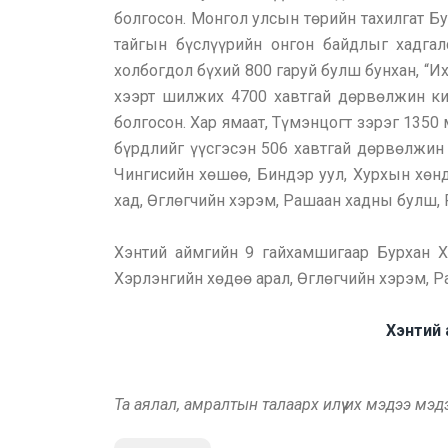
болгосон. Монгол улсын төрийн тахилгат Бу
тайгын бүслүүрийн онгон байдлыг хадгал
холбогдол бүхий 800 гаруй булш бунхан, “И
хээрт шилжих 4700 хавтгай дөрвөлжин ки
болгосон. Хар ямаат, Түмэнцогт зэрэг 1350
бүрдлийг үүсгэсэн 506 хавтгай дөрвөлжин 
Чингисийн хөшөө, Биндэр уул, Хурхын хөнд
хад, Өглөгчийн хэрэм, Рашаан хадны булш, 
Хэнтий аймгийн 9 гайхамшигаар Бурхан Ха
Хэрлэнгийн хөдөө арал, Өглөгчийн хэрэм, Р
Хэнтий 
Та аялал, амралтын талаарх илүү их мэдээ мэ