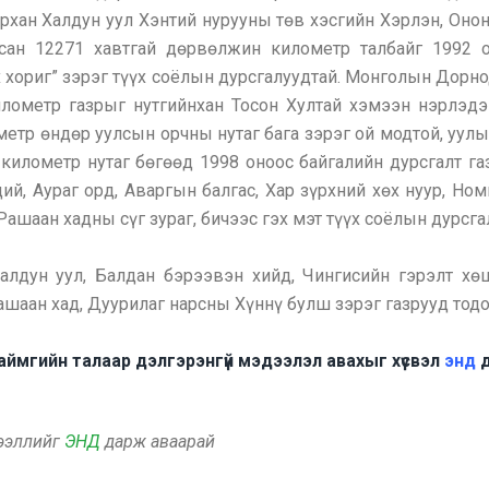
рхан Халдун уул Хэнтий нурууны төв хэсгийн Хэрлэн, Онон,
сан 12271 хавтгай дөрвөлжин километр талбайг 1992 о
х хориг” зэрэг түүх соёлын дурсгалуудтай. Монголын Дорно
лометр газрыг нутгийнхан Тосон Хултай хэмээн нэрлэдэг
 метр өндөр уулсын орчны нутаг бага зэрэг ой модтой, уу
километр нутаг бөгөөд 1998 оноос байгалийн дурсгалт га
ий, Аураг орд, Аваргын балгас, Хар зүрхний хөх нуур, Но
Рашаан хадны сүг зураг, бичээс гэх мэт түүх соёлын дурсга
лдун уул, Балдан бэрээвэн хийд, Чингисийн гэрэлт хөш
ашаан хад, Дуурилаг нарсны Хүннү булш зэрэг газрууд тод
аймгийн талаар дэлгэрэнгүй мэдээлэл авахыг хүсвэл
энд
д
дээллийг
ЭНД
дарж аваарай