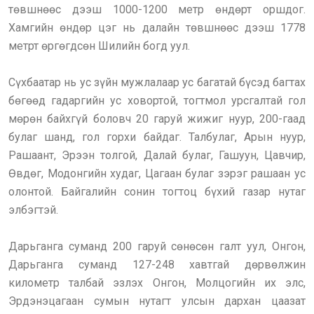
төвшнөөс дээш 1000-1200 метр өндөрт оршдог.
Хамгийн өндөр цэг нь далайн төвшнөөс дээш 1778
метрт өргөгдсөн Шилийн богд уул.
Сүхбаатар нь ус зүйн мужлалаар ус багатай бүсэд багтах
бөгөөд гадаргийн ус ховортой, тогтмол урсгалтай гол
мөрөн байхгүй боловч 20 гаруй жижиг нуур, 200-гаад
булаг шанд, гол горхи байдаг. Талбулаг, Арын нуур,
Рашаант, Эрээн толгой, Далай булаг, Гашуун, Цавчир,
Өвдөг, Модонгийн худаг, Цагаан булаг зэрэг рашаан ус
олонтой. Байгалийн сонин тогтоц бүхий газар нутаг
элбэгтэй.
Дарьганга суманд 200 гаруй сөнөсөн галт уул, Онгон,
Дарьганга суманд 127-248 хавтгай дөрвөлжин
километр талбай эзлэх Онгон, Молцогийн их элс,
Эрдэнэцагаан сумын нутагт улсын дархан цаазат