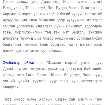
Лхачинвандад уул, Дарьганга, Наран сумын нутагт
Баяндулаан, Талын агуй, Лог, Будар, Зараа, Дэлгэрхаан,
Харгилтай зэрэг үлэмж талбай бүхий чулуун тогтоцтой
нуруу хөндий олон байдгийн дээр чулуужсан яс зэрэг
амьтан ургамлын үлдэгдэл бүхий Байшинт, Ходоодын
говь, Хорголжингийн тал гэх мэт байгаль түүхийн
дурсгалт газрууд бий. Ховор нандин өвс ургамал бүхий
байгалийн гоёмсог баян бүрдээс гадна цагаан зээр
давхилдсан их талын орон билээ.
Сүхбаатар аймаг
нь “Жаахан шарга” уртын дуу,
Дарьганга мөнгөн урлал, удамт хурдан хүлэг, байгалийн
үзэмж төгс Алтан-Овоо, Шилийн богд уул, Ганга нуур,
эртний үеийн түүхийг хүүрнэсэн хүн чулуугаараа
алдартай.
1921 оноос өмнө Халхын Сэцэн хан аймгийн Чин