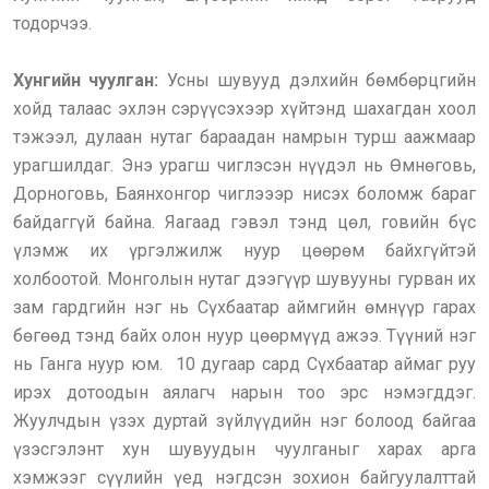
тодорчээ.
Хунгийн чуулган:
Усны шувууд дэлхийн бөмбөрцгийн
хойд талаас эхлэн сэрүүсэхээр хүйтэнд шахагдан хоол
тэжээл, дулаан нутаг бараадан намрын турш аажмаар
урагшилдаг. Энэ урагш чиглэсэн нүүдэл нь Өмнөговь,
Дорноговь, Баянхонгор чиглэээр нисэх боломж бараг
байдаггүй байна. Яагаад гэвэл тэнд цөл, говийн бүс
үлэмж их үргэлжилж нуур цөөрөм байхгүйтэй
холбоотой. Монголын нутаг дээгүүр шувууны гурван их
зам гардгийн нэг нь Сүхбаатар аймгийн өмнүүр гарах
бөгөөд тэнд байх олон нуур цөөрмүүд ажээ. Түүний нэг
нь Ганга нуур юм. 10 дугаар сард Сүхбаатар аймаг руу
ирэх дотоодын аялагч нарын тоо эрс нэмэгддэг.
Жуулчдын үзэх дуртай зүйлүүдийн нэг болоод байгаа
үзэсгэлэнт хун шувуудын чуулганыг харах арга
хэмжээг сүүлийн үед нэгдсэн зохион байгуулалттай