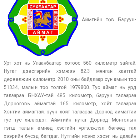
Аймгийн төв Баруун-
Урт хот нь Улаанбаатар хотоос 560 километр зайтай.
Нутаг дэвсгэрийн хэмжээ 82.3 мянган хавтгай
дөрвөлжин километр. 2010 оны байдлаар хүн амын тоо
51334, малын тоо толгой 1979800. Тус аймаг нь урд
талаараа БНХАУ-тай 485 километр, баруун талаараа
Дорноговь аймагтай 165 километр, хойт талаараа
Хэнтий аймагтай, зүүн хойт талаараа Дорнод аймагтай
тус тус хиллэдэг. Аймгийн нутаг Дорнод Монголын
тэгш талын өмнөд хэсгийн үргэлжлэл бөгөөд тал
хээрийн бүсэд багтдаг. Нутгийн ихэнх хэсэг нь далайн