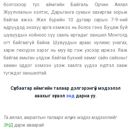
болгохоор тус аймгийн Байгаль Орчин Аялал
Жуулчлалын хэлтэс, Дарьганга сумын захиргаа зорьж
байгаа ажээ. Жил бүрийн 10 дугаар сарын 7-9-ний
өдрүүдэд энэхүү арга хэмжээ нь болох гэнэ. Буцаж буй
шувуудын хойноос сүү сааль өргөдөг заншил Монголд
огт байгаагүй байна. Шувуудын араас нулимс унагах,
харж гиюүрэх зэрэг нь муу ёр гэж үзсээр иржээ. Явж
байгаа амьтан үлдэж байгаа бүхний хамаг сайн сайхныг
хаман оддог хэмээн үзэж хаалга үүдээ хүртэл хааж
түгждэг заншилтай.
Сүхбаатар аймгийн талаар дэлгэрэнгүй мэдээлэл
авахыг хүсвэл
энд
дарна уу.
Та аялал, амралтын талаарх илүү их мэдээ мэдээллийг
ЭНД
дарж аваарай