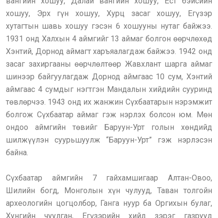
вангийн хошуу, Далай вангийн хошуу, Ёст бэйсийн
хошуу, Эрх гүн хошуу, Хурц засаг хошуу, Егүзэр
хутагтын шавь хошуу гэсэн 6 хошууны нутаг байжээ.
1931 онд Халхын 4 аймгийг 13 аймаг болгон өөрчлөхөд
Хэнтий, Дорнод аймагт харъяалагдаж байжээ. 1942 онд
засаг захиргааны өөрчлөлтөөр Жавхлант шарга аймаг
шинээр байгуулагдаж Дорнод аймгаас 10 сум, Хэнтий
аймгаас 4 сумдыг нэгтгэн Мандалын хийдийн сууринд
төвлөрчээ. 1943 онд их жанжин Сүхбаатарын нэрэмжит
болгож Сүхбаатар аймаг гэж нэрлэх болсон юм. Мөн
ондоо аймгийн төвийг Баруун-Урт голын хөндийд
шилжүүлэн суурьшуулж “Баруун-Урт” гэж нэрлэсэн
байна.
Сүхбаатар аймгийн 7 гайхамшигаар Алтан-Овоо,
Шилийн богд, Монголын хүн чулууд, Таван толгойн
археологийн цогцолбор, Ганга нуур ба Оргихын булаг,
Хунгийн чуулган, Егүзэрийн хийд зэрэг газрууд