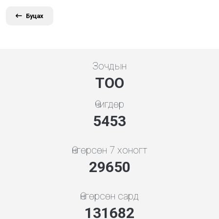
Буцах
Зочдын
ТОО
Өчигдөр
5843
Өнгөрсөн 7 хоногт
31768
Өнгөрсөн сард
141088