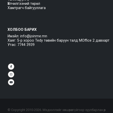
Үйлчилгээний төрөл
Хамтрагч байгууллага
ХОЛБОО БАРИХ
Имэйл: info@joinme.mn
Хаяг: 5-р хороо Tedy төвийн баруун талд MOffice 2 давхарт
Утас: 7744 3939
© Copyright 2010-
2026
. Мэдээллийг зөвшөөрөлгүйгээр хуулбарлан өөр