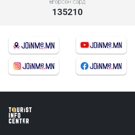
Өнгөрсөн сард
144868