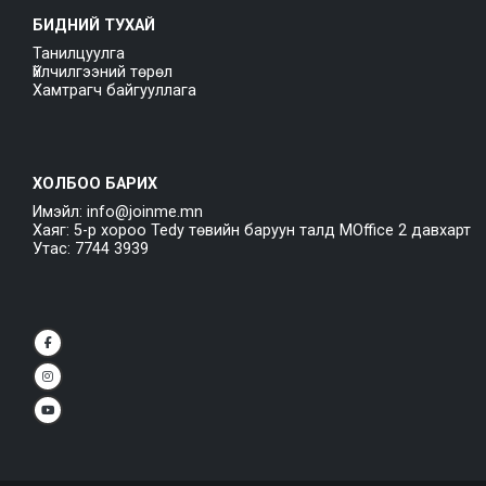
БИДНИЙ ТУХАЙ
Танилцуулга
Үйлчилгээний төрөл
Хамтрагч байгууллага
ХОЛБОО БАРИХ
Имэйл: info@joinme.mn
Хаяг: 5-р хороо Tedy төвийн баруун талд MOffice 2 давхарт
Утас: 7744 3939