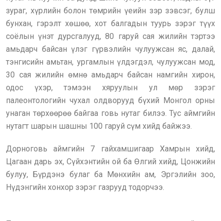
зураг, хүрлийн болон төмрийн үеийн зэр зэвсэг, булш
бунхан, гэрэлт хөшөө, хот балгадын туурь зэрэг түүх
соёлын үнэт дурсгалууд, 80 гаруй сая жилийн тэртээ
амьдарч байсан үлэг гүрвэлийн чулуужсан яс, далай,
тэнгисийн амьтан, ургамлын үлдэгдэл, чулуужсан мод,
30 сая жилийн өмнө амьдарч байсан намгийн хирон,
одос үхэр, тэмээн хяруулын ул мөр зэрэг
палеонтологийн чухал олдворууд бүхий Монгол орны
унаган төрхөөрөө байгаа говь нутаг билээ. Тус аймгийн
нутагт шарын шашны 100 гаруй сүм хийд байжээ.
Дорноговь аймгийн 7 гайхамшигаар Хамрын хийд,
Цагаан дарь эх, Сүйхэнтийн ой ба Өлгий хийд, Цонжийн
булуу, Бүрдэнэ булаг ба Мөнхийн ам, Эргэлийн зоо,
Нүдэнгийн хонхор зэрэг газрууд тодорчээ.