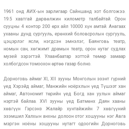
1961 онд АИХ-ын зарлигаар Сайншанд хот болгожээ.
19.5 хавтгай дөрвөлжин километр талбайтай. Орон
сууцны 4 контор 200 өрх айл 10000 хүн амтай. Анагаах
ухааны дунд сургууль, ерөнхий боловсролын сургууль,
цэцэрлэг ясли, нэгдсэн эмнэлэг, Баянговь театр,
номын сан, хөгжимт драмын театр, орон нутаг судлах
музей зэрэгтэй. Улаанбаатар хоттой төмөр замаар
холбогдсон томоохон өртөө газар болно.
Дорноговь аймаг ХI, ХII зууны Монголын эзэнт гүрний
үед Хэрэйд аймаг, Манжийн ноёрхлын үед Түшээт хан
аймаг, Автономит төрийн үед Богд хан уулын аймаг
нэртэй байлаа. ХVI зууны үед Батмөнх Даян хааны
хөвгүүн Гэрсэнз Жалайр хунтайжийн 7 хөвгүүний
эзэмшил Халхын анхны долоон отог хошууны нэг Авга
мэргэн ноёны хошууны нутагт одоогийн Дорноговь