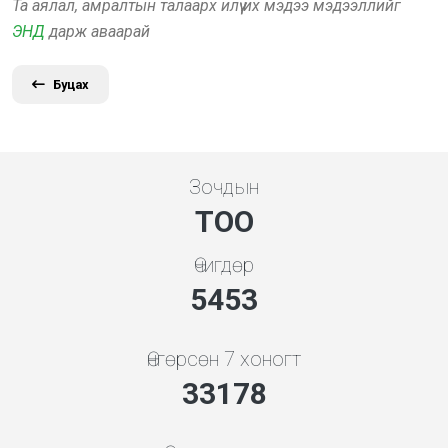
Та аялал, амралтын талаарх илүү их мэдээ мэдээллийг
ЭНД
дарж аваарай
Буцах
Зочдын
ТОО
Өчигдөр
5843
Өнгөрсөн 7 хоногт
35548