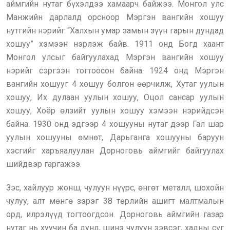
аймгийн нутаг бүхэлдээ хамаарч байжээ. Монгол улс
Манжийн дарлалд орсноор Мэргэн вангийн хошуу
нутгийн нэрийг “Халхын умар замын зүүн гарын дундад
хошуу” хэмээн нэрлэж байв. 1911 онд Богд хаант
Монгол улсыг байгуулахад Мэргэн вангийн хошуу
нэрийг сэргээн тогтоосон байна. 1924 онд Мэргэн
вангийн хошууг 4 хошуу болгон өөрчилж, Хутаг уулын
хошуу, Их дулаан уулын хошуу, Оцол сансар уулын
хошуу, Хоёр өлзийт уулын хошуу хэмээн нэрийдсэн
байна. 1930 онд эдгээр 4 хошууны нутаг дээр Гал шар
уулын хошууны өмнөт, Дарьганга хошууны баруун
хэсгийг харъяалуулан Дорноговь аймгийг байгуулах
шийдвэр гаргажээ.
Зэс, хайлуур жонш, чулуун нүүрс, өнгөт металл, шохойн
чулуу, алт мөнгө зэрэг 38 төрлийн ашигт малтмалын
орд, илрэлүүд тогтоогдсон. Дорноговь аймгийн газар
нутаг нь хуучин ба дунд, шинэ чулуун зэвсэг, хадны сүг