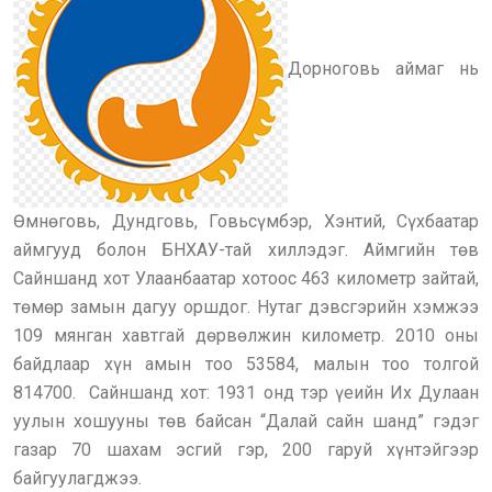
Дорноговь аймаг нь
Өмнөговь, Дундговь, Говьсүмбэр, Хэнтий, Сүхбаатар
аймгууд болон БНХАУ-тай хиллэдэг. Аймгийн төв
Сайншанд хот Улаанбаатар хотоос 463 километр зайтай,
төмөр замын дагуу оршдог. Нутаг дэвсгэрийн хэмжээ
109 мянган хавтгай дөрвөлжин километр. 2010 оны
байдлаар хүн амын тоо 53584, малын тоо толгой
814700. Сайншанд хот: 1931 онд тэр үеийн Их Дулаан
уулын хошууны төв байсан “Далай сайн шанд” гэдэг
газар 70 шахам эсгий гэр, 200 гаруй хүнтэйгээр
байгуулагджээ.