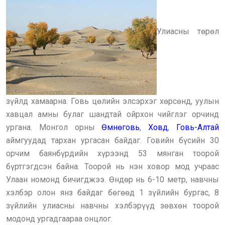
Улиасны төрөл
зүйлд хамаарна. Говь цөлийн элсэрхэг хөрсөнд, уулын
хавцал амны булаг шандтай ойрхон чийглэг орчинд
ургана. Монгол орны
Өмнөговь
,
Ховд
,
Говь-Алтай
аймгуудад тархан ургасан байдаг. Говийн бүсийн 30
орчим баянбүрдийн хүрээнд 53 мянган тоорой
бүртгэгдсэн байна. Тоорой нь нэн ховор мод учраас
Улаан номонд бичигджээ. Өндөр нь 6-10 метр, навчны
хэлбэр олон янз байдаг бөгөөд 1 зүйлийн бургас, 8
зүйлийн улиасны навчны хэлбэрүүд зөвхөн тоорой
модонд ургадгаараа онцлог.