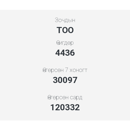
Зочдын
ТОО
Өчигдөр
4778
Өнгөрсөн 7 хоногт
32412
Өнгөрсөн сард
129589