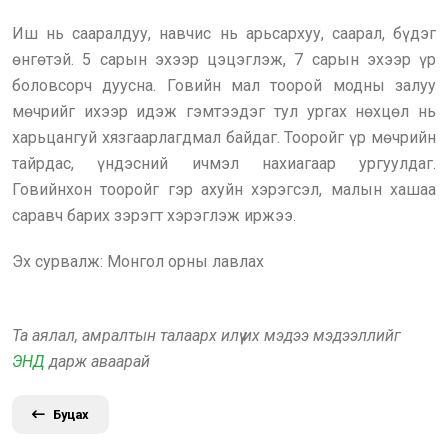
Иш нь сааралдуу, навчис нь арьсархуу, саарал, бүдэг
өнгөтэй. 5 сарын эхээр цэцэглэж, 7 сарын эхээр үр
боловсорч дуусна. Говийн мал тоорой модны залуу
мөчрийг ихээр идэж гэмтээдэг тул ургах нөхцөл нь
харьцангуй хязгаарлагдмал байдаг. Тооройг үр мөчрийн
тайрдас, үндэсний ичмэл нахиагаар ургуулдаг.
Говийнхон тооройг гэр ахуйн хэрэгсэл, малын хашаа
саравч барих зэрэгт хэрэглэж иржээ.
Эх сурвалж: Монгол орны лавлах
Та аялал, амралтын талаарх илүү их мэдээ мэдээллийг
ЭНД
дарж аваарай
Буцах