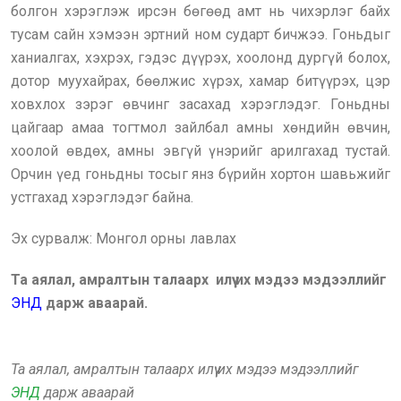
болгон хэрэглэж ирсэн бөгөөд амт нь чихэрлэг байх
тусам сайн хэмээн эртний ном сударт бичжээ. Гоньдыг
ханиалгах, хэхрэх, гэдэс дүүрэх, хоолонд дургүй болох,
дотор муухайрах, бөөлжис хүрэх, хамар битүүрэх, цэр
ховхлох зэрэг өвчинг засахад хэрэглэдэг. Гоньдны
цайгаар амаа тогтмол зайлбал амны хөндийн өвчин,
хоолой өвдөх, амны эвгүй үнэрийг арилгахад тустай.
Орчин үед гоньдны тосыг янз бүрийн хортон шавьжийг
устгахад хэрэглэдэг байна.
Эх сурвалж: Монгол орны лавлах
Та аялал, амралтын талаарх илүү их мэдээ мэдээллийг
ЭНД
дарж аваарай.
Та аялал, амралтын талаарх илүү их мэдээ мэдээллийг
ЭНД
дарж аваарай