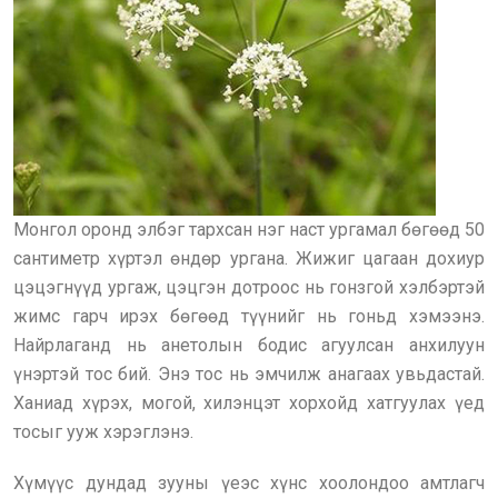
Монгол оронд элбэг тархсан нэг наст ургамал бөгөөд 50
сантиметр хүртэл өндөр ургана. Жижиг цагаан дохиур
цэцэгнүүд ургаж, цэцгэн дотроос нь гонзгой хэлбэртэй
жимс гарч ирэх бөгөөд түүнийг нь гоньд хэмээнэ.
Найрлаганд нь анетолын бодис агуулсан анхилуун
үнэртэй тос бий. Энэ тос нь эмчилж анагаах увьдастай.
Ханиад хүрэх, могой, хилэнцэт хорхойд хатгуулах үед
тосыг ууж хэрэглэнэ.
Хүмүүс дундад зууны үеэс хүнс хоолондоо амтлагч