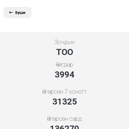
Буцах
Зочдын
ТОО
Өчигдөр
4279
Өнгөрсөн 7 хоногт
33563
Өнгөрсөн сард
146004