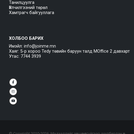
Танилцуулга
Үйлчилгээний төрөл
Хамтрагч байгууллага
ХОЛБОО БАРИХ
Имэйл: info@joinme.mn
Хаяг: 5-р хороо Tedy төвийн баруун талд MOffice 2 давхарт
Утас: 7744 3939
© Copyright 2010-
2026
. Мэдээллийг зөвшөөрөлгүйгээр хуулбарлан өөр