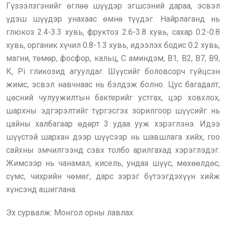
Гүзээлзгэнийг өглөө шүүдэр эгшсэний дараа, эсвэл
үдэш шүүдэр унахаас өмнө түүдэг. Найрлаганд нь
глюкоз 2.4-3.3 хувь, фруктоз 2.6-3.8 хувь, сахар 0.2-0.8
хувь, органик хүчил 0.8-1.3 хувь, идээлэх бодис 0.2 хувь,
магни, төмөр, фосфор, кальц, С аминдэм, В1, В2, В7, В9,
К, Pi гликозид агуулдаг. Шүүсийг боловсорч гүйцсэн
жимс, эсвэл навчнаас нь бэлдэж болно. Цус багадалт,
цөсний чулуужилтын бактерийг устгах, цэр ховхлох,
шархны эдгэрэлтийг түргэсгэх зорилгоор шүүсийг нь
цайны халбагаар өдөрт 3 удаа ууж хэрэглэнэ. Идээ
шүүстэй шархан дээр шүүсээр нь шавшлага хийх, гоо
сайхны эмчилгээнд сэвх толбо арилгахад хэрэглэдэг.
Жимсээр нь чанамал, кисель, ундаа шүүс, мөхөөлдөс,
сүмс, чихрийн чөмөг, дарс зэрэг бүтээгдэхүүн хийж
хүнсэнд ашиглана.
Эх сурвалж: Монгол орны лавлах