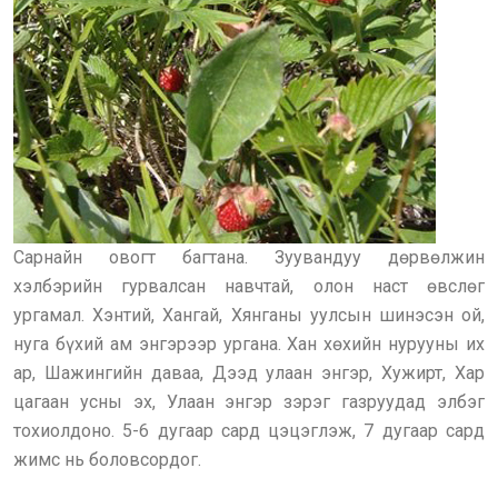
Сарнайн овогт багтана. Зуувандуу дөрвөлжин
хэлбэрийн гурвалсан навчтай, олон наст өвслөг
ургамал. Хэнтий, Хангай, Хянганы уулсын шинэсэн ой,
нуга бүхий ам энгэрээр ургана. Хан хөхийн нурууны их
ар, Шажингийн даваа, Дээд улаан энгэр, Хужирт, Хар
цагаан усны эх, Улаан энгэр зэрэг газруудад элбэг
тохиолдоно. 5-6 дугаар сард цэцэглэж, 7 дугаар сард
жимс нь боловсордог.