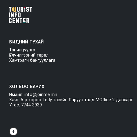
БИДНИЙ ТУХАЙ
Танилцуулга
Үйлчилгээний төрөл
Хамтрагч байгууллага
ХОЛБОО БАРИХ
Имэйл: info@joinme.mn
Хаяг: 5-р хороо Tedy төвийн баруун талд MOffice 2 давхарт
Утас: 7744 3939