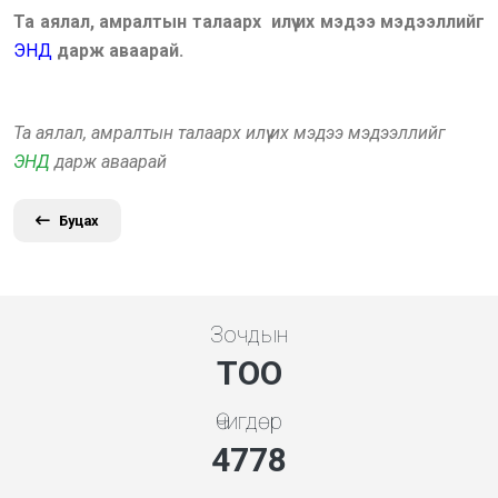
Та аялал, амралтын талаарх илүү их мэдээ мэдээллийг
ЭНД
дарж аваарай.
Та аялал, амралтын талаарх илүү их мэдээ мэдээллийг
ЭНД
дарж аваарай
Буцах
Зочдын
ТОО
Өчигдөр
5119