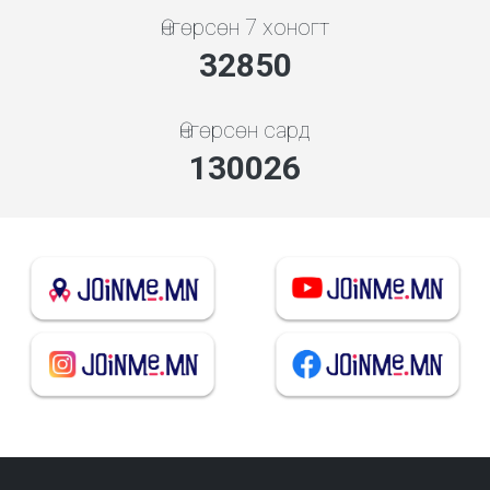
Өнгөрсөн 7 хоногт
35196
Өнгөрсөн сард
139314