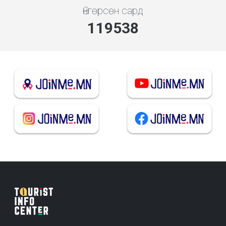
Өнгөрсөн сард
128733