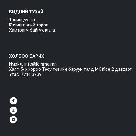
БИДНИЙ ТУХАЙ
Танилцуулга
Үйлчилгээний төрөл
Хамтрагч байгууллага
ХОЛБОО БАРИХ
Имэйл: info@joinme.mn
Хаяг: 5-р хороо Tedy төвийн баруун талд MOffice 2 давхарт
Утас: 7744 3939