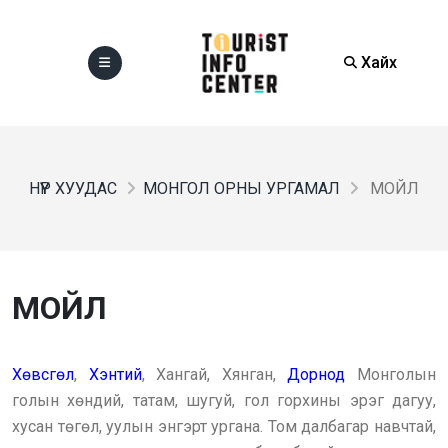
Хайх
НҮҮР ХУУДАС
МОНГОЛ ОРНЫ УРГАМАЛ
МОЙЛ
МОЙЛ
Хөвсгөл
,
Хэнтий
, Хангай, Хянган,
Дорнод
Монголын
голын хөндий, татам, шугуй, гол горхины эрэг дагуу,
хусан төгөл, уулын энгэрт ургана. Том далбагар навчтай,