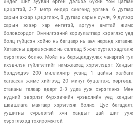
өндөг шиг зууван өргөн дэлбээ бүхий том цагаан
цэцэгтэй, 3-7 метр өндөр сөөгөнд ургана. 6 дугаар
сарын эхээр цэцэглэж, 8 дугаар сарын сүүлч, 9 дүгээр
сарын эхээр хар өнгөтэй, аргуун амттай жимс
боловсордог. Эмчилгээний зориулалтаар хэрэглэх үед
болц гүйцсэн хойно нь багцаар нь авч наранд хатаана.
Хатаасны дараа яснаас нь салгаад 5 жил хүртэл хадгалж
хэрэглэж болно. Мойл нь барьцалдуулах чанартай тул
ихэвчлэн гүйлгэлтийг намжаахад хэрэглэдэг. Хандыг
бэлдэхдээ 200 миллилитр усанд 1 цайны халбага
хатаасан жимс хийгээд 20 минут буцалгаж, хөргөөд,
стаканы талаар өдөрт 2-3 удаа ууж хэрэглэнэ. Мөн
нүдний эвэрлэг бүрхэвчийн үрэвслийн үед хандыг
шавшлага маягаар хэрэглэж болно. Цус багадалт,
уушигны сүрьеэтэй хүн хандыг цай шиг ууж
хэрэглэхэд тохиромжтой.