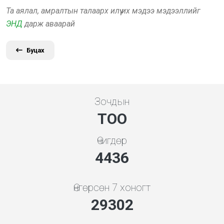
Та аялал, амралтын талаарх илүү их мэдээ мэдээллийг
ЭНД
дарж аваарай
Буцах
Зочдын
ТОО
Өчигдөр
4778
Өнгөрсөн 7 хоногт
31556