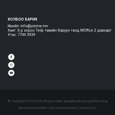
ХОЛБОО БАРИХ
Имэйл: info@joinme.mn
Хаяг: 5-р хороо Tedy төвийн баруун талд MOffice 2 давхарт
Утас: 7744 3939
© Copyright 2010-
2026
. Мэдээллийг зөвшөөрөлгүйгээр хуулбарлан өөр
бусад мэдээллийн сайтанд ашиглахыг хориглоно.