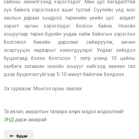
сайхны эмчилгээнд хэрэглэдэг. Мөн цус багадалттай
хүн байнга хэрэглэвэл ашиг тустай. Сүүлийн үед мэс
заслын дараах хүндрэл, төрөхийн үеийн цус алдалт
зэрэгт өргөн хэрэглэдэг болсон байна. Нохойн
хошуугаар төрөл бүрийн ундаа хийж байнгын хэрэглээ
болговол биеийн дархлааг сайжруулж, өвчин
эсэргүүцэх чадварыг нэмэгдүүлдэг. Ундааг хийхдээ
буцалгаад бэлэн болгосон 1 литр усанд 10 цайны
халбага хатаасан нохойн хошууг хийгээд зөөлөн гал
дээр буцалгахгүйгээр 5-10 минут байлгаж бэлдэнэ.
Эх сурвалж: Монгол орны лавлах
Та аялал, амралтын талаарх илүү их мэдээ мэдээллийг
ЭНД
дарж аваарай
Буцах