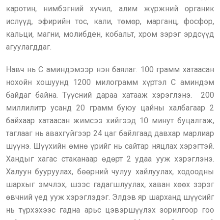
каротин, нимбэгний хүчил, алим жүржний органик
ислүүд, эфирийн тос, кали, төмөр, марганц, фосфор,
кальци, магни, молибден, кобальт, хром зэрэг эрдсүүд
агуулагддаг.
Навч нь С аминдэмээр нэн баялаг. 100 грамм хатаасан
нохойн хошуунд 1200 милограмм хүртэл С аминдэм
байдаг байна. Түүсний дараа хатааж хэрэглэнэ. 200
миллилитр усанд 20 грамм буюу цайны халбагаар 2
байхаар хатаасан жимсээ хийгээд 10 минут буцалгаж,
таглааг нь авахгүйгээр 24 цаг байлгаад давхар марлиар
шүүнэ. Шүүхийн өмнө үрийг нь сайтар няцлах хэрэгтэй.
Хандыг хагас стаканаар өдөрт 2 удаа ууж хэрэглэнэ.
Халуун бууруулах, бөөрний чулуу хайлуулах, ходоодны
шархыг эмчлэх, шээс гадагшлуулах, хаван хөөх зэрэг
өвчний үед ууж хэрэглэдэг. Элдэв яр шарханд шүүсийг
нь түрхэхээс гадна арьс цэвэршүүлэх зорилгоор гоо