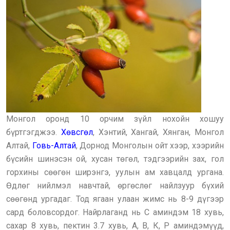
Монгол оронд 10 орчим зүйл нохойн хошуу
бүртгэгджээ.
Хөвсгөл
, Хэнтий, Хангай, Хянган, Монгол
Алтай,
Говь-Алтай
, Дорнод Монголын ойт хээр, хээрийн
бүсийн шинэсэн ой, хусан төгөл, тэдгээрийн зах, гол
горхины сөөгөн ширэнгэ, уулын ам хавцалд ургана.
Өдлөг нийлмэл навчтай, өргөслөг найлзуур бүхий
сөөгөнд ургадаг. Тод ягаан улаан жимс нь 8-9 дүгээр
сард боловсордог. Найрлаганд нь С аминдэм 18 хувь,
сахар 8 хувь, пектин 3.7 хувь, А, В, К, Р аминдэмүүд,