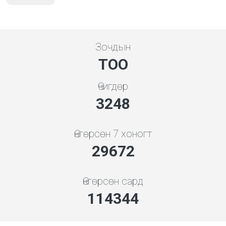
Зочдын
ТОО
Өчигдөр
3480
Өнгөрсөн 7 хоногт
33096
Өнгөрсөн сард
127537